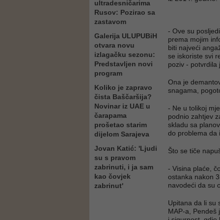
ultradesničarima
Rusov: Pozirao sa
zastavom
- Ove su posljedi
Galerija ULUPUBiH
prema mojim infor
otvara novu
biti najveći ang
izlagačku sezonu:
se iskoriste svi
Predstavljen novi
poziv - potvrdila
program
Ona je demantov
Koliko je zapravo
snagama, pogoto
čista Baščaršija?
Novinar iz UAE u
- Ne u tolikoj mj
čarapama
podnio zahtjev z
prošetao starim
skladu sa planov
do problema da i
dijelom Sarajeva
Jovan Katić: 'Ljudi
Što se tiče napu
su s pravom
zabrinuti, i ja sam
- Visina plaće, 
kao čovjek
ostanka nakon 35.
navodeći da su odl
zabrinut'
Upitana da li su 
MAP-a, Pendeš je 
i sigurnost, gdje