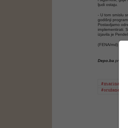
ljudi ostaju.
- U tom smislu s
godišnji program
Postavljamo određe
implementirati. 
izjavila je Pende
(FENA/md)
Depo.ba
pratite
#marina me
#oružane sna