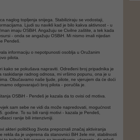
ca naglog topljenja snijega. Stabiliziraju se vodostaji,
macijama. Ljudi su navikli kad je bilo kakva aktivnost - u
ažman imaju OSBiH. Angažuju se Civilne zaštite, a tek kada
 resursi - onda se angažuju OSBiH. Mi nismo imali nijedan
 je Pendeš.
ala informaciju o nepotpunosti osoblja u Oružanim
vo pilota.
eri kako se pokušava napraviti. Određeni broj pripadnika je
a raskidanje radnog odnosa, mi vršimo popunu, ona je u
ima. Obučavamo naše ljude, pilote, ne vjerujem da će doći
mamo odgovarajući broj pilota - poručila je.
štanja OSBiH - Pendeš je kazala da to ovisi od motiva.
čovjek sam sebe ne vidi da može napredovati, mogućnost
 godine. To su bili raniji motivi - kazala je Pendeš,
asci ranije bili intenzivniji.
svi akteri političkog života prepoznali značaj aktiviranja
rekla da je uvjerena da stanovnici BiH žele mir, stabilnosti
 bi to trebala biti osnova za investiranje, ulaganje, da mladi