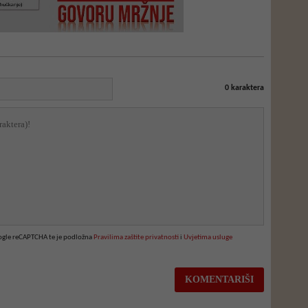
0
karaktera
oogle reCAPTCHA te je podložna
Pravilima zaštite privatnosti
i
Uvjetima usluge