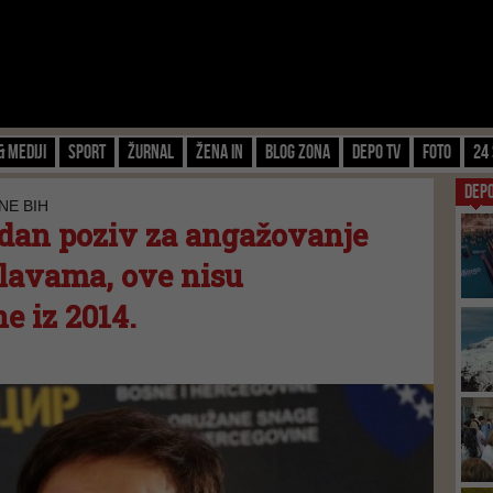
& Mediji
Sport
Žurnal
Žena IN
Blog zona
Depo TV
FOTO
24 
DEP
NE BIH
jedan poziv za angažovanje
lavama, ove nisu
ne iz 2014.