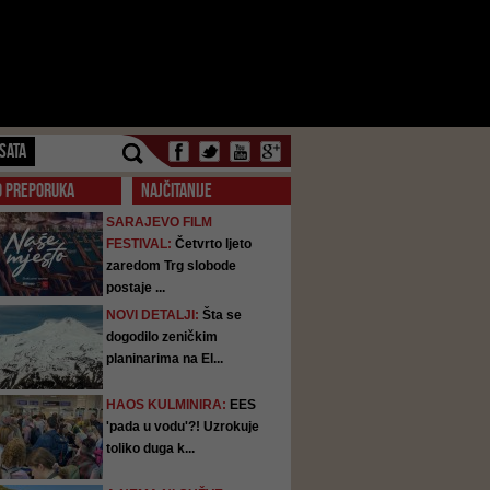
SATA
O PREPORUKA
NAJČITANIJE
SARAJEVO FILM
FESTIVAL:
Četvrto ljeto
zaredom Trg slobode
postaje ...
NOVI DETALJI:
Šta se
dogodilo zeničkim
planinarima na El...
HAOS KULMINIRA:
EES
'pada u vodu'?! Uzrokuje
toliko duga k...