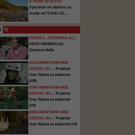
A NEMA NI GUŽVE:
Apartman na Jadranu za
manje od 70 KM, ruč...
O
TV
EPIZODA „ZATURENA ILI...:
DEPO VREMEPLOV:
Zaturena Ilidža
DOKUMENTARNI WEB
SERIJAL NA...:
Projekat
Una: Rijeka sa kulturom
(VIII)
DOKUMENTARNI WEB
SERIJAL NA...:
Projekat
Una: Rijeka sa kulturom
(VII)
DOKUMENTARNI WEB
SERIJAL NA...:
Projekat
Una: Rijeka sa kulturom (VI)