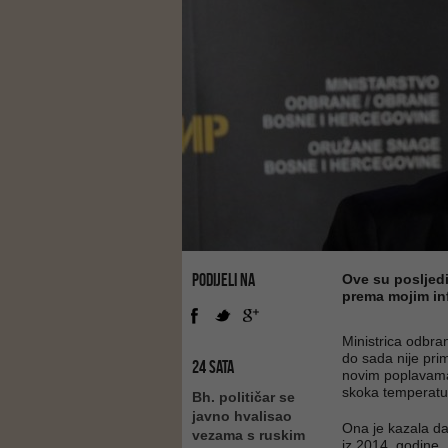
PODIJELI NA
Ove su posljedi
prema mojim in
Ministrica odbra
do sada nije pri
24 SATA
novim poplavama
skoka temperatura
Bh. političar se
javno hvalisao
Ona je kazala da
vezama s ruskim
iz 2014. godine.