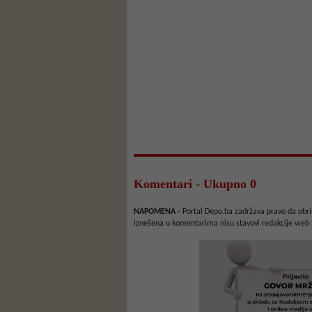
Komentari - Ukupno 0
NAPOMENA
- Portal Depo.ba zadržava pravo da obriš
iznešena u komentarima nisu stavovi redakcije web 