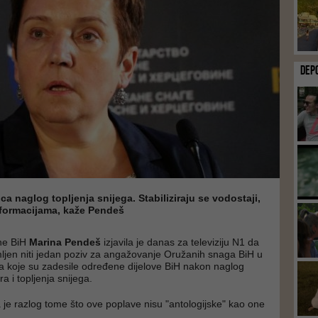
DEP
ca naglog topljenja snijega. Stabiliziraju se vodostaji,
formacijama, kaže Pendeš
ne BiH
Marina Pendeš
izjavila je danas za televiziju N1 da
mljen niti jedan poziv za angažovanje Oružanih snaga BiH u
 koje su zadesile određene dijelove BiH nakon naglog
 i topljenja snijega.
 je razlog tome što ove poplave nisu "antologijske" kao one