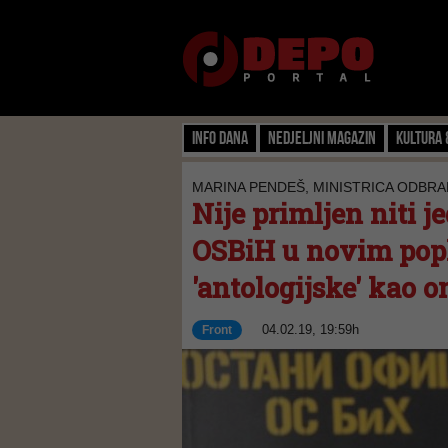
Info dana
Nedjeljni magazin
Kultura 
MARINA PENDEŠ, MINISTRICA ODBRA
Nije primljen niti 
OSBiH u novim pop
'antologijske' kao o
04.02.19, 19:59h
Front