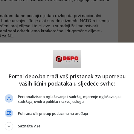
matram da ne postoji nijedan razlog da prvi nacionalni
 bude usvojen. To je alat suradnje između NATO-a i zemlje.
ni broj ciljeva i te ciljeve u suradnji želimo ostvariti i
Sami sebi određujemo kratkoročne i dugoročne ciljeve -
š za N1.
 putem društvenih mreža
Twitter
i
Facebook
Portal depo.ba traži vaš pristanak za upotrebu
vaših ličnih podataka u sljedeće svrhe:
ndeš
#ministarstvo odbrane bih
#osbih
ge BiH
#poplave
Personalizirano oglašavanje i sadržaj, mjerenje oglašavanja i
sadržaja, uvidi u publiku i razvoj usluga
Pohrana i/ili pristup podacima na uređaju
Saznajte više