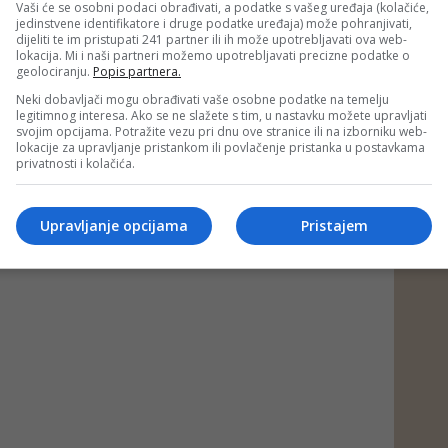
Vaši će se osobni podaci obrađivati, a podatke s vašeg uređaja (kolačiće,
jedinstvene identifikatore i druge podatke uređaja) može pohranjivati,
dijeliti te im pristupati 241 partner ili ih može upotrebljavati ova web-
lokacija. Mi i naši partneri možemo upotrebljavati precizne podatke o
geolociranju.
Popis partnera.
Neki dobavljači mogu obrađivati vaše osobne podatke na temelju
legitimnog interesa. Ako se ne slažete s tim, u nastavku možete upravljati
svojim opcijama. Potražite vezu pri dnu ove stranice ili na izborniku web-
lokacije za upravljanje pristankom ili povlačenje pristanka u postavkama
privatnosti i kolačića.
Upravljanje opcijama
Pristajem