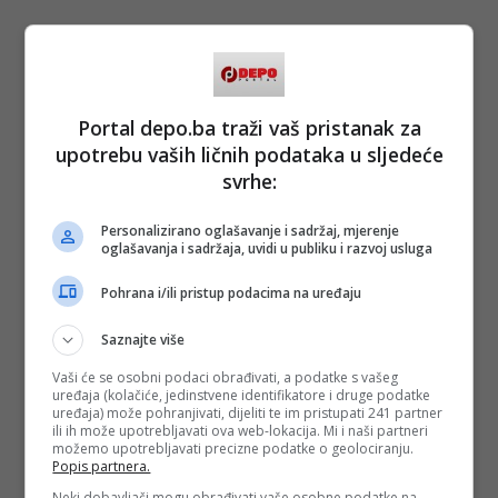
Portal depo.ba traži vaš pristanak za
upotrebu vaših ličnih podataka u sljedeće
svrhe:
Personalizirano oglašavanje i sadržaj, mjerenje
oglašavanja i sadržaja, uvidi u publiku i razvoj usluga
Pohrana i/ili pristup podacima na uređaju
Saznajte više
Vaši će se osobni podaci obrađivati, a podatke s vašeg
uređaja (kolačiće, jedinstvene identifikatore i druge podatke
uređaja) može pohranjivati, dijeliti te im pristupati 241 partner
ili ih može upotrebljavati ova web-lokacija. Mi i naši partneri
možemo upotrebljavati precizne podatke o geolociranju.
Popis partnera.
Neki dobavljači mogu obrađivati vaše osobne podatke na