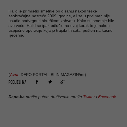
Halid je primijetio smetnje pri disanju nakon teške
saobraćajne nesreće 2009. godine, ali se u prvi mah nije
usudio podvrgnuti hirurškom zahvatu. Kako su smetnje bile
sve veće, Halid se ipak odlučio na ovaj korak te je nakon
uspješne operacije koja je trajala tri sata, pušten na kućno
liječenje.
(
Azra
, DEPO PORTAL, BLIN MAGAZIN/mr)
PODIJELI NA
Depo.ba
pratite putem društvenih mreža
Twitter
i
Facebook