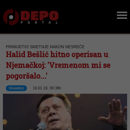
PRIMIJETIO SMETNJE NAKON NESREĆE
Halid Bešlić hitno operisan u
Njemačkoj: 'Vremenom mi se
pogoršalo...'
19.01.19, 09:38h
Showbizz