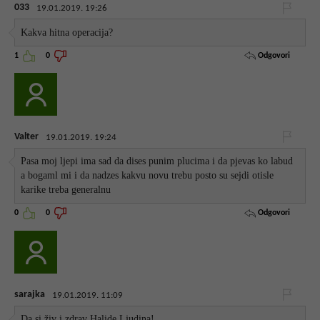
033
19.01.2019. 19:26
Kakva hitna operacija?
Odgovori
1
0
Valter
19.01.2019. 19:24
Pasa moj ljepi ima sad da dises punim plucima i da pjevas ko labud
a bogaml mi i da nadzes kakvu novu trebu posto su sejdi otisle
karike treba generalnu
Odgovori
0
0
sarajka
19.01.2019. 11:09
Da si živ i zdrav Halide.Ljudina!