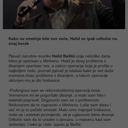
Kako su smetnje bile sve veće, Halid se ipak odlučio na
ovaj korak
Pjevač narodne muzike
Halid Bešlić
prije nekoliko dana
hitno je operisan u Minhenu. Halid je zbog problema s
disanjem operisao nos, a nakon operacije koja je prošla u
najboljem redu, poznati pjevač je istakao kako je već duže
vremena imao problema s disanjem, a tokom operacije
uklonjen mu je dio hrskavice.
-Podvrgnuo sam se rekonstruktivnoj operaciji nosa.
Vremenom mi se pogoršalo disanje, a malo sam htio i
estetski popraviti. Dogovorio sam se s profesorom
Ninkovićem da to napravim u Minhenu. Loše sam disao i
već mi je to počelo smetati. Malo smo mijenjali hrskavice,
malo se i estetski promijenilo, ali je uglavnom bitno disanje.
Odlučio sam da to uradim u januaru, u mjesecu kad sam
slobodan. I tako je i bilo- izjavio je Bešlić.