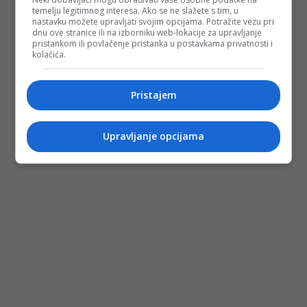
temelju legitimnog interesa. Ako se ne slažete s tim, u
nastavku možete upravljati svojim opcijama. Potražite vezu pri
dnu ove stranice ili na izborniku web-lokacije za upravljanje
pristankom ili povlačenje pristanka u postavkama privatnosti i
kolačića.
Pristajem
Upravljanje opcijama