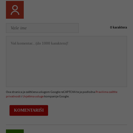
0
karaktera
Ova stranica je zaštićena uslugom Google reCAPTCHA te je podložna
Pravilima zaštite
privatnosti
i
Uvjetima usluge
kompanije Google.