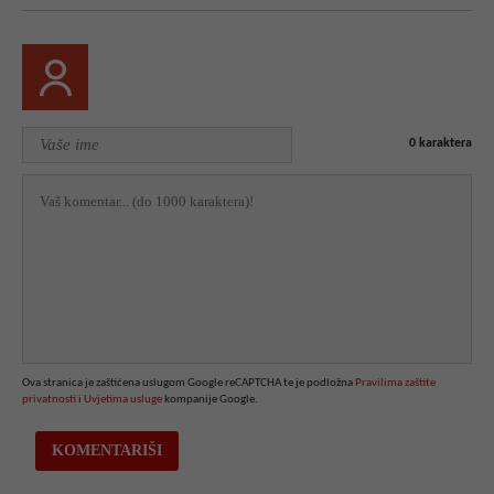
0
karaktera
Ova stranica je zaštićena uslugom Google reCAPTCHA te je podložna
Pravilima zaštite
privatnosti
i
Uvjetima usluge
kompanije Google.