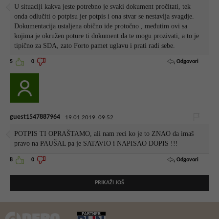
U situaciji kakva jeste potrebno je svaki dokument pročitati, tek
onda odlučiti o potpisu jer potpis i ona stvar se nestavlja svagdje.
Dokumentacija ustaljena obično ide protočno , međutim ovi sa
kojima je okružen poture ti dokument da te mogu prozivati, a to je
tipično za SDA, zato Forto pamet uglavu i prati radi sebe.
Odgovori
5
0
guest1547887964
19.01.2019. 09:52
POTPIS TI OPRAŠTAMO, ali nam reci ko je to ZNAO da imaš
pravo na PAUŠAL pa je SATAVIO i NAPISAO DOPIS !!!
Odgovori
8
0
PRIKAŽI JOŠ