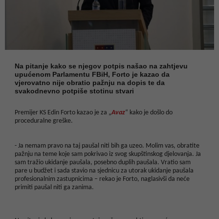
Na pitanje kako se njegov potpis našao na zahtjevu
upućenom Parlamentu FBiH, Forto je kazao da
vjerovatno nije obratio pažnju na dopis te da
svakodnevno potpiše stotinu stvari
Premijer KS Edin Forto kazao je za „
Avaz
“ kako je došlo do
proceduralne greške.
- Ja nemam pravo na taj paušal niti bih ga uzeo. Molim vas, obratite
pažnju na teme koje sam pokrivao iz svog skupštinskog djelovanja. Ja
sam tražio ukidanje paušala, posebno duplih paušala. Vratio sam
pare u budžet i sada stavio na sjednicu za utorak ukidanje paušala
profesionalnim zastupnicima – rekao je Forto, naglasivši da neće
primiti paušal niti ga zanima.