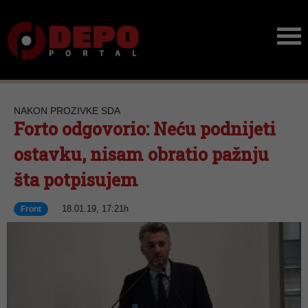
NAKON PROZIVKE SDA
Forto odgovorio: Neću podnijeti
ostavku, nisam obratio pažnju
šta potpisujem
18.01.19, 17:21h
Front