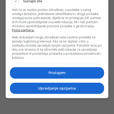
Saznajte više
Vaši će se osobni podaci obrađivati, a podatke s vašeg
uređaja (kolačiće, jedinstvene identifikatore i druge podatke
uređaja) može pohranjivati, dijeliti te im pristupati 241 partner
ili ih može upotrebljavati ova web-lokacija. Mi i naši partneri
možemo upotrebljavati precizne podatke o geolociranju.
Popis partnera.
Neki dobavljači mogu obrađivati vaše osobne podatke na
temelju legitimnog interesa. Ako se ne slažete s tim, u
nastavku možete upravljati svojim opcijama. Potražite vezu pri
dnu ove stranice ili na izborniku web-lokacije za upravljanje
pristankom ili povlačenje pristanka u postavkama privatnosti i
kolačića.
Pristajem
Upravljanje opcijama