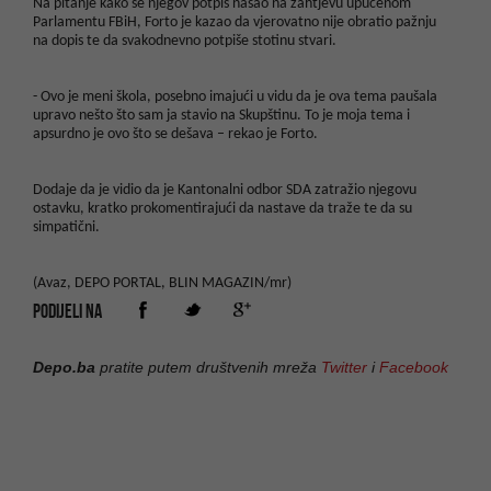
Na pitanje kako se njegov potpis našao na zahtjevu upućenom
Parlamentu FBiH, Forto je kazao da vjerovatno nije obratio pažnju
na dopis te da svakodnevno potpiše stotinu stvari.
-
Ovo je meni škola, posebno imajući u vidu da je ova tema paušala
upravo nešto što sam ja stavio na Skupštinu. To je moja tema i
apsurdno je ovo što se dešava – rekao je Forto.
Dodaje da je vidio da je Kantonalni odbor SDA zatražio njegovu
ostavku, kratko prokomentirajući da nastave da traže te da su
simpatični.
(Avaz, DEPO PORTAL, BLIN MAGAZIN/mr)
PODIJELI NA
Depo.ba
pratite putem društvenih mreža
Twitter
i
Facebook