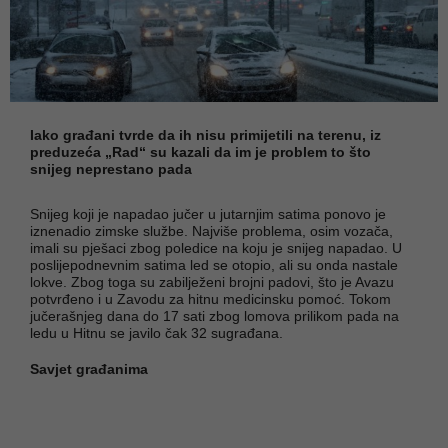
Iako građani tvrde da ih nisu primijetili na terenu, iz
preduzeća „Rad“ su kazali da im je problem to što
snijeg neprestano pada
Snijeg koji je napadao jučer u jutarnjim satima ponovo je
iznenadio zimske službe. Najviše problema, osim vozača,
imali su pješaci zbog poledice na koju je snijeg napadao. U
poslijepodnevnim satima led se otopio, ali su onda nastale
lokve. Zbog toga su zabilježeni brojni padovi, što je Avazu
potvrđeno i u Zavodu za hitnu medicinsku pomoć. Tokom
jučerašnjeg dana do 17 sati zbog lomova prilikom pada na
ledu u Hitnu se javilo čak 32 sugrađana.
Savjet građanima