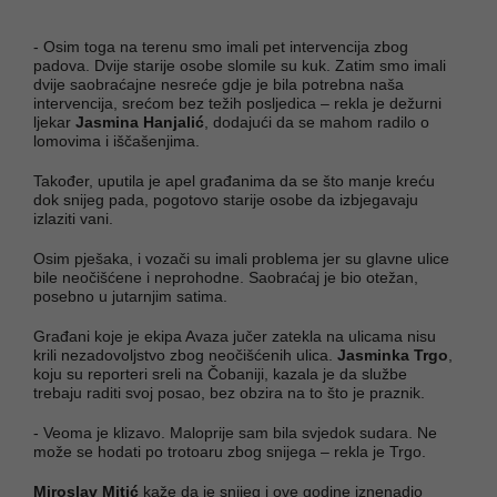
- Osim toga na terenu smo imali pet intervencija zbog
padova. Dvije starije osobe slomile su kuk. Zatim smo imali
dvije saobraćajne nesreće gdje je bila potrebna naša
intervencija, srećom bez težih posljedica – rekla je dežurni
ljekar
Jasmina Hanjalić
, dodajući da se mahom radilo o
lomovima i iščašenjima.
Također, uputila je apel građanima da se što manje kreću
dok snijeg pada, pogotovo starije osobe da izbjegavaju
izlaziti vani.
Osim pješaka, i vozači su imali problema jer su glavne ulice
bile neočišćene i neprohodne. Saobraćaj je bio otežan,
posebno u jutarnjim satima.
Građani koje je ekipa Avaza jučer zatekla na ulicama nisu
krili nezadovoljstvo zbog neočišćenih ulica.
Jasminka Trgo
,
koju su reporteri sreli na Čobaniji, kazala je da službe
trebaju raditi svoj posao, bez obzira na to što je praznik.
- Veoma je klizavo. Maloprije sam bila svjedok sudara. Ne
može se hodati po trotoaru zbog snijega – rekla je Trgo.
Miroslav Mitić
kaže da je snijeg i ove godine iznenadio