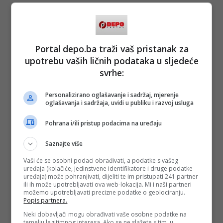
Portal depo.ba traži vaš pristanak za
upotrebu vaših ličnih podataka u sljedeće
svrhe:
Personalizirano oglašavanje i sadržaj, mjerenje
oglašavanja i sadržaja, uvidi u publiku i razvoj usluga
Pohrana i/ili pristup podacima na uređaju
Saznajte više
Vaši će se osobni podaci obrađivati, a podatke s vašeg
uređaja (kolačiće, jedinstvene identifikatore i druge podatke
uređaja) može pohranjivati, dijeliti te im pristupati 241 partner
ili ih može upotrebljavati ova web-lokacija. Mi i naši partneri
možemo upotrebljavati precizne podatke o geolociranju.
Popis partnera.
Neki dobavljači mogu obrađivati vaše osobne podatke na
temelju legitimnog interesa. Ako se ne slažete s tim, u