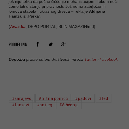
još nije tolika da počne čišćenje mehanizacijom. Tokom noći
ćemo biti u stanju pripravnosti. Još nema zabilježenih
lomova stabala i ukrasnog drveća – rekla je
Aldijana
Hamza
iz „Parka“.
(
Avaz.ba
, DEPO PORTAL, BLIN MAGAZIN/md)
PODIJELI NA
Depo.ba
pratite putem društvenih mreža
Twitter
i
Facebook
#sarajevo
#hitna pomoć
#padovi
#led
#lomovi
#snijeg
#čišćenje