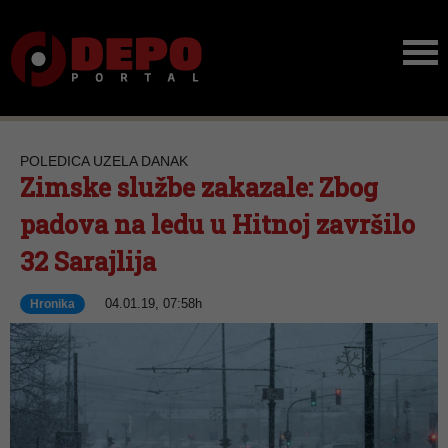
POLEDICA UZELA DANAK
Zimske službe zakazale: Zbog
padova na ledu u Hitnoj završilo
32 Sarajlija
04.01.19, 07:58h
Hronika