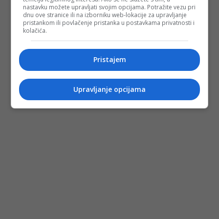
nastavku možete upravljati svojim opcijama. Potražite vezu pri
dnu ove stranice ili na izborniku web-lokacije za upravljanje
pristankom ili povlačenje pristanka u postavkama privatnosti i
kolačića.
Pristajem
Upravljanje opcijama