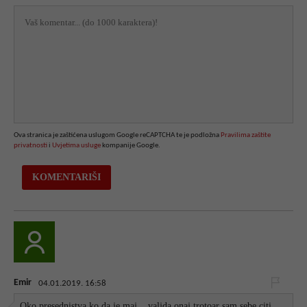
Ova stranica je zaštićena uslugom Google reCAPTCHA te je podložna
Pravilima zaštite
privatnosti
i
Uvjetima usluge
kompanije Google.
Emir
04.01.2019. 16:58
Oko presednistva ko da je maj... valjda onaj trotoar sam sebe citi...