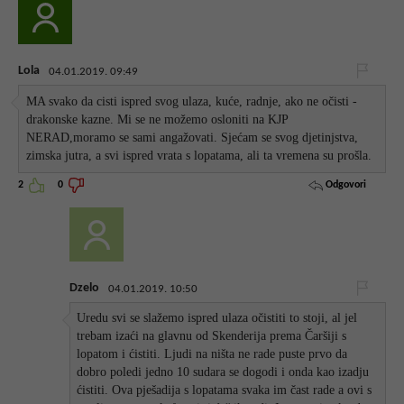
Lola
04.01.2019. 09:49
MA svako da cisti ispred svog ulaza, kuće, radnje, ako ne očisti -
drakonske kazne. Mi se ne možemo osloniti na KJP
NERAD,moramo se sami angažovati. Sjećam se svog djetinjstva,
zimska jutra, a svi ispred vrata s lopatama, ali ta vremena su prošla.
Odgovori
2
0
Dzelo
04.01.2019. 10:50
Uredu svi se slažemo ispred ulaza očistiti to stoji, al jel
trebam izaći na glavnu od Skenderija prema Čaršiji s
lopatom i ćistiti. Ljudi na ništa ne rade puste prvo da
dobro poledi jedno 10 sudara se dogodi i onda kao izadju
ćistiti. Ova pješadija s lopatama svaka im čast rade a ovi s