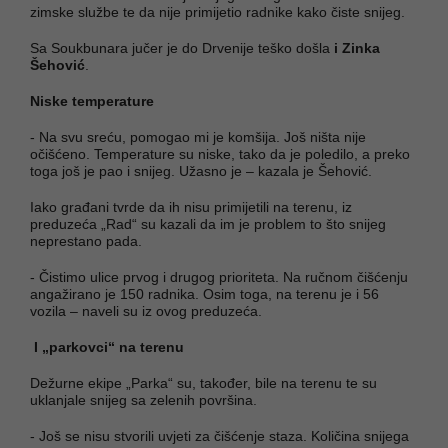
zimske službe te da nije primijetio radnike kako čiste snijeg.
Sa Soukbunara jučer je do Drvenije teško došla
i Zinka
Šehović
.
Niske temperature
- Na svu sreću, pomogao mi je komšija. Još ništa nije
očišćeno. Temperature su niske, tako da je poledilo, a preko
toga još je pao i snijeg. Užasno je – kazala je Šehović.
Iako građani tvrde da ih nisu primijetili na terenu, iz
preduzeća „Rad“ su kazali da im je problem to što snijeg
neprestano pada.
- Čistimo ulice prvog i drugog prioriteta. Na ručnom čišćenju
angažirano je 150 radnika. Osim toga, na terenu je i 56
vozila – naveli su iz ovog preduzeća.
I „parkovci“ na terenu
Dežurne ekipe „Parka“ su, također, bile na terenu te su
uklanjale snijeg sa zelenih površina.
- Još se nisu stvorili uvjeti za čišćenje staza. Količina snijega