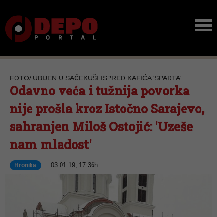
FOTO/ UBIJEN U SAČEKUŠI ISPRED KAFIĆA 'SPARTA'
Odavno veća i tužnija povorka
nije prošla kroz Istočno Sarajevo,
sahranjen Miloš Ostojić: 'Uzeše
nam mladost'
03.01.19, 17:36h
Hronika