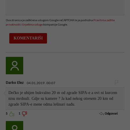
Ova stranica je zaštićena uslugom Google reCAPTCHA te je podložna
Pravilima zaštite
privatnosti
i
Uvjetima usluge
kompanije Google.
Darko Elez
04.01.2019. 00:07
Dečko je ubijen bukvalno 20 m od zgrade SIPA-e a ovi ni kurcem
nisu mrdnuli. Gdje su kamere ? Ja kad nekog otresem 20 km od
zgrade SIPA-e mene odma lešinari nađu.
Odgovori
5
1