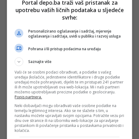
Portal depo.ba traži vaš pristanak za
upotrebu vaših ličnih podataka u sljedeće
svrhe:
Personalizirano oglašavanje i sadržaj, mjerenje
oglašavanja i sadržaja, uvidi u publiku i razvoj usluga
Pohrana i/ili pristup podacima na uređaju
Saznajte više
Vaši će se osobni podaci obrađivati, a podatke s vašeg
uređaja (kolačiće, jedinstvene identifikatore i druge podatke
uređaja) može pohranjivati, dijeliti te im pristupati 241 partner
ili ih može upotrebljavati ova web-lokacija. Mi i naši partneri
možemo upotrebljavati precizne podatke o geolociranju.
Popis partnera.
Neki dobavljači mogu obrađivati vaše osobne podatke na
temelju legitimnog interesa. Ako se ne slažete s tim, u
nastavku možete upravljati svojim opcijama. Potražite vezu pri
dnu ove stranice ili na izborniku web-lokacije za upravljanje
pristankom ili povlačenje pristanka u postavkama privatnosti i
kolačića.