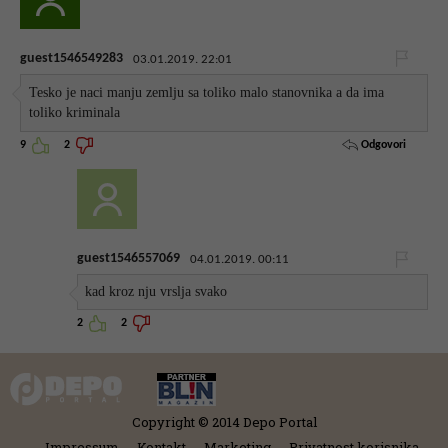
guest1546549283
03.01.2019. 22:01
Tesko je naci manju zemlju sa toliko malo stanovnika a da ima
toliko kriminala
Odgovori
9
2
guest1546557069
04.01.2019. 00:11
kad kroz nju vrslja svako
2
2
Copyright © 2014 Depo Portal
Impressum
Kontakt
Marketing
Privatnost korisnika