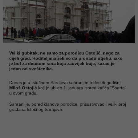
Veliki gubitak, ne samo za porodicu Ostojić, nego za
cijeli grad. Roditeljima želimo da pronađu utjehu, iako
je bol za detetom rana koja zauvijek traje, kazao je
jedan od sveštenika.
Danas je u Istočnom Sarajevu sahranjen tridesetogodišnji
Miloš Ostojić
koji je ubijen 1. januara ispred kafića “Sparta”
u ovom gradu.
Sahrani je, pored članova porodice, prisustvovao i veliki broj
građana Istočnog Sarajeva.