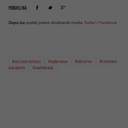
PODIJELI NA
Depo.ba
pratite putem društvenih mreža
Twitter
i
Facebook
#miloš ostojić
#sahrana
#ubistvo
#istočno
sarajevo
#sačekuša