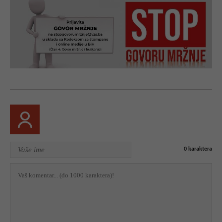
0
karaktera