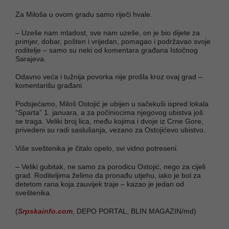
Za Miloša u ovom gradu samo riječi hvale.
– Uzeše nam mladost, sve nam uzeše, on je bio dijete za
primjer, dobar, pošten i vrijedan, pomagao i podržavao svoje
roditelje – samo su neki od komentara građana Istočnog
Sarajeva.
Odavno veća i tužnija povorka nije prošla kroz ovaj grad –
komentarišu građani.
Podsjećamo, Miloš Ostojić je ubijen u sačekuši ispred lokala
“Sparta” 1. januara, a za počiniocima njegovog ubistva još
se traga. Veliki broj lica, među kojima i dvoje iz Crne Gore,
privedeni su radi saslušanja, vezano za Ostojićevo ubistvo.
Više sveštenika je čitalo opelo, svi vidno potreseni.
– Veliki gubitak, ne samo za porodicu Ostojić, nego za cijeli
grad. Roditeljima želimo da pronađu utjehu, iako je bol za
detetom rana koja zauvijek traje – kazao je jedan od
sveštenika.
(
Srpskainfo.com
, DEPO PORTAL, BLIN MAGAZIN/md)