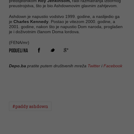
predsjednikom
Roy Jenkinsom,
radi razmatranja izbornog
preustrojstva, što je bio Ashdownovim glavnim zahtjevom.
Ashdown je napustio vodstvo 1999. godine, a naslijedio ga
je
Charles Kennedy
. Postao je vitezom 2000. godine, a
2001. godine, nakon što je napustio Dom naroda, proglašen
je i doživotnim članom Doma lordova.
(FENA/mr)
PODIJELI NA
Depo.ba
pratite putem društvenih mreža
Twitter
i
Facebook
#paddy ashdown