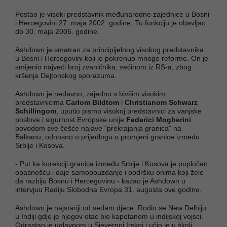
Postao je visoki predstavnik međunarodne zajednice u Bosni
i Hercegovini 27. maja 2002. godine. Tu funkciju je obavljao
do 30. maja 2006. godine.
Ashdown je smatran za principijelnog visokog predstavnika
u Bosni i Hercegovini koji je pokrenuo mnoge reforme. On je
smijenio najveći broj zvaničnika, većinom iz RS-a, zbog
kršenja Dejtonskog sporazuma.
Ashdown je nedavno, zajedno s bivšim visokim
predstavnicima
Carlom Bildtom
i
Christianom Schwarz
Schillingom
, uputio pismo visokoj predstavnici za vanjske
poslove i sigurnost Evropske unije
Federici Mogherini
povodom sve češće najave "prekrajanja granica" na
Balkanu, odnosno o prijedlogu o promjeni granice između
Srbije i Kosova.
- Put ka korekciji granica između Srbije i Kosova je popločan
opasnošću i daje samopouzdanje i podršku onima koji žele
da razbiju Bosnu i Hercegovinu - kazao je Ashdown u
intervjuu Radiju Slobodna Evropa 31. augusta ove godine.
Ashdown je najstariji od sedam djece. Rodio se New Delhiju
u Indiji gdje je njegov otac bio kapetanom u indijskoj vojsci.
Odrastao je uglavnom u Sjevernoj Irskoj i učio je u školi