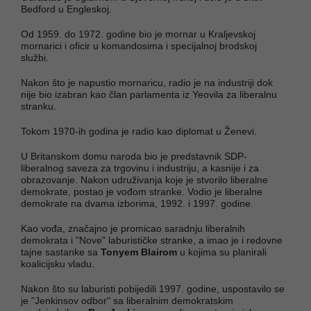
Bedford u Engleskoj.
Od 1959. do 1972. godine bio je mornar u Kraljevskoj
mornarici i oficir u komandosima i specijalnoj brodskoj
službi.
Nakon što je napustio mornaricu, radio je na industriji dok
nije bio izabran kao član parlamenta iz Yeovila za liberalnu
stranku.
Tokom 1970-ih godina je radio kao diplomat u Ženevi.
U Britanskom domu naroda bio je predstavnik SDP-
liberalnog saveza za trgovinu i industriju, a kasnije i za
obrazovanje. Nakon udruživanja koje je stvorilo liberalne
demokrate, postao je vođom stranke. Vodio je liberalne
demokrate na dvama izborima, 1992. i 1997. godine.
Kao vođa, značajno je promicao saradnju liberalnih
demokrata i "Nove" laburističke stranke, a imao je i redovne
tajne sastanke sa
Tonyem Blairom
u kojima su planirali
koalicijsku vladu.
Nakon što su laburisti pobijedili 1997. godine, uspostavilo se
je "Jenkinsov odbor" sa liberalnim demokratskim