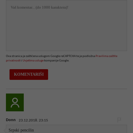
Ova stranica je zaštićena uslugom Google reCAPTCHA te je podložna
Pravilima zaštite
privatnosti
i
Uvjetima usluge
kompanije Google.
Donn
23.12.2018. 23:15
Srpski pencilin