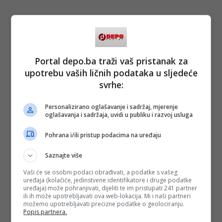
Portal depo.ba traži vaš pristanak za
upotrebu vaših ličnih podataka u sljedeće
svrhe:
Personalizirano oglašavanje i sadržaj, mjerenje
oglašavanja i sadržaja, uvidi u publiku i razvoj usluga
Pohrana i/ili pristup podacima na uređaju
Saznajte više
Vaši će se osobni podaci obrađivati, a podatke s vašeg
uređaja (kolačiće, jedinstvene identifikatore i druge podatke
uređaja) može pohranjivati, dijeliti te im pristupati 241 partner
ili ih može upotrebljavati ova web-lokacija. Mi i naši partneri
možemo upotrebljavati precizne podatke o geolociranju.
Popis partnera.