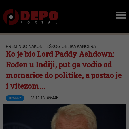
PREMINUO NAKON TEŠKOG OBLIKA KANCERA
Ko je bio Lord Paddy Ashdown:
Rođen u Indiji, put ga vodio od
mornarice do politike, a postao je
i vitezom...
23.12.18, 09:44h
Hronika