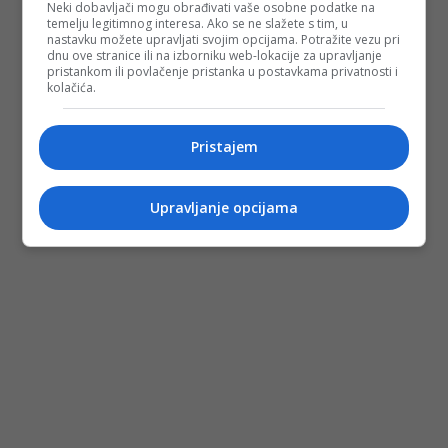
Neki dobavljači mogu obrađivati vaše osobne podatke na
temelju legitimnog interesa. Ako se ne slažete s tim, u
nastavku možete upravljati svojim opcijama. Potražite vezu pri
dnu ove stranice ili na izborniku web-lokacije za upravljanje
pristankom ili povlačenje pristanka u postavkama privatnosti i
kolačića.
Pristajem
Upravljanje opcijama