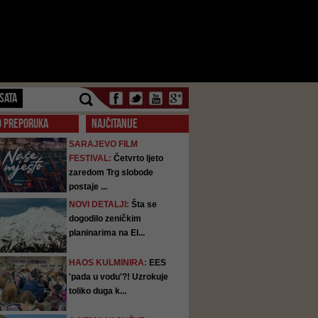
SATA
O PREPORUKA
NAJČITANIJE
SARAJEVO FILM
FESTIVAL:
Četvrto ljeto
zaredom Trg slobode
postaje ...
NOVI DETALJI:
Šta se
dogodilo zeničkim
planinarima na El...
HAOS KULMINIRA:
EES
'pada u vodu'?! Uzrokuje
toliko duga k...