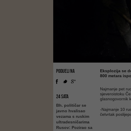
PODIJELI NA
Eksplozija se d
800 metara isp
Najmanje pet rud
sjeveroistoku Če
24 SATA
glasnogovornik 
Bh. političar se
-Najmanje 10 rud
javno hvalisao
četvrtak poslije
vezama s ruskim
ultradesničarima
Rusov: Pozirao sa