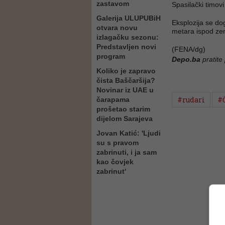
zastavom
Spasilački timov
Galerija ULUPUBiH
Eksplozija se do
otvara novu
metara ispod zem
izlagačku sezonu:
Predstavljen novi
(FENA/dg)
program
Depo.ba
pratite
Koliko je zapravo
čista Baščaršija?
Novinar iz UAE u
#rudari
#
čarapama
prošetao starim
dijelom Sarajeva
Jovan Katić: 'Ljudi
su s pravom
zabrinuti, i ja sam
kao čovjek
zabrinut'