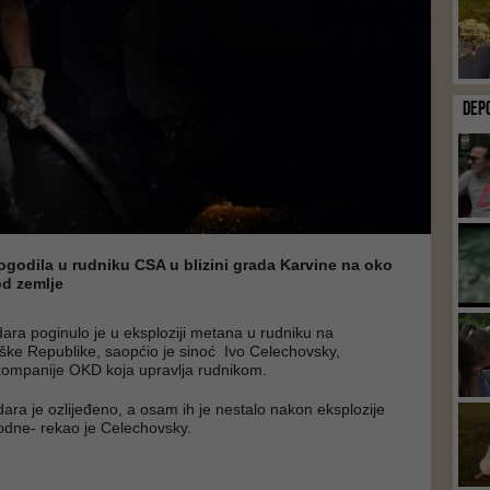
DEP
ogodila u rudniku CSA u blizini grada Karvine na oko
od zemlje
ara poginulo je u eksploziji metana u rudniku na
ške Republike, saopćio je sinoć Ivo Celechovsky,
kompanije OKD koja upravlja rudnikom.
ara je ozlijeđeno, a osam ih je nestalo nakon eksplozije
podne- rekao je Celechovsky.