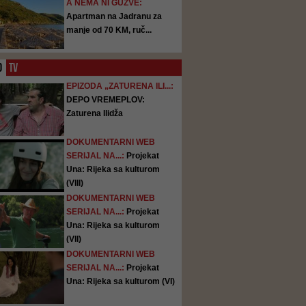
A NEMA NI GUŽVE:
Apartman na Jadranu za
manje od 70 KM, ruč...
O
TV
EPIZODA „ZATURENA ILI...:
DEPO VREMEPLOV:
Zaturena Ilidža
DOKUMENTARNI WEB
SERIJAL NA...:
Projekat
Una: Rijeka sa kulturom
(VIII)
DOKUMENTARNI WEB
SERIJAL NA...:
Projekat
Una: Rijeka sa kulturom
(VII)
DOKUMENTARNI WEB
SERIJAL NA...:
Projekat
Una: Rijeka sa kulturom (VI)