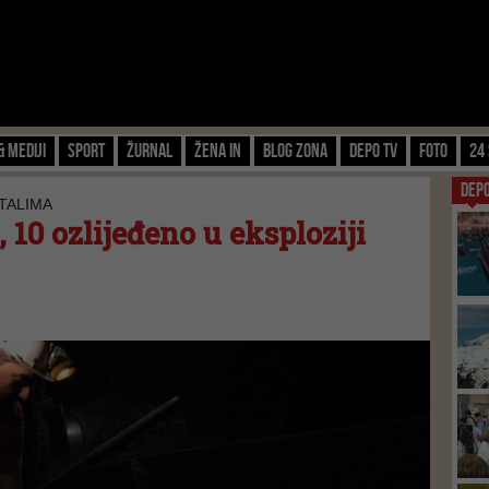
& Mediji
Sport
Žurnal
Žena IN
Blog zona
Depo TV
FOTO
24 
DEP
TALIMA
 10 ozlijeđeno u eksploziji