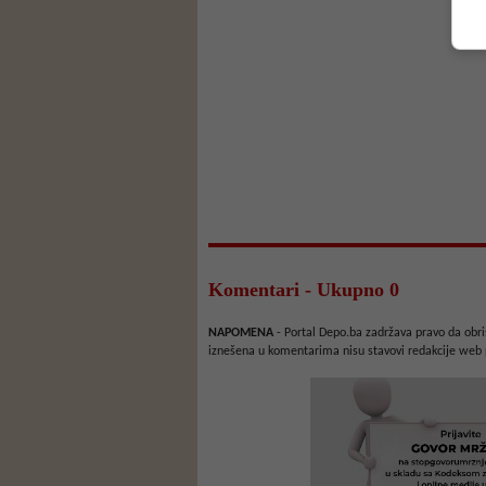
Komentari - Ukupno 0
NAPOMENA
- Portal Depo.ba zadržava pravo da obriš
iznešena u komentarima nisu stavovi redakcije web 