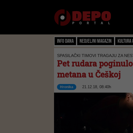
Info dana
Nedjeljni magazin
Kultura 
SPASILAČKI TIMOVI TRAGAJU ZA NES
Pet rudara poginulo,
metana u Češkoj
21.12.18, 08:40h
Hronika