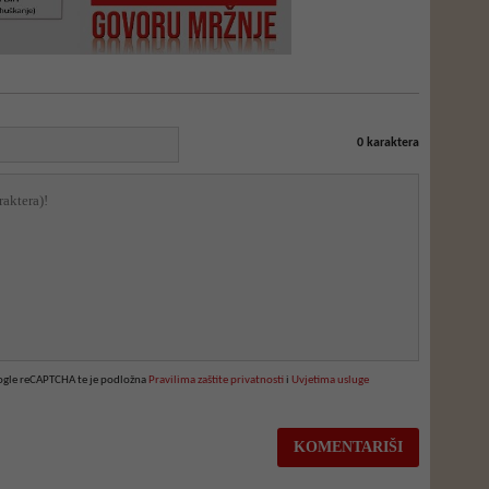
0
karaktera
oogle reCAPTCHA te je podložna
Pravilima zaštite privatnosti
i
Uvjetima usluge