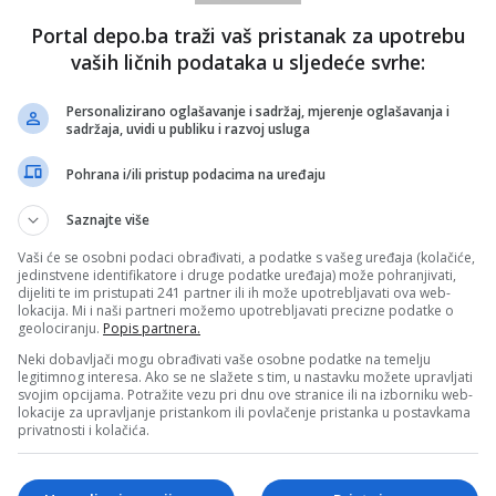
Portal depo.ba traži vaš pristanak za upotrebu
vaših ličnih podataka u sljedeće svrhe:
Personalizirano oglašavanje i sadržaj, mjerenje oglašavanja i
sadržaja, uvidi u publiku i razvoj usluga
Pohrana i/ili pristup podacima na uređaju
Saznajte više
Vaši će se osobni podaci obrađivati, a podatke s vašeg uređaja (kolačiće,
jedinstvene identifikatore i druge podatke uređaja) može pohranjivati,
dijeliti te im pristupati 241 partner ili ih može upotrebljavati ova web-
lokacija. Mi i naši partneri možemo upotrebljavati precizne podatke o
geolociranju.
Popis partnera.
Neki dobavljači mogu obrađivati vaše osobne podatke na temelju
legitimnog interesa. Ako se ne slažete s tim, u nastavku možete upravljati
svojim opcijama. Potražite vezu pri dnu ove stranice ili na izborniku web-
lokacije za upravljanje pristankom ili povlačenje pristanka u postavkama
privatnosti i kolačića.