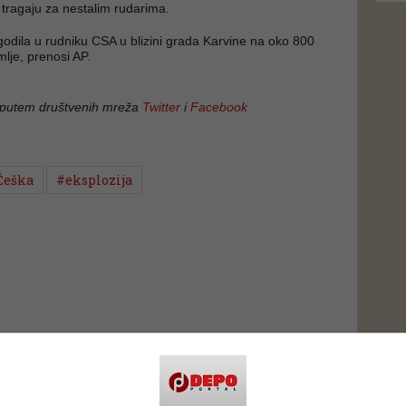
i tragaju za nestalim rudarima.
godila u rudniku CSA u blizini grada Karvine na oko 800
lje, prenosi AP.
 putem društvenih mreža
Twitter
i
Facebook
Češka
#eksplozija