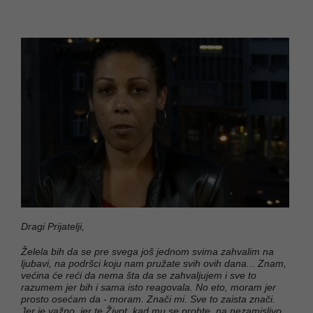
Dragi Prijatelji,
Želela bih da se pre svega još jednom svima zahvalim na
ljubavi, na podršci koju nam pružate svih ovih dana... Znam,
većina će reći da nema šta da se zahvaljujem i sve to
razumem jer bih i sama isto reagovala. No eto, moram jer
prosto osećam da - moram. Znači mi. Sve to zaista znači.
Jer je važno, jer te Život, kad mu se prohte, na nezamislivo