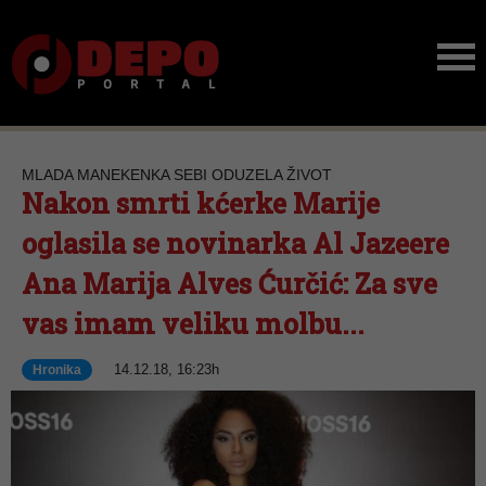
MLADA MANEKENKA SEBI ODUZELA ŽIVOT
Nakon smrti kćerke Marije
oglasila se novinarka Al Jazeere
Ana Marija Alves Ćurčić: Za sve
vas imam veliku molbu...
14.12.18, 16:23h
Hronika