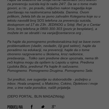
za prevenciju suicida koji bi radio 24/7. Da se o tome malo
govori, a i to , po pravilu, isključivo nakon tragedija koje
završavaju na naslovnicama tabloida. Danima. Ovom
prilikom, želela bih da se javno zahvalim Kolegama koje su u
tekstu navodili broj SOS telefona za prevenciju suicida,
dostupnom od 17 do 23h. JEDINOG u Srbiji. Reč je o Centar
Srce, broj telefona je 0800-300-303 (poziv je besplatan), a
možete im se obratiti i na
vanja@centarsrce.org
.
Pa hajde da pomognemo profesionalcima koji se bave ovom
problematikom (vladin, nevladin, čiji god sektor), hajde da
poradimo na edukaciji, na prevenciji, hajde da o tome
otvoreno razgovaramo u školama, kroz radionice,
predavanja....Toliko sam predivne dece upoznala, nema tih
reči kojima mogu da opišem tu Lepotu u njima. Predivna
Ljudska Bića, predivna! Pa hajde ih sačuvamo.
Pomognemo. Pomognemo Drugima. Pomognemo Sebi.
Svi predlozi, sve sugestije su doborodošle - poželjno u
inbox. Hvala unapred, u Makicino, Cokino, Djoletovo i moje
ime, u ime naše porodice, naših prijatelja.
(DEPO PORTAL, BLIN MAGAZIN/dg)
PODIJELI NA