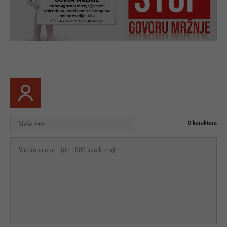
0
karaktera