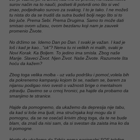
surov način na to nauči, podseti ili potvrdi ono što si već
znao, podjednako surovo za svakog. I to je tako. I ne možeš
tu nista do da se trudiš da sutra budeš bolji nego što si to
bio juče. Prema Sebi. Prema Drugima. Samo to može dati
smisao ovom užasu, ovom bezdanu koji nam je zauvek
promenio Živote.
No držimo se. Idemo Dan po Dan. I svaki je važan. I kad je
loš i kad je kao..."ok"? Nema tu ni velikih ni malih, svaki je
Novi Korak. Ka Boljem. To jedino ima smisla. Zbog naše
Marije. Slaveci Život. Njen Život. Naše Živote. Razumete šta
hoću da kažem?
Zbog toga velika molba - uz vašu podršku i pomoć,volela bih
da pokrenemo kampanju kojom bi se, nadam se, barem za
nijansu podigao nivo svesti o važnosti brige o mentalnom
zdravlju. Davimo se u crnoj hronici, pa hajde da probamo da
smanjimo te stranice.
Hajde da pomognemo, da ukažemo da depresija nije tabu,
da kad si loše ima ljudi, ima stručnjaka koji mogu da ti
pomognu, da se ne osećaš krivim zbog toga, da te ne bude
blam, da znaš da nisi sam, da si svestan da zaista ima ko da
ti pomogne.
Hajde da ukažemo da Srbija nema nacionalni SOS telefon