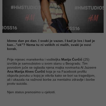
Idemo dan po dan. I svaki je vazan. I kad je los i kad je
kao..."ok"? Nema tu ni velikih ni malih, svaki je novi
korak.
Prije mjesec manekenka i voditeljka
Marija Ćurčić
(25)
izvršila je samoubistvo u svom stanu u Beogradu. Tim
povodom juče se oglasila njena majka novinarka Al Jazeere
Ana Marija Alves Ćurčić
koja je na Facebook profilu
objavila poruku u kojoj je otkrila kako se bori sa tragedijom,
ali i ukazala na važnost borbe za mentalno zdravlje i borbe
protiv suicida.
Njen status prenosimo u cjelosti.