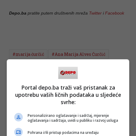
Depo.ba
pratite putem društvenih mreža
Twitter
i
Facebook
#marija ćurčić
#Ana Marija Alves Ćurčić
Portal depo.ba traži vaš pristanak za
upotrebu vaših ličnih podataka u sljedeće
svrhe:
Personalizirano oglašavanje i sadržaj, mjerenje
oglašavanja i sadržaja, uvidi u publiku i razvoj usluga
Pohrana i/ili pristup podacima na uređaju