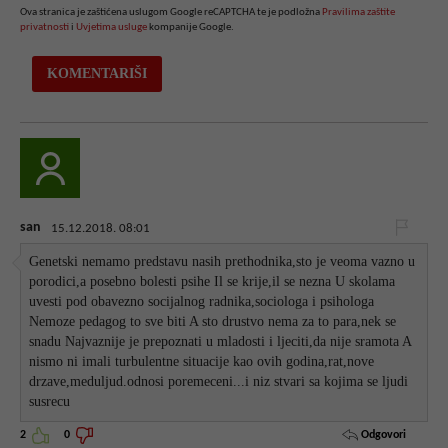
Ova stranica je zaštićena uslugom Google reCAPTCHA te je podložna
Pravilima zaštite
privatnosti
i
Uvjetima usluge
kompanije Google.
san
15.12.2018. 08:01
Genetski nemamo predstavu nasih prethodnika,sto je veoma vazno u
porodici,a posebno bolesti psihe Il se krije,il se nezna U skolama
uvesti pod obavezno socijalnog radnika,sociologa i psihologa
Nemoze pedagog to sve biti A sto drustvo nema za to para,nek se
snadu Najvaznije je prepoznati u mladosti i ljeciti,da nije sramota A
nismo ni imali turbulentne situacije kao ovih godina,rat,nove
drzave,meduljud.odnosi poremeceni...i niz stvari sa kojima se ljudi
susrecu
Odgovori
2
0