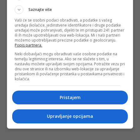
Saznajte više
Vaši će se osobni podaci obrađivati, a podatke s vašeg
uređaja (kolačiće, jedinstvene identifikatore i druge podatke
uređaja) može pohranjivati, dijeliti te im pristupati 241 partner
ili ih može upotrebljavati ova web-lokacija. Mi i naši partneri
možemo upotrebljavati precizne podatke o geolociranju.
Popis partnera.
Neki dobavljači mogu obrađivati vaše osobne podatke na
temelju legitimnog interesa. Ako se ne slažete s tim, u
nastavku možete upravljati svojim opcijama. Potražite vezu pri
dnu ove stranice ili na izborniku web-lokacije za upravljanje
pristankom ili povlačenje pristanka u postavkama privatnosti i
kolačića.
Pristajem
Upravljanje opcijama