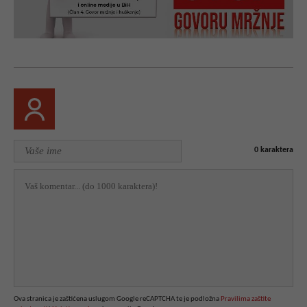
0
karaktera
Ova stranica je zaštićena uslugom Google reCAPTCHA te je podložna
Pravilima zaštite