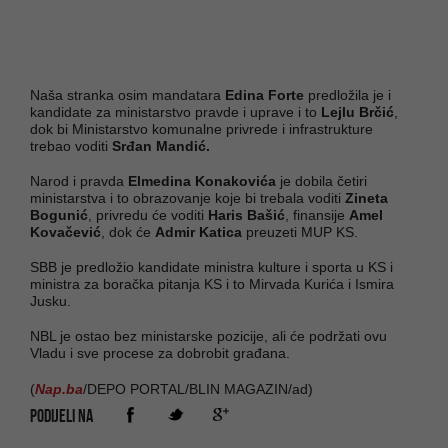
Naša stranka osim mandatara
Edina Forte
predložila je i
kandidate za ministarstvo pravde i uprave i to
Lejlu Brčić
,
dok bi Ministarstvo komunalne privrede i infrastrukture
trebao voditi
Srđan Mandić.
Narod i pravda
Elmedina Konakovića
je dobila četiri
ministarstva i to obrazovanje koje bi trebala voditi
Zineta
Bogunić
, privredu će voditi
Haris Bašić
, finansije
Amel
Kovačević
, dok će
Admir Katica
preuzeti MUP KS.
SBB je predložio kandidate ministra kulture i sporta u KS i
ministra za boračka pitanja KS i to Mirvada Kurića i Ismira
Jusku.
NBL je ostao bez ministarske pozicije, ali će podržati ovu
Vladu i sve procese za dobrobit građana.
(
Nap.ba
/DEPO PORTAL/BLIN MAGAZIN/ad)
PODIJELI NA