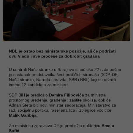
NBL je ostao bez ministarske pozicije, ali će podržati
ovu Vladu i sve procese za dobrobit građana
U centrali Naše stranke u Sarajevu sinoć oko 22 sata počeo
je sastanak predstavnika šest političkih stranaka (SDP, DF,
Naša stranka, Naroda i pravda, SBB i NBL) koji su utvrdili
imena 12 kandidata za ministre.
SDP BiH je predložio
Damira Filipovića
za ministra
prostornog uređenja, građenja i zaštite okoliša, dok će
Adnan Šteta biti novi ministar saobraćaja. Ministarstvo za
rad, socijalnu politiku, raseljena lica i izbjeglice vodit će
Malik Garibija.
Za ministricu zdravstva DF je predložio doktoricu
Amelu
Sofić
.