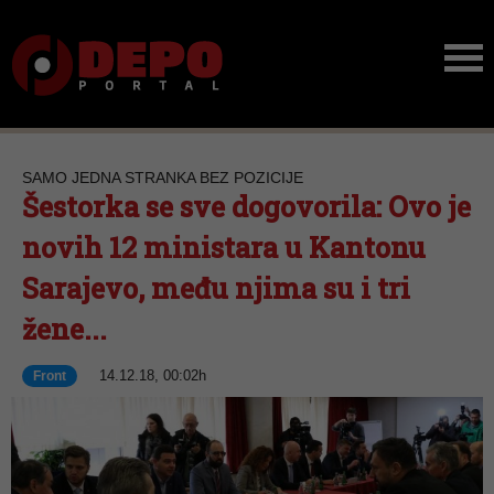
SAMO JEDNA STRANKA BEZ POZICIJE
Šestorka se sve dogovorila: Ovo je
novih 12 ministara u Kantonu
Sarajevo, među njima su i tri
žene...
14.12.18, 00:02h
Front