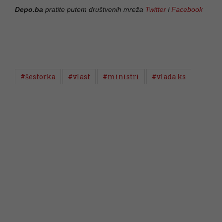
Depo.ba
pratite putem društvenih mreža
Twitter
i
Facebook
#šestorka
#vlast
#ministri
#vlada ks