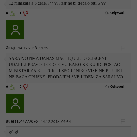
12 ministara a 3 žene???????? zar ne bi trebalo biti 6???
Odgovori
0
1
Zmaj
14.12.2018. 11:25
SARAJVO NMA DANAS MAGLE,ULICE OCISCENE .
UDARILI PRAVO. POGOTOVU KAKO KE KURIC POSTAO
MINISTAR ZA KULTURU I SPORT NIKO VISE NE PLJUJE I
NE BACA OPUSKE. PRODAJEM SVE I IDEM ZA SARAJ’VO
Odgovori
6
0
guest1544777676
14.12.2018. 09:54
gfhgf