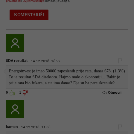
privatnosti
i
Uvjetima usluge
kompanije Google.
SDA rezultat
14.12.2018. 16:52
Energoinvest je imao 50000 zaposlenih prije rata, danas 678. (1.3%)
To je rezultat SDA direktora. Hajmo malo o ekonomiji... Bakir je
prije rata bio fukara, a sta ima danas? Dje su ba pare skrenule?
Odgovori
0
1
kamen
14.12.2018. 11:38