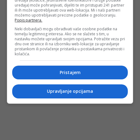
uređaja (kolačiće, jedinstvene identifikatore i druge podatke
uređaja) može pohranjivati, dijeliti te im pristupati 241 partner
ili ih može upotrebljavati ova web-lokacija. Mi i naši partneri
možemo upotrebljavati precizne podatke o geolociranju.
Popis partnera.
Neki dobavljači mogu obrađivati vaše osobne podatke na
temelju legitimnog interesa. Ako se ne slažete s tim, u
nastavku možete upravljati svojim opcijama. Potražite vezu pri
dnu ove stranice ili na izborniku web-lokacije za upravljanje
pristankom ili povlačenje pristanka u postavkama privatnosti i
kolačića.
Pristajem
Upravljanje opcijama