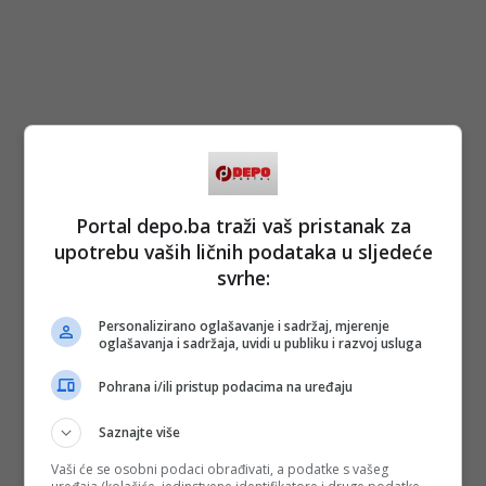
Portal depo.ba traži vaš pristanak za
upotrebu vaših ličnih podataka u sljedeće
svrhe:
Personalizirano oglašavanje i sadržaj, mjerenje
oglašavanja i sadržaja, uvidi u publiku i razvoj usluga
Pohrana i/ili pristup podacima na uređaju
Saznajte više
Vaši će se osobni podaci obrađivati, a podatke s vašeg