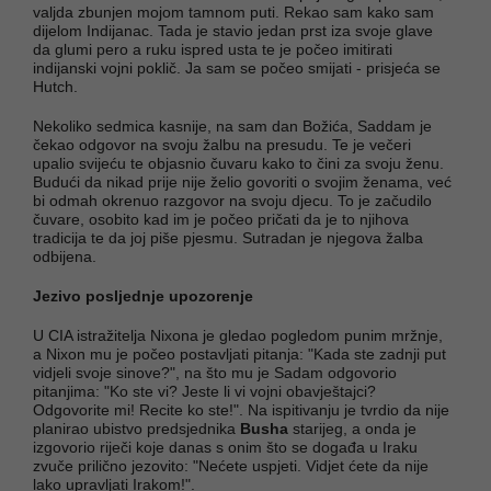
valjda zbunjen mojom tamnom puti. Rekao sam kako sam
dijelom Indijanac. Tada je stavio jedan prst iza svoje glave
da glumi pero a ruku ispred usta te je počeo imitirati
indijanski vojni poklič. Ja sam se počeo smijati - prisjeća se
Hutch.
Nekoliko sedmica kasnije, na sam dan Božića, Saddam je
čekao odgovor na svoju žalbu na presudu. Te je večeri
upalio svijeću te objasnio čuvaru kako to čini za svoju ženu.
Budući da nikad prije nije želio govoriti o svojim ženama, već
bi odmah okrenuo razgovor na svoju djecu. To je začudilo
čuvare, osobito kad im je počeo pričati da je to njihova
tradicija te da joj piše pjesmu. Sutradan je njegova žalba
odbijena.
Jezivo posljednje upozorenje
U CIA istražitelja Nixona je gledao pogledom punim mržnje,
a Nixon mu je počeo postavljati pitanja: "Kada ste zadnji put
vidjeli svoje sinove?", na što mu je Sadam odgovorio
pitanjima: "Ko ste vi? Jeste li vi vojni obavještajci?
Odgovorite mi! Recite ko ste!". Na ispitivanju je tvrdio da nije
planirao ubistvo predsjednika
Busha
starijeg, a onda je
izgovorio riječi koje danas s onim što se događa u Iraku
zvuče prilično jezovito: "Nećete uspjeti. Vidjet ćete da nije
lako upravljati Irakom!".