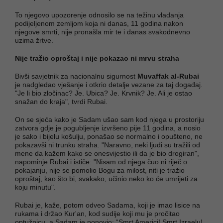
To njegovo upozorenje odnosilo se na težinu vladanja
podijeljenom zemljom koja ni danas, 11 godina nakon
njegove smrti, nije pronašla mir te i danas svakodnevno
uzima žrtve.
Nije tražio oproštaj i nije pokazao ni mrvu straha
Bivši savjetnik za nacionalnu sigurnost
Muvaffak al-Rubai
je nadgledao vješanje i otkrio detalje vezane za taj događaj.
"Je li bio zločinac? Je. Ubica? Je. Krvnik? Je. Ali je ostao
snažan do kraja", tvrdi Rubai.
On se sjeća kako je Sadam ušao sam kod njega u prostoriju
zatvora gdje je pogubljenje izvršeno pije 11 godina, a nosio
je sako i bijelu košulju, ponašao se normalno i opušteno, ne
pokazavši ni trunku straha. "Naravno, neki ljudi su tražili od
mene da kažem kako se onesvijestio ili da je bio drogiran",
napominje Rubai i ističe: "Nisam od njega čuo ni riječ o
pokajanju, nije se pomolio Bogu za milost, niti je tražio
oproštaj, kao što bi, svakako, učinio neko ko će umrijeti za
koju minutu".
Rubai je, kaže, potom odveo Sadama, koji je imao lisice na
rukama i držao Kur'an, kod sudije koji mu je pročitao
optužnicu, a Sadam je ponovio: “Smrt Americi! Smrt Izraelu!