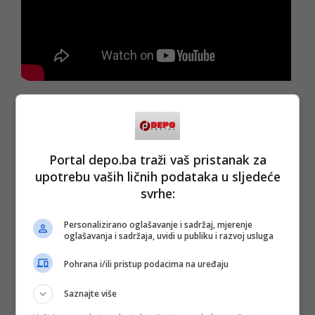
Sadam je odgovorio: “Zar su to muškarci?” i, prije nego što
je povučena poluga, počeo je recitirati stihove iz Kur'ana,
koje nije uspio izgovoriti do kraja: “Potvrđujem da nema
drugog Boga osim Alaha, a Muhamed...”, i to su bile njegove
posljednje riječi.
Portal depo.ba traži vaš pristanak za
upotrebu vaših ličnih podataka u sljedeće
(
Express.hr
, DEPO PORTAL, BLIN MAGAZIN/md)
svrhe:
Personalizirano oglašavanje i sadržaj, mjerenje
PODIJELI NA
oglašavanja i sadržaja, uvidi u publiku i razvoj usluga
Pohrana i/ili pristup podacima na uređaju
Depo.ba
pratite putem društvenih mreža
Twitter
i
Facebook
Saznajte više