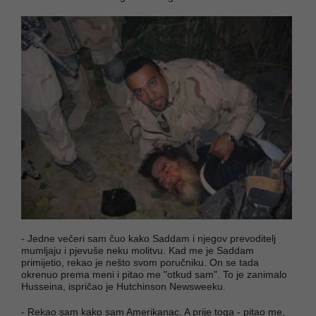
- Jedne večeri sam čuo kako Saddam i njegov prevoditelj
mumljaju i pjevuše neku molitvu. Kad me je Saddam
primijetio, rekao je nešto svom poručniku. On se tada
okrenuo prema meni i pitao me "otkud sam". To je zanimalo
Husseina, ispričao je Hutchinson Newsweeku.
- Rekao sam kako sam Amerikanac. A prije toga - pitao me,