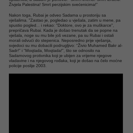
Živjela Palestina! Smrt perzijskim svećenicima!”
Nakon toga, Rubai je odveo Sadama u prostoriju sa
vješalima. "Zastao je, pogledao u vješala, zatim u mene, pa
spustio pogled... i rekao: "Doktore, ovo je za muškarce",
prepričava Rubai. Kada je došao trenutak da se popne na
vješala, noge su mu bile još vezane, pa su Rubai i ostali
morali odvući do stepenica. Neposredno prije vješanja,
svjedoci su mu dobacili podrugljivo: “Živio Muhamed Bakr al-
Sadr!” i “Moqtada, Moqtada!”, što se odnosilo na
Sadamovog protivnika koji je ubijen za vrijeme njegove
vladavine i na njegovog rođaka, koji je došao na čelo moćne
policije poslije 2003.