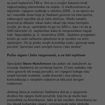
se pod nadzorom FBI-a. Oni su u svojim šakama imali
najpoznatijeg zatvorenika na svijetu. U međuvremenu je
otpočelo i njegovo suđenje u oktobru 2005., a na njemu su
se i navodile stvari koje je Saddam govorio na intervjuima,
odbacujući optužbe da je ratni zločinac. Među ostalim,
posrnuli je diktator rekao kako nikad nije imao hemijsko
oružje, jer da je, upotrijebio bi ga na SAD-u, kao i to da je
SAD iskoristio 11. septembar kako bi neopravdano napali
Irak. Naposljetku je, 5. novembra 2006., Saddam proglašen
krivim po svim tačkama optužnice te je osuđen na smrt
vješanjem. On je preko svojih branitelja sudu i javnosti tada
poručio "spreman sam umrijeti časno i bez straha".
Pušio cigare i želio razgovarati, a ne biti ispitivan
Specijalist
Steve Hutchinson
bio jedan od zaduženih za
čuvanje Saddama do izvršenja kazne. O tom zadatku nije
smio govoriti niti svojoj porodici, on i njegovi kolege nisu
smjeli koristiti mobitele, voditi dnevnik i sva njihova
komunikacija s vanjskim svijetom je bila pod strogim
nadzorom.
Jednog dana je nadzirao Saddama dok je u njegovom
društvu bio njegov bivši poručnik, koji mu je služio kao
prevoditelj za Amerikance. Iako je bio osuđen, Amerikanci su
mu davali kubanske cigare i omogućavali neke slobode.