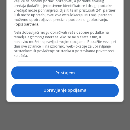
Vaši će se osobni podaci obrađivati, a podatke s vašeg
uređaja (kolačiće, jedinstvene identifikatore i druge podatke
uređaja) može pohranjivati, dijeliti te im pristupati 241 partner
ili ih može upotrebljavati ova web-lokacija. Mi i naši partneri
možemo upotrebljavati precizne podatke o geolociranju.
#Saddam Hussein
#Crvena zora
#irak
Popis partnera.
#diktator
#Steve Hutchinson
#CIA
#fbi
Neki dobavljači mogu obrađivati vaše osobne podatke na
#smrtna kazna
temelju legitimnog interesa. Ako se ne slažete s tim, u
nastavku možete upravljati svojim opcijama. Potražite vezu pri
dnu ove stranice ili na izborniku web-lokacije za upravljanje
pristankom ili povlačenje pristanka u postavkama privatnosti i
kolačića.
Pristajem
Upravljanje opcijama