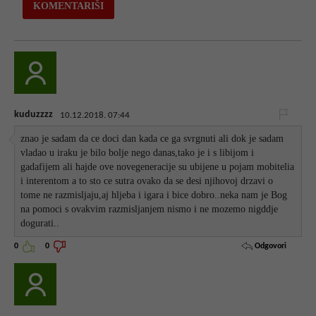
kuduzzzz
10.12.2018. 07:44
znao je sadam da ce doci dan kada ce ga svrgnuti ali dok je sadam
vladao u iraku je bilo bolje nego danas,tako je i s libijom i
gadafijem ali hajde ove novegeneracije su ubijene u pojam mobitelia
i interentom a to sto ce sutra ovako da se desi njihovoj drzavi o
tome ne razmisljaju,aj hljeba i igara i bice dobro..neka nam je Bog
na pomoci s ovakvim razmisljanjem nismo i ne mozemo nigddje
dogurati..
Odgovori
0
0