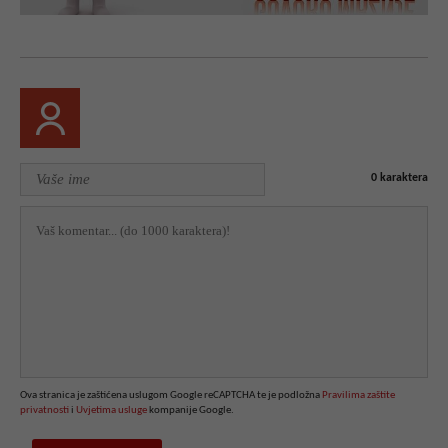
0
karaktera
Ova stranica je zaštićena uslugom Google reCAPTCHA te je podložna
Pravilima zaštite
privatnosti
i
Uvjetima usluge
kompanije Google.