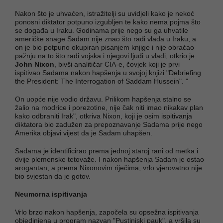
Nakon što je uhvaćen, istražitelji su uvidjeli kako je nekoć
ponosni diktator potpuno izgubljen te kako nema pojma što
se događa u Iraku. Godinama prije nego su ga uhvatile
američke snage Sadam nije znao što radi vlada u Iraku, a
on je bio potpuno okupiran pisanjem knjige i nije obraćao
pažnju na to što radi vojska i njegovi ljudi u vladi, otkrio je
John Nixon
, bivši analitičar CIA-e, čovjek koji je prvi
ispitivao Sadama nakon hapšenja u svojoj knjizi "Debriefing
the President: The Interrogation of Saddam Hussein". "
On uopće nije vodio državu. Prilikom hapšenja stalno se
žalio na modrice i porezotine, nije čak niti imao nikakav plan
kako odbraniti Irak", otkriva Nixon, koji je osim ispitivanja
diktatora bio zadužen za prepoznavanje Sadama prije nego
Amerika objavi vijest da je Sadam uhapšen.
Sadama je identificirao prema jednoj staroj rani od metka i
dvije plemenske tetovaže. I nakon hapšenja Sadam je ostao
arogantan, a prema Nixonovim riječima, vrlo vjerovatno nije
bio svjestan da je gotov.
Neumorna ispitivanja
Vrlo brzo nakon hapšenja, započela su opsežna ispitivanja
objedinjena u program nazvan "Pustinjski pauk", a vršila su