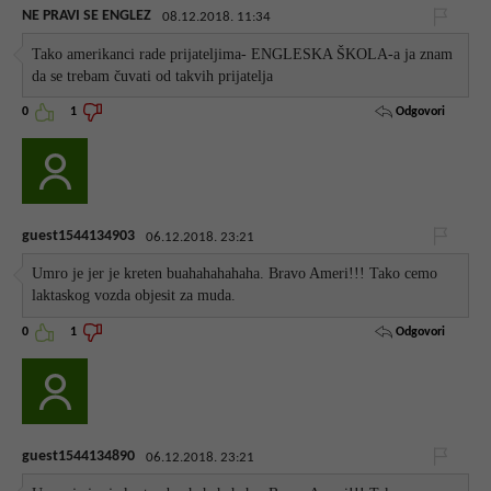
NE PRAVI SE ENGLEZ
08.12.2018. 11:34
Tako amerikanci rade prijateljima- ENGLESKA ŠKOLA-a ja znam
da se trebam čuvati od takvih prijatelja
Odgovori
0
1
guest1544134903
06.12.2018. 23:21
Umro je jer je kreten buahahahahaha. Bravo Ameri!!! Tako cemo
laktaskog vozda objesit za muda.
Odgovori
0
1
guest1544134890
06.12.2018. 23:21