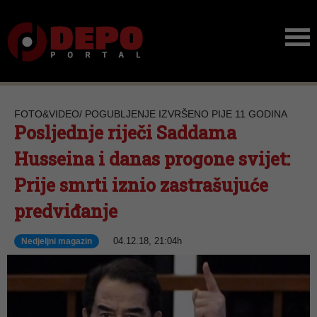
FOTO&VIDEO/ POGUBLJENJE IZVRŠENO PIJE 11 GODINA
Posljednje riječi Saddama
Husseina i danas progone svijet:
Prije smrti iznio zastrašujuće
predviđanje
04.12.18, 21:04h
Nedjeljni magazin