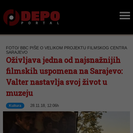
FOTO/ BBC PIŠE O VELIKOM PROJEKTU FILMSKOG CENTRA
SARAJEVO
Oživljava jedna od najsnažnijih
filmskih uspomena na Sarajevo:
Valter nastavlja svoj život u
muzeju
28.11.18, 12:06h
Kultura