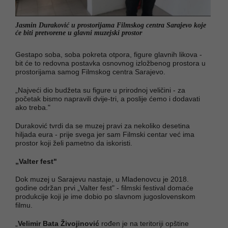
Jasmin Duraković u prostorijama Filmskog centra Sarajevo koje
će biti pretvorene u glavni muzejski prostor
Gestapo soba, soba pokreta otpora, figure glavnih likova -
bit će to redovna postavka osnovnog izložbenog prostora u
prostorijama samog Filmskog centra Sarajevo.
„Najveći dio budžeta su figure u prirodnoj veličini - za
početak bismo napravili dvije-tri, a poslije ćemo i dodavati
ako treba."
Duraković tvrdi da se muzej pravi za nekoliko desetina
hiljada eura - prije svega jer sam Filmski centar već ima
prostor koji želi pametno da iskoristi.
„Valter fest"
Dok muzej u Sarajevu nastaje, u Mladenovcu je 2018.
godine održan prvi „Valter fest" - filmski festival domaće
produkcije koji je ime dobio po slavnom jugoslovenskom
filmu.
„
Velimir Bata Živojinović
rođen je na teritoriji opštine