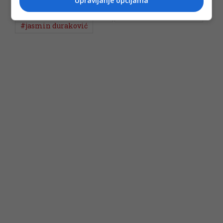
Upravljanje opcijama
#filmski centar sarajevo
#valter brani sarajevo
#jasmin duraković