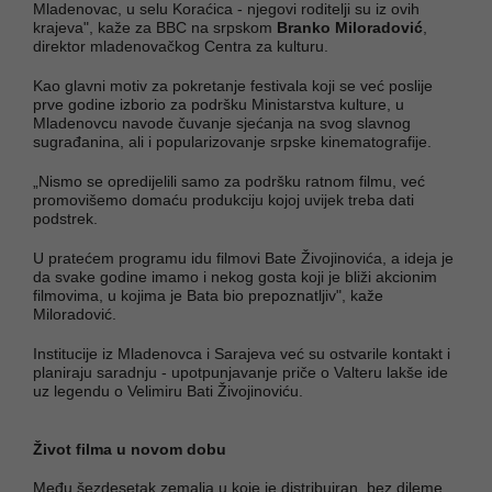
Mladenovac, u selu Koraćica - njegovi roditelji su iz ovih
krajeva", kaže za BBC na srpskom
Branko Miloradović
,
direktor mladenovačkog Centra za kulturu.
Kao glavni motiv za pokretanje festivala koji se već poslije
prve godine izborio za podršku Ministarstva kulture, u
Mladenovcu navode čuvanje sjećanja na svog slavnog
sugrađanina, ali i popularizovanje srpske kinematografije.
„Nismo se opredijelili samo za podršku ratnom filmu, već
promovišemo domaću produkciju kojoj uvijek treba dati
podstrek.
U pratećem programu idu filmovi Bate Živojinovića, a ideja je
da svake godine imamo i nekog gosta koji je bliži akcionim
filmovima, u kojima je Bata bio prepoznatljiv", kaže
Miloradović.
Institucije iz Mladenovca i Sarajeva već su ostvarile kontakt i
planiraju saradnju - upotpunjavanje priče o Valteru lakše ide
uz legendu o Velimiru Bati Živojinoviću.
Život filma u novom dobu
Među šezdesetak zemalja u koje je distribuiran, bez dileme