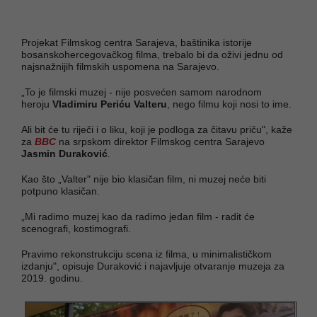
Projekat Filmskog centra Sarajeva, baštinika istorije
bosanskohercegovačkog filma, trebalo bi da oživi jednu od
najsnažnijih filmskih uspomena na Sarajevo.
„To je filmski muzej - nije posvećen samom narodnom
heroju
Vladimiru Periću Valteru
, nego filmu koji nosi to ime.
Ali bit će tu riječi i o liku, koji je podloga za čitavu priču", kaže
za
BBC
na srpskom direktor Filmskog centra Sarajevo
Jasmin Duraković
.
Kao što „Valter" nije bio klasičan film, ni muzej neće biti
potpuno klasičan.
„Mi radimo muzej kao da radimo jedan film - radit će
scenografi, kostimografi.
Pravimo rekonstrukciju scena iz filma, u minimalističkom
izdanju", opisuje Duraković i najavljuje otvaranje muzeja za
2019. godinu.