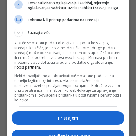
Duraković i uz osmijeh objašnjava da je to bilo njegovo prvo
Personalizirano oglašavanje i sadržaj, mjerenje
pojavljivanje na filmu i to u jednoj od masovnih scena gdje
oglašavanja i sadržaja, uvidi u publiku i razvoj usluga
glumi mladog komunističkog aktivistu.
Pohrana i/ili pristup podacima na uređaju
Da bi se sjećanje na film obnovilo, prije nekoliko godina
pokrenut je veliki projekat pravljenja rimejka istorijskog
spektakla.
Saznajte više
Vaši će se osobni podaci obrađivati, a podatke s vašeg
Inicijativa Filmskog centra Sarajeva, „Jadranfilma" iz
uređaja (kolačiće, jedinstvene identifikatore i druge podatke
Zagreba i kineskih investitora ipak je pomalo zastala, ali
uređaja) može pohranjivati, dijeliti te im pristupati 241 partner
Duraković kaže da se o njoj i dalje intenzivno razmišlja.
ili ih može upotrebljavati ova web-lokacija. Mi i naši partneri
možemo upotrebljavati precizne podatke o geolociranju.
U međuvremenu se Valter, ipak, vraća u Sarajevo - za
Popis partnera.
početak, kao muzejska figura u prirodnoj veličini.
Neki dobavljači mogu obrađivati vaše osobne podatke na
(DEPO PORTAL, BLIN MAGAZIN/mr)
temelju legitimnog interesa. Ako se ne slažete s tim, u
nastavku možete upravljati svojim opcijama. Potražite vezu pri
PODIJELI NA
dnu ove stranice ili na izborniku web-lokacije za upravljanje
pristankom ili povlačenje pristanka u postavkama privatnosti i
kolačića.
Depo.ba
pratite putem društvenih mreža
Twitter
i
Facebook
Pristajem