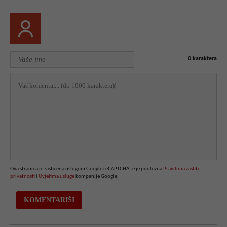
0
karaktera
Ova stranica je zaštićena uslugom Google reCAPTCHA te je podložna
Pravilima zaštite
privatnosti
i
Uvjetima usluge
kompanije Google.