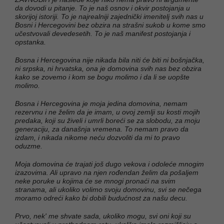
da dovodi u pitanje. To je naš osnov i okvir postojanja u
skorijoj istoriji. To je najrealniji zajednički imenitelj svih nas u
Bosni i Hercegovini bez obzira na strašni sukob u kome smo
učestvovali devedesetih. To je naš manifest postojanja i
opstanka.
Bosna i Hercegovina nije nikada bila niti će biti ni bošnjačka,
ni srpska, ni hrvatska, ona je domovina svih nas bez obzira
kako se zovemo i kom se bogu molimo i da li se uopšte
molimo.
Bosna i Hercegovina je moja jedina domovina, nemam
rezervnu i ne želim da je imam, u ovoj zemlji su kosti mojih
predaka, koji su živeli i umrli boreći se za slobodu, za moju
generaciju, za današnja vremena. To nemam pravo da
izdam, i nikada nikome neću dozvoliti da mi to pravo
oduzme.
Moja domovina će trajati još dugo vekova i odoleće mnogim
izazovima. Ali upravo na njen rođendan želim da pošaljem
neke poruke u kojima će se mnogi pronaći na svim
stranama, ali ukoliko volimo svoju domovinu, svi se nečega
moramo odreći kako bi dobili budućnost za našu decu.
Prvo, nek' me shvate sada, ukoliko mogu, svi oni koji su