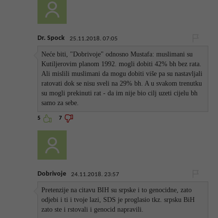
Dr. Spock
25.11.2018. 07:05
Neće biti, "Dobrivoje" odnosno Mustafa: muslimani su
Kutiljerovim planom 1992. mogli dobiti 42% bh bez rata.
Ali mislili muslimani da mogu dobiti više pa su nastavljali
ratovati dok se nisu sveli na 29% bh. A u svakom trenutku
su mogli prekinuti rat - da im nije bio cilj uzeti cijelu bh
samo za sebe.
5
7
Dobrivoje
24.11.2018. 23:57
Pretenzije na citavu BIH su srpske i to genocidne, zato
odjebi i ti i tvoje lazi, SDS je proglasio tkz. srpsku BiH
zato ste i rstovali i genocid napravili.