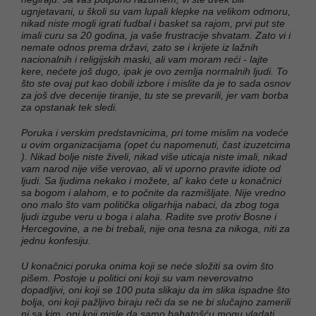
ugnjetavani, u školi su vam lupali klepke na velikom odmoru,
nikad niste mogli igrati fudbal i basket sa rajom, prvi put ste
imali curu sa 20 godina, ja vaše frustracije shvatam. Zato vi i
nemate odnos prema državi, zato se i krijete iz lažnih
nacionalnih i religijskih maski, ali vam moram reći - lajte
kere, nećete još dugo, ipak je ovo zemlja normalnih ljudi. To
što ste ovaj put kao dobili izbore i mislite da je to sada osnov
za još dve decenije tiranije, tu ste se prevarili, jer vam borba
za opstanak tek sledi.
Poruka i verskim predstavnicima, pri tome mislim na vodeće
u ovim organizacijama (opet ću napomenuti, čast izuzetcima
). Nikad bolje niste živeli, nikad više uticaja niste imali, nikad
vam narod nije više verovao, ali vi uporno pravite idiote od
ljudi. Sa ljudima nekako i možete, al' kako ćete u konačnici
sa bogom i alahom, e to počnite da razmišljate. Nije vredno
ono malo što vam politička oligarhija nabaci, da zbog toga
ljudi izgube veru u boga i alaha. Radite sve protiv Bosne i
Hercegovine, a ne bi trebali, nije ona tesna za nikoga, niti za
jednu konfesiju.
U konačnici poruka onima koji se neće složiti sa ovim što
pišem. Postoje u politici oni koji su vam neverovatno
dopadljivi, oni koji se 100 puta slikaju da im slika ispadne što
bolja, oni koji pažljivo biraju reči da se ne bi slučajno zamerili
ni sa kim, oni koji misle da samo bahatošću mogu vladati,