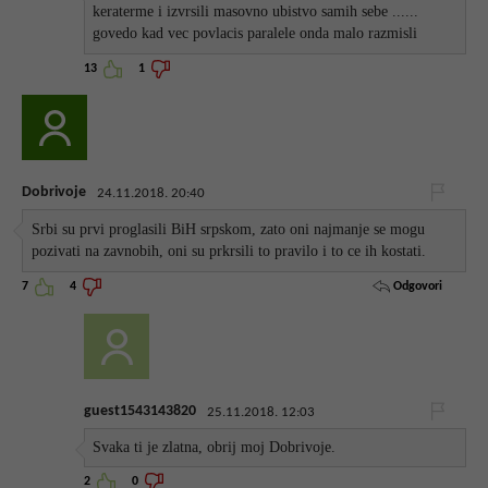
keraterme i izvrsili masovno ubistvo samih sebe ......
govedo kad vec povlacis paralele onda malo razmisli
13
1
Dobrivoje
24.11.2018. 20:40
Srbi su prvi proglasili BiH srpskom, zato oni najmanje se mogu
pozivati na zavnobih, oni su prkrsili to pravilo i to ce ih kostati.
Odgovori
7
4
guest1543143820
25.11.2018. 12:03
Svaka ti je zlatna, obrij moj Dobrivoje.
2
0