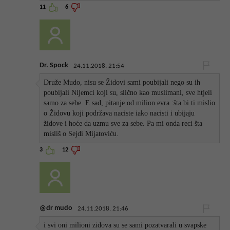
11
6
Dr. Spock
24.11.2018. 21:54
Druže Mudo, nisu se Židovi sami poubijali nego su ih
poubijali Nijemci koji su, slično kao muslimani, sve htjeli
samo za sebe. E sad, pitanje od milion evra :šta bi ti mislio
o Židovu koji podržava naciste iako nacisti i ubijaju
židove i hoće da uzmu sve za sebe. Pa mi onda reci šta
misliš o Sejdi Mijatoviću.
3
12
@dr mudo
24.11.2018. 21:46
i svi oni milioni zidova su se sami pozatvarali u svapske