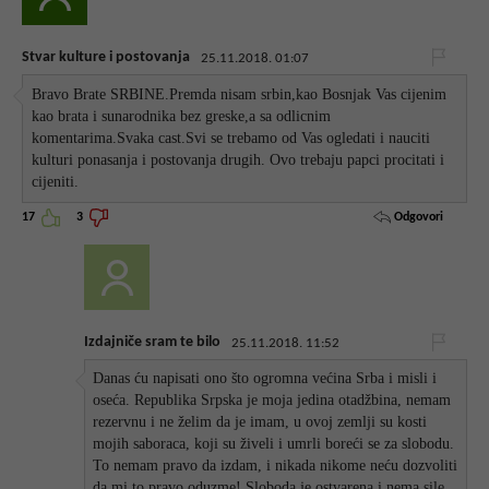
Stvar kulture i postovanja
25.11.2018. 01:07
Bravo Brate SRBINE.Premda nisam srbin,kao Bosnjak Vas cijenim
kao brata i sunarodnika bez greske,a sa odlicnim
komentarima.Svaka cast.Svi se trebamo od Vas ogledati i nauciti
kulturi ponasanja i postovanja drugih. Ovo trebaju papci procitati i
cijeniti.
Odgovori
17
3
Izdajniče sram te bilo
25.11.2018. 11:52
Danas ću napisati ono što ogromna većina Srba i misli i
oseća. Republika Srpska je moja jedina otadžbina, nemam
rezervnu i ne želim da je imam, u ovoj zemlji su kosti
mojih saboraca, koji su živeli i umrli boreći se za slobodu.
To nemam pravo da izdam, i nikada nikome neću dozvoliti
da mi to pravo oduzme! Sloboda je ostvarena i nema sile