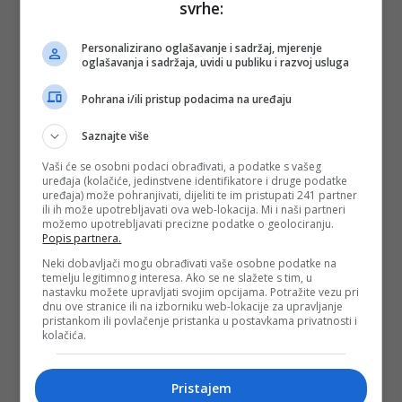
svrhe:
Personalizirano oglašavanje i sadržaj, mjerenje
oglašavanja i sadržaja, uvidi u publiku i razvoj usluga
Pohrana i/ili pristup podacima na uređaju
Saznajte više
Vaši će se osobni podaci obrađivati, a podatke s vašeg
uređaja (kolačiće, jedinstvene identifikatore i druge podatke
uređaja) može pohranjivati, dijeliti te im pristupati 241 partner
ili ih može upotrebljavati ova web-lokacija. Mi i naši partneri
možemo upotrebljavati precizne podatke o geolociranju.
Popis partnera.
Neki dobavljači mogu obrađivati vaše osobne podatke na
temelju legitimnog interesa. Ako se ne slažete s tim, u
nastavku možete upravljati svojim opcijama. Potražite vezu pri
dnu ove stranice ili na izborniku web-lokacije za upravljanje
pristankom ili povlačenje pristanka u postavkama privatnosti i
kolačića.
Pristajem