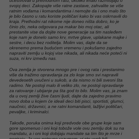
učestvovali u prethodnom ratu, ukoliko imalo razmišljaju o
svojoj deci. Zakopajte više ratne zastave, zahvalite se više
ratnim vođama i komandantima i nemojte da i ono malo što
je bilo časno u ratu koriste političari kako bi vas oskrnavili do
kraja. Prethodni rat nikome nije doneo ništa dobro, ko je
činio zlo, neka odgovara pa makar bio moj otac, ali
prestanite vise da dojite nove generacije sa tim nasleđem
koje nam je donelo samo krv, mrtve glave, uplakane majke i
sestre, i decu bez roditelja. Molim vas, dajte da se
okrenemo prema budućem vremenu i pokušamo zajedno
napraviti zemlju u kojoj vise nikada, ali nikada neće poteći ni
suza, ni krv između nas.
Ova zemlja je stvorena mnogo pre i ovog rata i prestanimo
više da tražimo opravdanja za zlo koje smo svi napravili
devedesetih uvučeni u sukob, a da nismo ni bili svesni šta
radimo. Ne postoji malo ili veliko zlo, ne postoji opravdanje
za ratovanje i ubijanje pa šta god to bilo. Molim vas, ja znam
da u ovoj zemlji žive časni ljudi, dajte da zajedno pravimo
novo doba u kojem će ideali deci biti pisci, sportisti, glumci,
naučnici, državnici, a ne ratni komandanti, lažljivi političari,
pevaljke, i kriminalci.
Takođe, poruka onima koji predvode obe grupe koje sam
gore spomenuo i oni koji tobože vole ovu zemlju dok su na
mandatu, a i oni koji dobijaju mandate sa tim što je mrze i
negiraju. Ja vas potpuno razumem, vi ste uvek bili