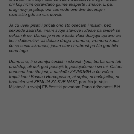
oni koji ničim opravdano glume eksperte i znalce. E pa,
dragi moji prijatelji, oni vas vode ove dve decenije i
razmislite gde su vas doveli.
Ja ću uvek pisati i pričati ono što osećam i mislim, bez
sekunde zadrške, imam svoje stavove i ideale pa svideli se
nekom ili ne. Danas je vreme kada vlast dobijaju upravo ovi
fini i slatkorečivi, ali dolaze druga vremena, vremena kada
će se ceniti iskrenost, jasan stav i hrabrost pa šta god bila
cena toga.
Domovino, ti si zemlja čestitih i iskrenih ljudi, borba nam tek
predstoji, ali dok god postojiš ti, postojaćemo i svi mi. Ostani
ponosna kao što jesi, a nasleđe ZAVNOBIH-a će večno
trajati kao i Bosna i Hercegovina, ni srpka, ni bošnjačka, ni
hrvatska već ZEMLJA ZA SVE NAS"
, poručio je Vojin
Mijatović u svojoj FB čestitki povodom Dana državnosti BiH.