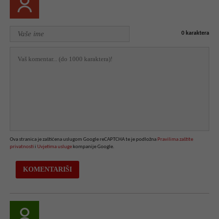
0
karaktera
Ova stranica je zaštićena uslugom Google reCAPTCHA te je podložna
Pravilima zaštite
privatnosti
i
Uvjetima usluge
kompanije Google.