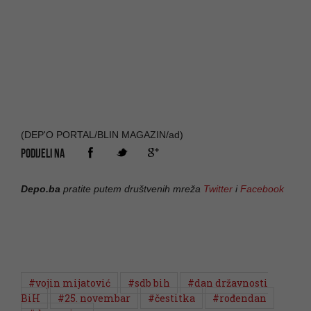
(DEP'O PORTAL/BLIN MAGAZIN/ad)
PODIJELI NA
Depo.ba
pratite putem društvenih mreža
Twitter
i
Facebook
#vojin mijatović
#sdb bih
#dan državnosti
BiH
#25. novembar
#čestitka
#rođendan