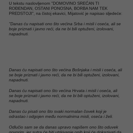
U tekstu naslovljenom "DOMOVINO SREĆAN TI
ROĐENDAN, OSTANI PONOSNA, BORBA NAM TEK
PREDSTOJI", na čistoj ekavici, Mijatović je napisao sljedeće:
"Danas ću napisati ono što većina Srba i misli i oseća, ali se
boje priznati i javno reći, da ne bi bili optuženi, izolovani,
napadnuti.
Danas ću napisati ono što većina Bošnjaka i misli i oseća, ali
se boje priznati i javno reći, da ne bi bili optuženi, izolovani,
napadnuti.
Danas ću napisati ono što većina Hrvata i misli i oseća, ali
se boje priznati i javno reći, da ne bi bili optuženi, izolovani,
napadnuti.
Danas ću pisati ono što svaki normalan čovek koji je
odrastao i odgojen među normalnima misli, oseća i želi.
Odlučio sam se da danas upravo napišem ono što oduvek
govorim, jer sutra će biti utrkivanje onih koji će dokazivati da