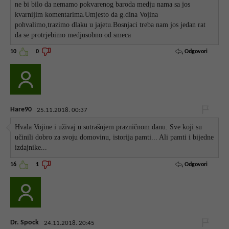
ne bi bilo da nemamo pokvarenog baroda medju nama sa jos
kvarnijim komentarima.Umjesto da g.dina Vojina
pohvalimo,trazimo dlaku u jajetu.Bosnjaci treba nam jos jedan rat
da se protrjebimo medjusobno od smeca
Odgovori
10
0
Hare90
25.11.2018. 00:37
Hvala Vojine i uživaj u sutrašnjem prazničnom danu. Sve koji su
učinili dobro za svoju domovinu, istorija pamti... Ali pamti i bijedne
izdajnike...
Odgovori
16
1
Dr. Spock
24.11.2018. 20:45