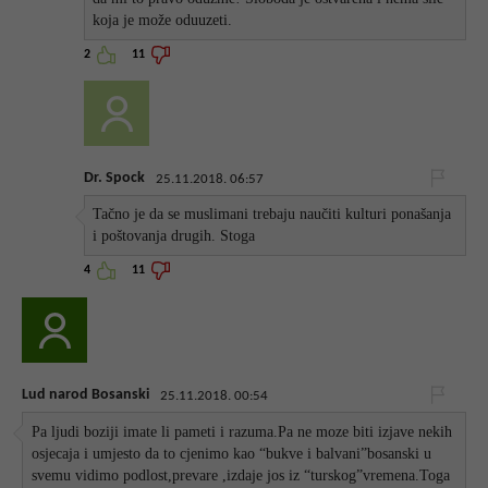
koja je može oduuzeti.
2
11
Dr. Spock
25.11.2018. 06:57
Tačno je da se muslimani trebaju naučiti kulturi ponašanja
i poštovanja drugih. Stoga
4
11
Lud narod Bosanski
25.11.2018. 00:54
Pa ljudi boziji imate li pameti i razuma.Pa ne moze biti izjave nekih
osjecaja i umjesto da to cjenimo kao “bukve i balvani”bosanski u
svemu vidimo podlost,prevare ,izdaje jos iz “turskog”vremena.Toga