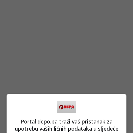
Portal depo.ba traži vaš pristanak za
upotrebu vaših ličnih podataka u sljedeće