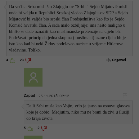
Da većina Srba misli što Zlajoglu-ov "Srbin" Sejdo Mijatović misli
onda bi valjda u Republici Srpskoj vladao Zlajoglu-ov SDP a Sejdo
Mijatović bi valjda bio srpski član Predsjedništva kao što je Sejdo
Komšić hrvatski član. A sada malo ozbiljnije: ima nešto maligno u
bh što se dade označiti kao muslimanske pretenzije na cijelu bh.
Podržavati princip da jedna skupina (muslimani) uzme cijelu bh je
isto kao kad bi neki Židov podržavao naciste u vrijeme Hitlerove
vladavine. Toliko.
Odgovori
4
23
Zapad
25.11.2018. 09:12
Da li Srbi misle kao Vojin, vrlo je jasno na osnovu glasova
koje je dobio. Medjutim, niko mu ne brani da zivi u iluziji
do kraja zivota.
5
2