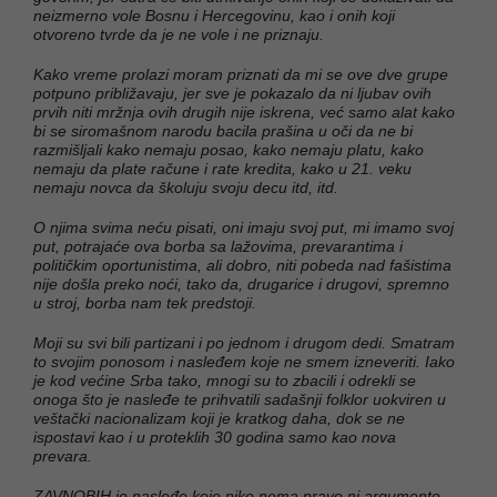
neizmerno vole Bosnu i Hercegovinu, kao i onih koji
otvoreno tvrde da je ne vole i ne priznaju.
Kako vreme prolazi moram priznati da mi se ove dve grupe
potpuno približavaju, jer sve je pokazalo da ni ljubav ovih
prvih niti mržnja ovih drugih nije iskrena, već samo alat kako
bi se siromašnom narodu bacila prašina u oči da ne bi
razmišljali kako nemaju posao, kako nemaju platu, kako
nemaju da plate račune i rate kredita, kako u 21. veku
nemaju novca da školuju svoju decu itd, itd.
O njima svima neću pisati, oni imaju svoj put, mi imamo svoj
put, potrajaće ova borba sa lažovima, prevarantima i
političkim oportunistima, ali dobro, niti pobeda nad fašistima
nije došla preko noći, tako da, drugarice i drugovi, spremno
u stroj, borba nam tek predstoji.
Moji su svi bili partizani i po jednom i drugom dedi. Smatram
to svojim ponosom i nasleđem koje ne smem izneveriti. Iako
je kod većine Srba tako, mnogi su to zbacili i odrekli se
onoga što je nasleđe te prihvatili sadašnji folklor uokviren u
veštački nacionalizam koji je kratkog daha, dok se ne
ispostavi kao i u proteklih 30 godina samo kao nova
prevara.
ZAVNOBIH je nasleđe koje niko nema pravo ni argumente