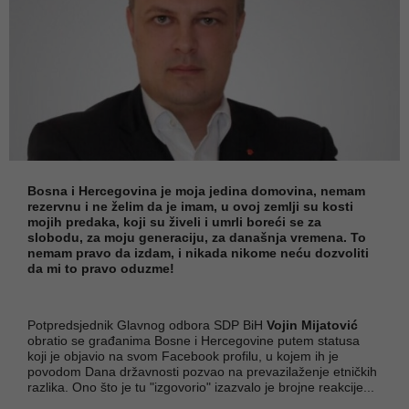
Bosna i Hercegovina je moja jedina domovina, nemam
rezervnu i ne želim da je imam, u ovoj zemlji su kosti
mojih predaka, koji su živeli i umrli boreći se za
slobodu, za moju generaciju, za današnja vremena. To
nemam pravo da izdam, i nikada nikome neću dozvoliti
da mi to pravo oduzme!
Potpredsjednik Glavnog odbora SDP BiH
Vojin Mijatović
obratio se građanima Bosne i Hercegovine putem statusa
koji je objavio na svom Facebook profilu, u kojem ih je
povodom Dana državnosti pozvao na prevazilaženje etničkih
razlika. Ono što je tu "izgovorio" izazvalo je brojne reakcije...