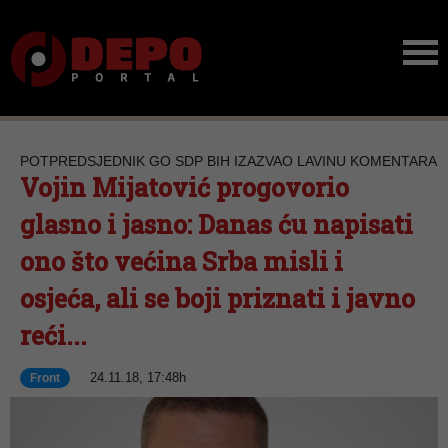
POTPREDSJEDNIK GO SDP BIH IZAZVAO LAVINU KOMENTARA
Vojin Mijatović progovorio
glasno i jasno: Danas ću napisati
ono što većina Srba misli i
osjeća, ali se boji priznati i javno
reći...
24.11.18, 17:48h
Front