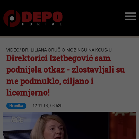
VIDEO/ DR. LILIANA ORUČ O MOBINGU NA KCUS-U
Direktorici Izetbegović sam
podnijela otkaz - zlostavljali su
me podmuklo, ciljano i
licemjerno!
12.11.18, 08:52h
Hronika