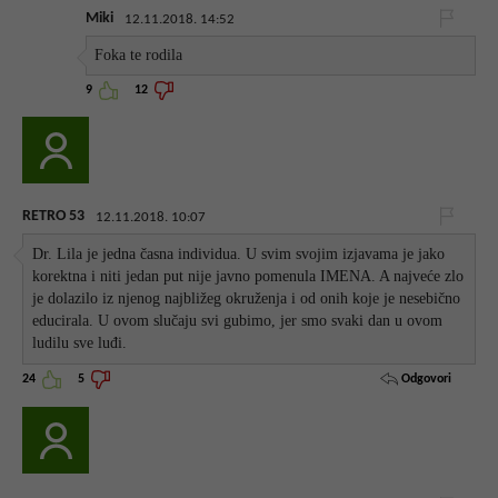
Miki
12.11.2018. 14:52
Foka te rodila
9
12
RETRO 53
12.11.2018. 10:07
Dr. Lila je jedna časna individua. U svim svojim izjavama je jako
korektna i niti jedan put nije javno pomenula IMENA. A najveće zlo
je dolazilo iz njenog najbližeg okruženja i od onih koje je nesebično
educirala. U ovom slučaju svi gubimo, jer smo svaki dan u ovom
ludilu sve luđi.
Odgovori
24
5