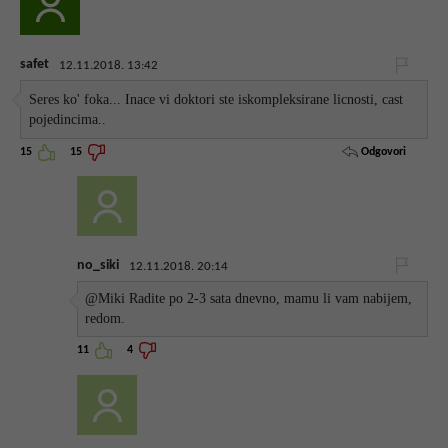
safet
12.11.2018. 13:42
Seres ko' foka... Inace vi doktori ste iskompleksirane licnosti, cast
pojedincima..
Odgovori
15
15
no_siki
12.11.2018. 20:14
@Miki Radite po 2-3 sata dnevno, mamu li vam nabijem,
redom.
11
4