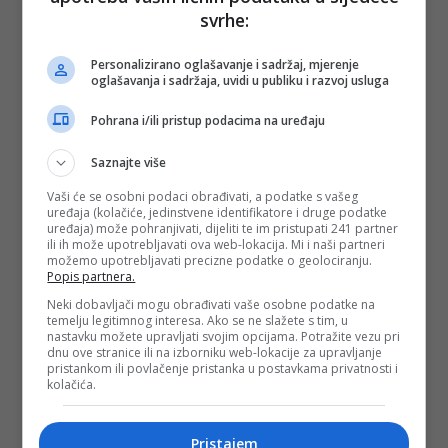
svrhe:
Personalizirano oglašavanje i sadržaj, mjerenje
oglašavanja i sadržaja, uvidi u publiku i razvoj usluga
Pohrana i/ili pristup podacima na uređaju
Saznajte više
Vaši će se osobni podaci obrađivati, a podatke s vašeg
uređaja (kolačiće, jedinstvene identifikatore i druge podatke
uređaja) može pohranjivati, dijeliti te im pristupati 241 partner
ili ih može upotrebljavati ova web-lokacija. Mi i naši partneri
možemo upotrebljavati precizne podatke o geolociranju.
Popis partnera.
Neki dobavljači mogu obrađivati vaše osobne podatke na
temelju legitimnog interesa. Ako se ne slažete s tim, u
nastavku možete upravljati svojim opcijama. Potražite vezu pri
dnu ove stranice ili na izborniku web-lokacije za upravljanje
pristankom ili povlačenje pristanka u postavkama privatnosti i
kolačića.
Pristajem