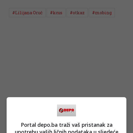
#Lilijana Oruč
#kcus
#otkaz
#mobing
Portal depo.ba traži vaš pristanak za
upotrebu vaših ličnih podataka u sljedeće