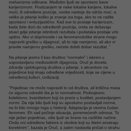
mehanizme odbrane. Međutim ljudi se spontano bave
karijerizmom. Postizanjem te neke lokalne karijere, lokalne
moći, ili određene pozicije, osobe nastoje da održe moć, a
veliko je pitanje koliko je znanje iza toga, ako to ne radite
spontano i entuzijastično. Kad sve to postaje karijerizam,
kada žele doći do određenih pozicija, onda se dešavaju
stvari gdje pitanje istinitosti rezultata i podataka postaje vrlo
upitno. Ako vi doprinosite i sa fenomenološke strane mogu
napraviti grešku u dijagnozi, ali to nije namjerno, ali ako vi
pravite namjernu grešku, nećete dobiti dobar rezultat. “
Na pitanje jesmo li kao društvo “normalni” i iskreni u
uspostavljanu međusobnih dijagnoza, Oruč je dovela
zdravlje cjelokupnog društva u pitanje, s akcentom na
pojedince koji imaju određene vrijednosti, koje se cijene u
određenoj kulturi, civilizaciji.
“Pojedinac ne može napraviti to od društva, ali kritična masa
će sigurno odrediti šta je to normalnost. Podsvjesno,
kolektivno, kvantitetom koji će preće u kvalitet, postavljanjem
normi. Da nije bilo ljudi koji su aposlutno postavljali norme,
ne bi bilo mnogo toga u historiji. Adaptacija je veoma čudan
fenomen. Eh sad počinje situacija, poremećenih odnosa. To
nije jedan pojedinac, više ljudi se brane na različite načine.
Onda oni određene faktore iz okoline koji su štetni smatraju
korektnim’’, kazala je Oruč, a zatim nastavila pričati o strahu: