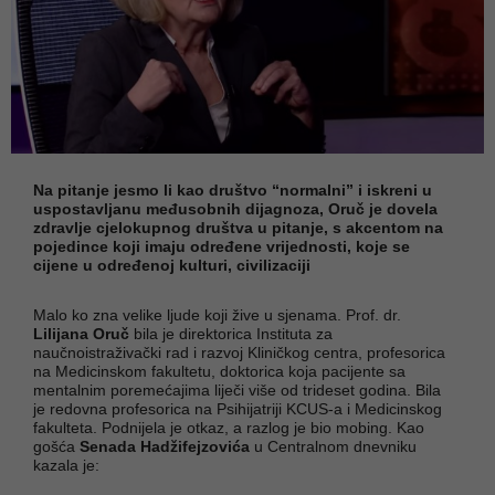
Na pitanje jesmo li kao društvo “normalni” i iskreni u
uspostavljanu međusobnih dijagnoza, Oruč je dovela
zdravlje cjelokupnog društva u pitanje, s akcentom na
pojedince koji imaju određene vrijednosti, koje se
cijene u određenoj kulturi, civilizaciji
Malo ko zna velike ljude koji žive u sjenama. Prof. dr.
Lilijana Oruč
bila je direktorica Instituta za
naučnoistraživački rad i razvoj Kliničkog centra, profesorica
na Medicinskom fakultetu, doktorica koja pacijente sa
mentalnim poremećajima liječi više od trideset godina. Bila
je redovna profesorica na Psihijatriji KCUS-a i Medicinskog
fakulteta. Podnijela je otkaz, a razlog je bio mobing. Kao
gošća
Senada Hadžifejzovića
u Centralnom dnevniku
kazala je: