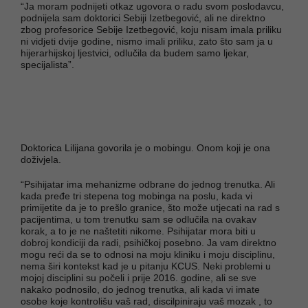
“Ja moram podnijeti otkaz ugovora o radu svom poslodavcu,
podnijela sam doktorici Sebiji Izetbegović, ali ne direktno
zbog profesorice Sebije Izetbegović, koju nisam imala priliku
ni vidjeti dvije godine, nismo imali priliku, zato što sam ja u
hijerarhijskoj ljestvici, odlučila da budem samo ljekar,
specijalista”.
Doktorica Lilijana govorila je o mobingu. Onom koji je ona
doživjela.
“Psihijatar ima mehanizme odbrane do jednog trenutka. Ali
kada pređe tri stepena tog mobinga na poslu, kada vi
primijetite da je to prešlo granice, što može utjecati na rad s
pacijentima, u tom trenutku sam se odlučila na ovakav
korak, a to je ne naštetiti nikome. Psihijatar mora biti u
dobroj kondiciji da radi, psihičkoj posebno. Ja vam direktno
mogu reći da se to odnosi na moju kliniku i moju disciplinu,
nema širi kontekst kad je u pitanju KCUS. Neki problemi u
mojoj disciplini su počeli i prije 2016. godine, ali se sve
nakako podnosilo, do jednog trenutka, ali kada vi imate
osobe koje kontrolišu vaš rad, discilpiniraju vaš mozak , to