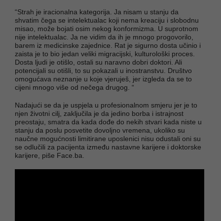
“Strah je iracionalna kategorija. Ja nisam u stanju da
shvatim čega se intelektualac koji nema kreaciju i slobodnu
misao, može bojati osim nekog konformizma. U suprotnom
nije intelektualac. Ja ne vidim da ih je mnogo progovorilo,
barem iz medicinske zajednice. Rat je sigurno dosta učinio i
zaista je to bio jedan veliki migracijski, kulturološki proces.
Dosta ljudi je otišlo, ostali su naravno dobri doktori. Ali
potencijali su otišli, to su pokazali u inostranstvu. Društvo
omogućava neznanje u koje vjeruješ, jer izgleda da se to
cijeni mnogo više od nečega drugog. “
Nadajući se da je uspjela u profesionalnom smjeru jer je to
njen životni cilj, zaključila je da jedino borba i istrajnost
preostaju, smatra da kada dođe do nekih stvari kada niste u
stanju da poslu posvetite dovoljno vremena, ukoliko su
naučne mogućnosti limitirane uposlenici nisu odustali oni su
se odlučili za pacijenta između nastavne karijere i doktorske
karijere, piše Face.ba.