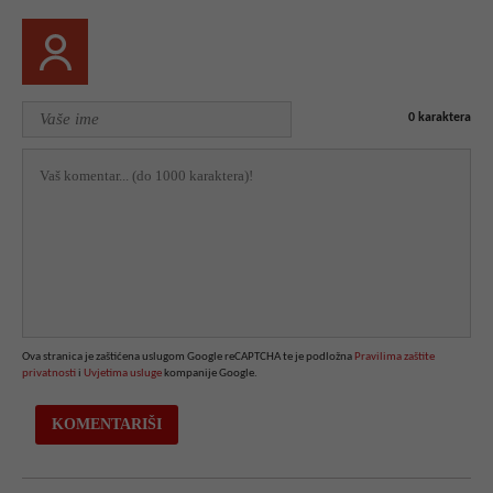
0
karaktera
Ova stranica je zaštićena uslugom Google reCAPTCHA te je podložna
Pravilima zaštite
privatnosti
i
Uvjetima usluge
kompanije Google.