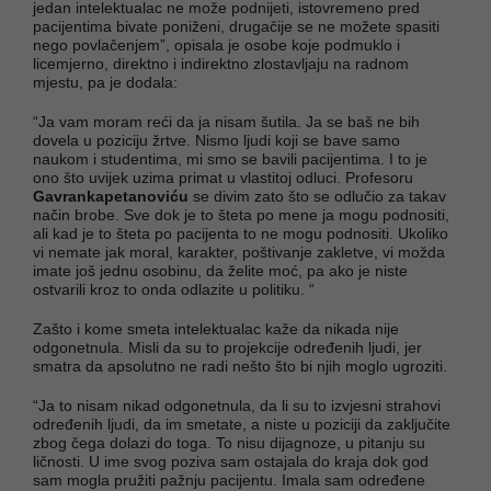
jedan intelektualac ne može podnijeti, istovremeno pred
pacijentima bivate poniženi, drugačije se ne možete spasiti
nego povlačenjem”, opisala je osobe koje podmuklo i
licemjerno, direktno i indirektno zlostavljaju na radnom
mjestu, pa je dodala:
“Ja vam moram reći da ja nisam šutila. Ja se baš ne bih
dovela u poziciju žrtve. Nismo ljudi koji se bave samo
naukom i studentima, mi smo se bavili pacijentima. I to je
ono što uvijek uzima primat u vlastitoj odluci. Profesoru
Gavrankapetanoviću
se divim zato što se odlučio za takav
način brobe. Sve dok je to šteta po mene ja mogu podnositi,
ali kad je to šteta po pacijenta to ne mogu podnositi. Ukoliko
vi nemate jak moral, karakter, poštivanje zakletve, vi možda
imate još jednu osobinu, da želite moć, pa ako je niste
ostvarili kroz to onda odlazite u politiku. “
Zašto i kome smeta intelektualac kaže da nikada nije
odgonetnula. Misli da su to projekcije određenih ljudi, jer
smatra da apsolutno ne radi nešto što bi njih moglo ugroziti.
“Ja to nisam nikad odgonetnula, da li su to izvjesni strahovi
određenih ljudi, da im smetate, a niste u poziciji da zaključite
zbog čega dolazi do toga. To nisu dijagnoze, u pitanju su
ličnosti. U ime svog poziva sam ostajala do kraja dok god
sam mogla pružiti pažnju pacijentu. Imala sam određene