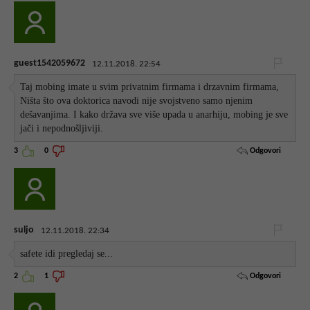
guest1542059672
12.11.2018. 22:54
Taj mobing imate u svim privatnim firmama i drzavnim firmama,
Ništa što ova doktorica navodi nije svojstveno samo njenim
dešavanjima. I kako država sve više upada u anarhiju, mobing je sve
jači i nepodnošljiviji.
Odgovori
3
0
suljo
12.11.2018. 22:34
safete idi pregledaj se...
Odgovori
2
1