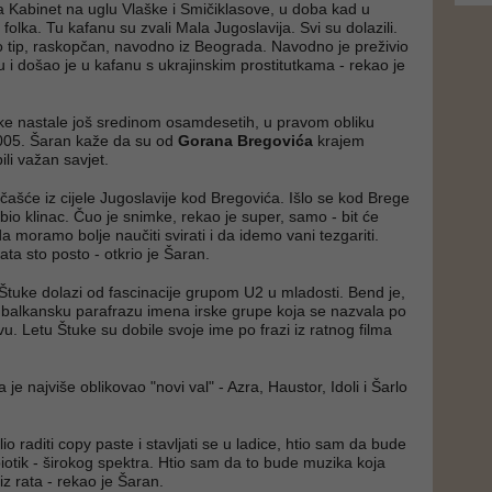
a Kabinet na uglu Vlaške i Smičiklasove, u doba kad u
 folka. Tu kafanu su zvali Mala Jugoslavija. Svi su dolazili.
 tip, raskopčan, navodno iz Beograda. Navodno je preživio
 i došao je u kafanu s ukrajinskim prostitutkama - rekao je
ke nastale još sredinom osamdesetih, u pravom obliku
2005. Šaran kaže da su od
Gorana Bregovića
krajem
li važan savjet.
čašće iz cijele Jugoslavije kod Bregovića. Išlo se kod Brege
bio klinac. Čuo je snimke, rekao je super, samo - bit će
da moramo bolje naučiti svirati i da idemo vani tezgariti.
rata sto posto - otkrio je Šaran.
tuke dolazi od fascinacije grupom U2 u mladosti. Bend je,
 balkansku parafrazu imena irske grupe koja se nazvala po
u. Letu Štuke su dobile svoje ime po frazi iz ratnog filma
je najviše oblikovao "novi val" - Azra, Haustor, Idoli i Šarlo
io raditi copy paste i stavljati se u ladice, htio sam da bude
iotik - širokog spektra. Htio sam da to bude muzika koja
ne iz rata - rekao je Šaran.