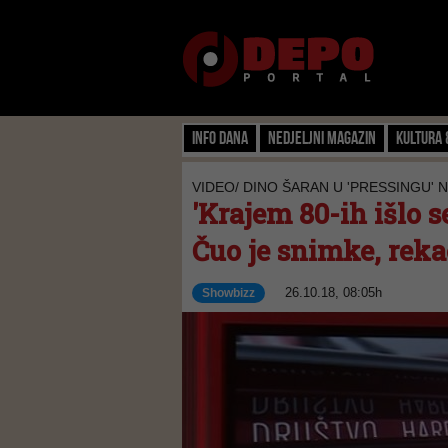
Info dana
Nedjeljni magazin
Kultura 
VIDEO/ DINO ŠARAN U 'PRESSINGU' N
'Krajem 80-ih išlo s
Čuo je snimke, rekao
26.10.18, 08:05h
Showbizz