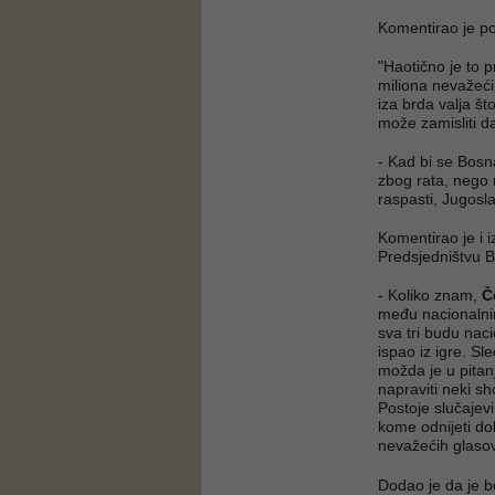
Komentirao je pol
"Haotično je to p
miliona nevažeći
iza brda valja š
može zamisliti d
- Kad bi se Bosna
zbog rata, nego 
raspasti, Jugosla
Komentirao je i 
Predsjedništvu B
- Koliko znam,
Č
među nacionalnim
sva tri budu naci
ispao iz igre. Sl
možda je u pitan
napraviti neki sh
Postoje slučajev
kome odnijeti do
nevažećih glasov
Dodao je da je 