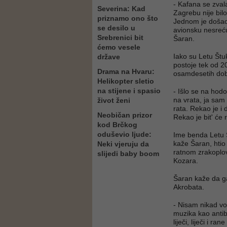
- Kafana se zval
Severina: Kad
Zagrebu nije bilo
priznamo ono što
Jednom je došao
se desilo u
avionsku nesreću
Srebrenici bit
Šaran.
ćemo vesele
Iako su Letu Štu
države
postoje tek od 
Drama na Hvaru:
osamdesetih dobi
Helikopter sletio
na stijene i spasio
- Išlo se na hodo
na vrata, ja sam 
život ženi
rata. Rekao je i 
Neobičan prizor
Rekao je bit' će 
kod Brčkog
oduševio ljude:
Ime benda Letu Š
kaže Šaran, htio
Neki vjeruju da
ratnom zrakoplov
slijedi baby boom
Kozara.
Šaran kaže da ga 
Akrobata.
- Nisam nikad vol
muzika kao antib
liječi, liječi i ra