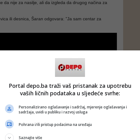
e da nije za nasilje, ali da izgleda da drugog načina za
ljevica ili desnica, Šaran odgovara: "Ja sam centar za
Portal depo.ba traži vaš pristanak za upotrebu
vaših ličnih podataka u sljedeće svrhe:
Personalizirano oglašavanje i sadržaj, mjerenje oglašavanja i
sadržaja, uvidi u publiku i razvoj usluga
Pohrana i/ili pristup podacima na uređaju
Saznajte više