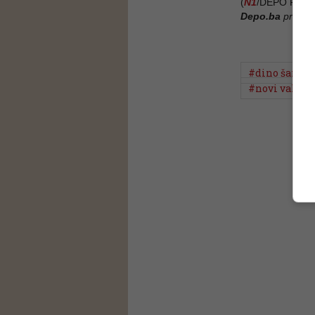
(
N1
/DEPO PORT
Depo.ba
pratite
#dino šaran
#novi val