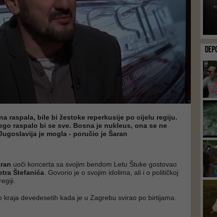
DEP
a raspala, bile bi žestoke reperkusije po cijelu regiju.
ego raspalo bi se sve. Bosna je nukleus, ona se ne
Jugoslavija je mogla - poručio je Šaran
aran
uoči koncerta sa svojim bendom Letu Štuke gostovao
etra Štefanića
. Govorio je o svojim idolima, ali i o političkoj
regiji.
io kraja devedesetih kada je u Zagrebu svirao po birtijama.