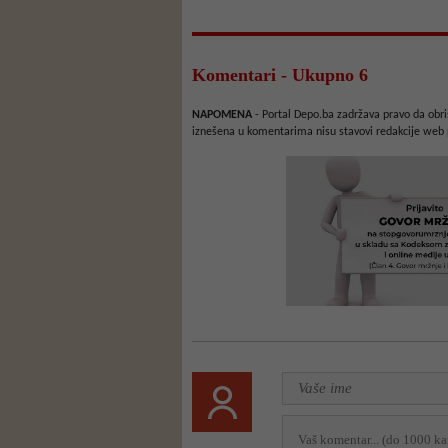
Komentari - Ukupno 6
NAPOMENA
- Portal Depo.ba zadržava pravo da obriš
iznešena u komentarima nisu stavovi redakcije web 