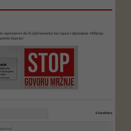
e neprimjereni dio ili cijeli komentar bez najave i objašnjenja. Mišljenja
portala Depo.ba!
0
karaktera