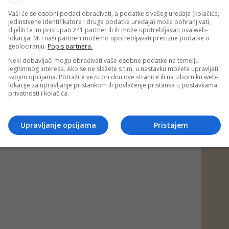
AL/BLIN MAGAZIN/ad)
 putem društvenih mreža
Twitter
i
Facebook
Vaši će se osobni podaci obrađivati, a podatke s vašeg uređaja (kolačiće,
jedinstvene identifikatore i druge podatke uređaja) može pohranjivati,
dijeliti te im pristupati 241 partner ili ih može upotrebljavati ova web-
lokacija. Mi i naši partneri možemo upotrebljavati precizne podatke o
geolociranju.
Popis partnera.
#letu štuke
#Goran Bregović
#muzika
Neki dobavljači mogu obrađivati vaše osobne podatke na temelju
legitimnog interesa. Ako se ne slažete s tim, u nastavku možete upravljati
svojim opcijama. Potražite vezu pri dnu ove stranice ili na izborniku web-
lokacije za upravljanje pristankom ili povlačenje pristanka u postavkama
privatnosti i kolačića.
Upravljanje opcijama
Pristajem