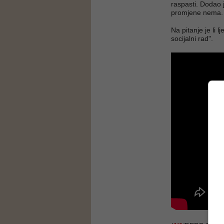
raspasti. Dodao j
promjene nema.
Na pitanje je li 
socijalni rad".