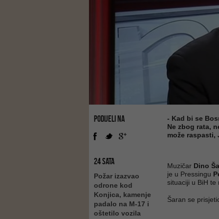
PODIJELI NA
- Kad bi se Bosn
Ne zbog rata, n
može raspasti, 
24 SATA
Muzičar
Dino Š
je u Pressingu
P
Požar izazvao
situaciji u BiH te 
odrone kod
Konjica, kamenje
Šaran se prisjet
padalo na M-17 i
oštetilo vozila