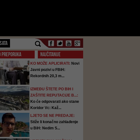
SATA
O PREPORUKA
NAJČITANIJE
KO MOŽE APLICIRATI:
Novi
Javni pozivi u FBiH:
Rekordnih 20,3 m...
IZMEĐU ŠTETE PO BIH I
ZAŠTITE REPUTACIJE B...:
Ko će odgovarati ako stane
Koridor Vc: Kaž...
LJETO SE NE PREDAJE:
Stiže li konačno zahlađenje
u BiH: Nedim S...