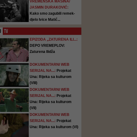
VREMENSKA MAŠINA/
JASMIN DURAKOVIĆ:
Kako smo zagubili remek-
djelo Ivice Matić...
O
TV
EPIZODA „ZATURENA ILI...:
DEPO VREMEPLOV:
Zaturena Ilidža
DOKUMENTARNI WEB
SERIJAL NA...:
Projekat
Una: Rijeka sa kulturom
(VIII)
DOKUMENTARNI WEB
SERIJAL NA...:
Projekat
Una: Rijeka sa kulturom
(VII)
DOKUMENTARNI WEB
SERIJAL NA...:
Projekat
Una: Rijeka sa kulturom (VI)