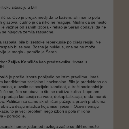
itičku situaciju u BiH.
rilično. Ovo je prejak medij da to kažem, ali imamo pola
h glasova, čudno je da niko ne reaguje. Mislim da se nešto
to je važnije od samih izbora - rekao je Šaran dodavši da ne
a se njegova zemlja raspadne.
 raspala, bile bi žestoke reperkusije po cijelu regiju. Ne
raspalo bi se sve. Bosna je nukleus, ona se ne može
vija je mogla - poručio je Šaran.
izbor
Željka Komšić
a kao predstavnika Hrvata u
iH.
ović
je prošle izbore pobijedio po istim pravilima. Imaš
 kandidatima socijalno i nacionalno. Bilo je predviđeno da
onalna, a uvalio se socijalni kandidat, a treći nacionalni je
eći će se, čim se obavi to što se radi iza kulisa. Lupetam,
ju prodaja koncesija na vodu, dokapitalizacija, onda moraš
ow. Političari su samo skretničari pažnje s pravih problema.
i ubistva dvaju mladića koja nisu riješeni. Očevi nemaju
kaze, to je veći problem nego izbori s pola miliona
a - poručio je.
bosanski humor jedan od razloga zašto se BiH ne može