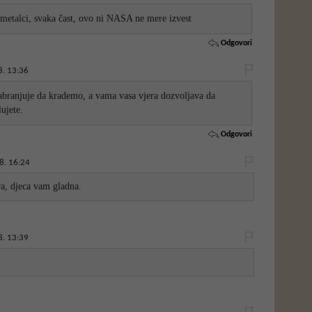
i metalci, svaka čast, ovo ni NASA ne mere izvest
Odgovori
. 13:36
abranjuje da krademo, a vama vasa vjera dozvoljava da
lujete.
Odgovori
8. 16:24
ra, djeca vam gladna.
. 13:39