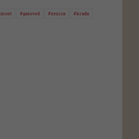
#most
#gasovod
#zenica
#krađa