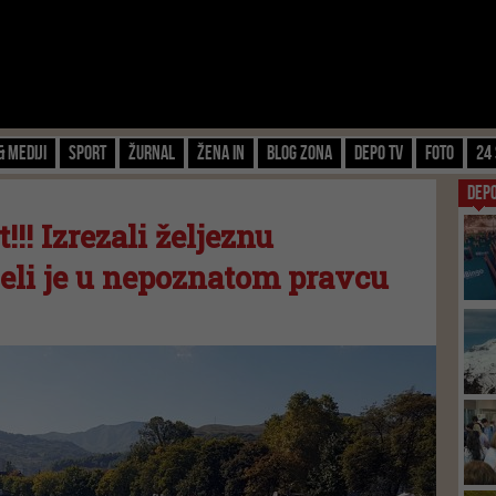
& Mediji
Sport
Žurnal
Žena IN
Blog zona
Depo TV
FOTO
24 
DEP
!!! Izrezali željeznu
jeli je u nepoznatom pravcu