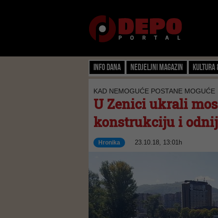
Info dana
Nedjeljni magazin
Kultura 
KAD NEMOGUĆE POSTANE MOGUĆE
U Zenici ukrali most
konstrukciju i odni
23.10.18, 13:01h
Hronika