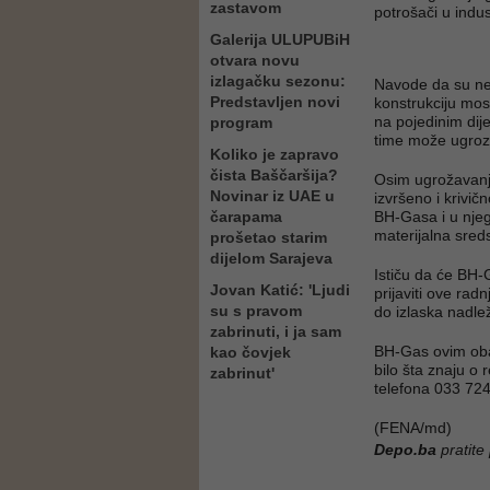
zastavom
potrošači u indus
Galerija ULUPUBiH
otvara novu
izlagačku sezonu:
Navode da su ne
Predstavljen novi
konstrukciju most
na pojedinim dij
program
time može ugrozi
Koliko je zapravo
čista Baščaršija?
Osim ugrožavanja
Novinar iz UAE u
izvršeno i krivič
čarapama
BH-Gasa i u nje
materijalna sred
prošetao starim
dijelom Sarajeva
Ističu da će BH
Jovan Katić: 'Ljudi
prijaviti ove rad
su s pravom
do izlaska nadlež
zabrinuti, i ja sam
BH-Gas ovim obav
kao čovjek
bilo šta znaju o
zabrinut'
telefona 033 72
(FENA/md)
Depo.ba
pratite