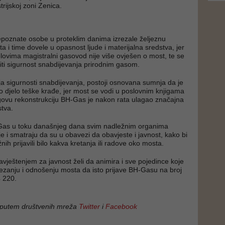
trijskoj zoni Zenica.
poznate osobe u proteklim danima izrezale željeznu
a i time dovele u opasnost ljude i materijalna sredstva, jer
elovima magistralni gasovod nije više ovješen o most, te se
ti sigurnost snabdijevanja prirodnim gasom.
 sigurnosti snabdijevanja, postoji osnovana sumnja da je
no djelo teške krađe, jer most se vodi u poslovnim knjigama
govu rekonstrukciju BH-Gas je nakon rata ulagao značajna
stva.
-Gas u toku današnjeg dana svim nadležnim organima
nje i smatraju da su u obavezi da obavjeste i javnost, kako bi
nih prijavili bilo kakva kretanja ili radove oko mosta.
ještenjem za javnost želi da animira i sve pojedince koje
 rezanju i odnošenju mosta da isto prijave BH-Gasu na broj
4 220.
 putem društvenih mreža
Twitter
i
Facebook