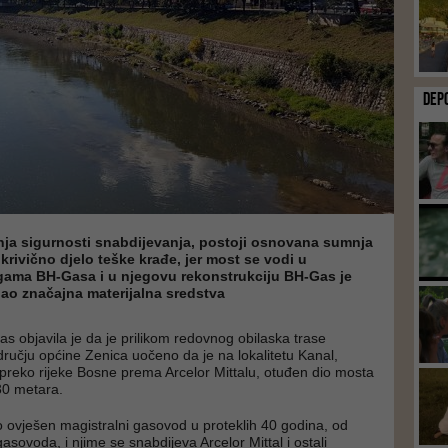
DEP
ja sigurnosti snabdijevanja, postoji osnovana sumnja
 krivično djelo teške krađe, jer most se vodi u
gama BH-Gasa i u njegovu rekonstrukciju BH-Gas je
ao značajna materijalna sredstva
 objavila je da je prilikom redovnog obilaska trase
učju općine Zenica uočeno da je na lokalitetu Kanal,
z preko rijeke Bosne prema Arcelor Mittalu, otuđen dio mosta
 30 metara.
io ovješen magistralni gasovod u proteklih 40 godina, od
sovoda, i njime se snabdijeva Arcelor Mittal i ostali