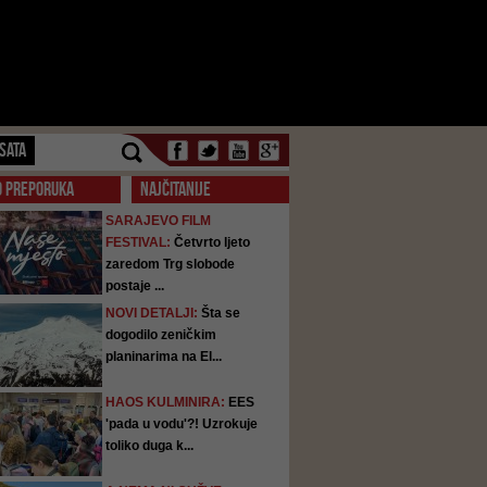
SATA
O PREPORUKA
NAJČITANIJE
SARAJEVO FILM
FESTIVAL:
Četvrto ljeto
zaredom Trg slobode
postaje ...
NOVI DETALJI:
Šta se
dogodilo zeničkim
planinarima na El...
HAOS KULMINIRA:
EES
'pada u vodu'?! Uzrokuje
toliko duga k...