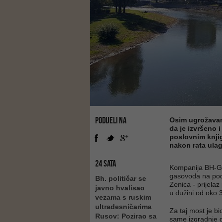
PODIJELI NA
Osim ugrožavan
da je izvršeno i
poslovnim knji
nakon rata ulag
24 SATA
Kompanija BH-Gas
gasovoda na podr
Bh. političar se
Zenica - prijela
javno hvalisao
u dužini od oko
vezama s ruskim
ultradesničarima
Za taj most je b
Rusov: Pozirao sa
same izgradnje ga