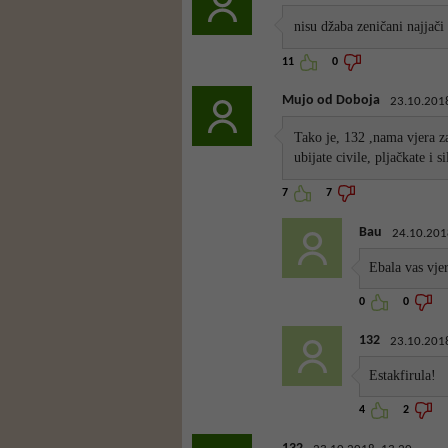
nisu džaba zeničani najjač
11
0
Mujo od Doboja
23.10.2018
Tako je, 132 ,nama vjera z
ubijate civile, pljačkate i si
7
7
Bau
24.10.201
Ebala vas vje
0
0
132
23.10.2018
Estakfirula!
4
2