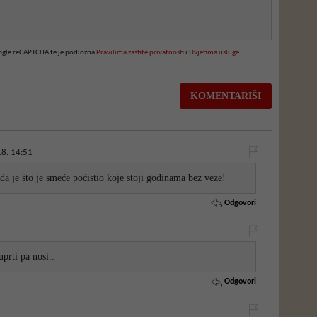
oogle reCAPTCHA te je podložna
Pravilima zaštite privatnosti
i
Uvjetima usluge
8. 14:51
a je što je smeće poćistio koje stoji godinama bez veze!
Odgovori
uprti pa nosi..
Odgovori