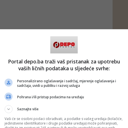
Portal depo.ba traži vaš pristanak za upotrebu
vaših ličnih podataka u sljedeće svrhe:
Personalizirano oglašavanje i sadržaj, mjerenje oglašavanja i
sadržaja, uvidi u publiku i razvoj usluga
Pohrana i/ili pristup podacima na uređaju
Saznajte više
Vaši će se osobni podaci obrađivati, a podatke s vašeg uređaja (kolačiće,
jedinstvene identifikatore i druge podatke uređaja) može pohranjivati,
dijeliti te im pristupati 241 partner ili ih može upotrebljavati ova web-