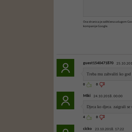
Ova stranica je zaštićena uslugom G
kompanije Google.
guest1540471870
25.10.201
Treba mu zahvaliti ko god d
0
0
Miki
24.10.2018. 00:00
Djeca ko djeca. zaigrali se 
4
0
cicko
23.10.2018. 17:22