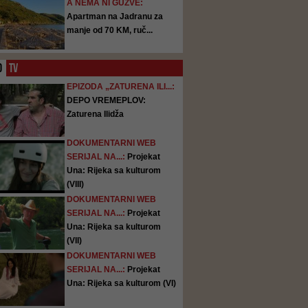
A NEMA NI GUŽVE:
Apartman na Jadranu za
manje od 70 KM, ruč...
O
TV
EPIZODA „ZATURENA ILI...:
DEPO VREMEPLOV:
Zaturena Ilidža
DOKUMENTARNI WEB
SERIJAL NA...:
Projekat
Una: Rijeka sa kulturom
(VIII)
DOKUMENTARNI WEB
SERIJAL NA...:
Projekat
Una: Rijeka sa kulturom
(VII)
DOKUMENTARNI WEB
SERIJAL NA...:
Projekat
Una: Rijeka sa kulturom (VI)