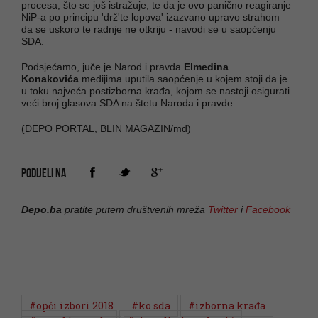
procesa, što se još istražuje, te da je ovo panično reagiranje
NiP-a po principu 'drž'te lopova' izazvano upravo strahom
da se uskoro te radnje ne otkriju - navodi se u saopćenju
SDA.
Podsjećamo, juče je Narod i pravda
Elmedina
Konakovića
medijima uputila saopćenje u kojem stoji da je
u toku najveća postizborna krađa, kojom se nastoji osigurati
veći broj glasova SDA na štetu Naroda i pravde.
(DEPO PORTAL, BLIN MAGAZIN/md)
PODIJELI NA
Depo.ba
pratite putem društvenih mreža
Twitter
i
Facebook
#opći izbori 2018
#ko sda
#izborna krađa