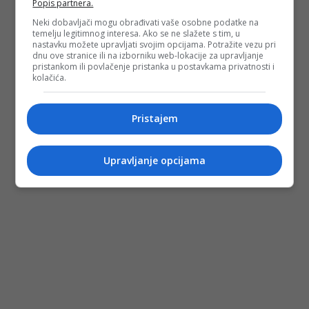
Popis partnera.
Neki dobavljači mogu obrađivati vaše osobne podatke na
temelju legitimnog interesa. Ako se ne slažete s tim, u
nastavku možete upravljati svojim opcijama. Potražite vezu pri
dnu ove stranice ili na izborniku web-lokacije za upravljanje
pristankom ili povlačenje pristanka u postavkama privatnosti i
kolačića.
Pristajem
Upravljanje opcijama