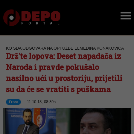
KO SDA ODGOVARA NA OPTUŽBE ELMEDINA KONAKOVIĆA
Drž'te lopova: Deset napadača iz
Naroda i pravde pokušalo
nasilno ući u prostoriju, prijetili
su da će se vratiti s puškama
11.10.18, 08:39h
Front