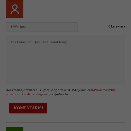
0
karaktera
Ova stranica je zaštićena uslugom Google reCAPTCHA te je podložna
Pravilima zaštite
privatnosti
i
Uvjetima usluge
kompanije Google.