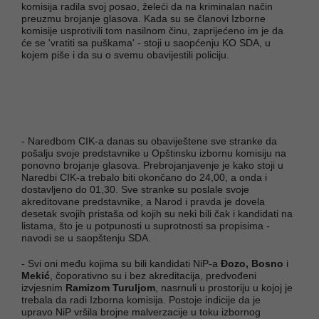
komisija radila svoj posao, želeći da na kriminalan način
preuzmu brojanje glasova. Kada su se članovi Izborne
komisije usprotivili tom nasilnom činu, zaprijećeno im je da
će se 'vratiti sa puškama' - stoji u saopćenju KO SDA, u
kojem piše i da su o svemu obavijestili policiju.
- Naredbom CIK-a danas su obaviještene sve stranke da
pošalju svoje predstavnike u Opštinsku izbornu komisiju na
ponovno brojanje glasova. Prebrojanjavenje je kako stoji u
Naredbi CIK-a trebalo biti okončano do 24,00, a onda i
dostavljeno do 01,30. Sve stranke su poslale svoje
akreditovane predstavnike, a Narod i pravda je dovela
desetak svojih pristaša od kojih su neki bili čak i kandidati na
listama, što je u potpunosti u suprotnosti sa propisima -
navodi se u saopštenju SDA.
- Svi oni među kojima su bili kandidati NiP-a
Đozo, Bosno
i
Mekić
, čoporativno su i bez akreditacija, predvođeni
izvjesnim
Ramizom Turuljom
, nasrnuli u prostoriju u kojoj je
trebala da radi Izborna komisija. Postoje indicije da je
upravo NiP vršila brojne malverzacije u toku izbornog