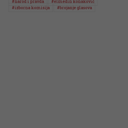
#narod i pravda
#elmedin konaković
#izborna komisija
#brojanje glasova