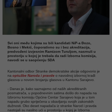
Svi oni među kojima su bili kandidati NiP-a Đozo,
Bosno i Mekić, čoporativno su i bez akreditacija,
predvođeni izvjesnim Ramizom Turuljom, nasrnuli u
prostoriju u kojoj je trebala da radi Izborna komisija,
navodi se u saopćenju SDA
Kantonalni odbor Stranke demokratske akcije odgovorio je
na
optužbe Naroda i pravde
o navodnoj izbornoj krađi
glasova u novom brojanju glasova u Kantonu Sarajevo.
- Danas je, kako saznajemo od naših akreditiranih
posmatrača, u popodnevnim satima došlo do napada na
Izbrornu komisiju Općine Centar Sarajevo koja je u tom
napadu grubo spriječena u obavljanju svojih zakonskih
dužnosti. Oko deset napadača iz stranke Narod i pravda
nastojali su nasilno ući u prostoriju u kojoj je Izborna