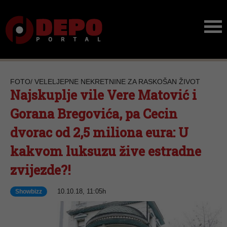
FOTO/ VELELJEPNE NEKRETNINE ZA RASKOŠAN ŽIVOT
Najskuplje vile Vere Matović i
Gorana Bregovića, pa Cecin
dvorac od 2,5 miliona eura: U
kakvom luksuzu žive estradne
zvijezde?!
10.10.18, 11:05h
Showbizz