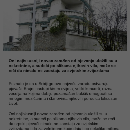
Oni najiskusniji novac zarađen od pjevanja uložili su u
nekretnine, a sudeći po slikama njihovih vila, može se
reći da nimalo ne zaostaju za svjetskim zvijezdama
Poznato je da u Srbiji gotovo najveću zaradu ostvaruju
pjevači. Brojni nastupi širom svijeta, veliki koncerti, razna
veselja na kojima dobiju pozamašan bakšiš omogućili su
mnogim muzičarima i članovima njihovih porodica luksuzan
život.
Oni najiskusniji novac zarađen od pjevanja uložili su u
nekretnine, a sudeći po slikama njihovih vila, može se reći
da srpski pjevači nimalo ne zaostaju za svjetskim
zvijezdama i da za veleljepne kuće daju i po nekoliko miliona