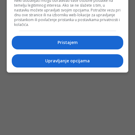
Neki dobavljači mogu obrađivati vaše osobne podatke na
temelju legitimnog interesa. Ako se ne slažete s tim, u
nastavku možete upravljati svojim opcijama. Potražite vezu pri
dnu ove stranice ili na izborniku web-lokacije za upravljanje
pristankom ili povlačenje pristanka u postavkama privatnosti i
kolačića.
Pristajem
Upravljanje opcijama