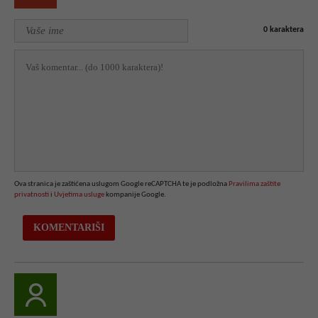
0
karaktera
Ova stranica je zaštićena uslugom Google reCAPTCHA te je podložna
Pravilima zaštite
privatnosti
i
Uvjetima usluge
kompanije Google.