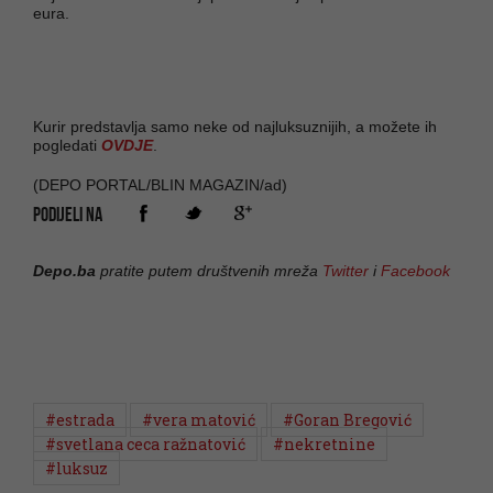
eura.
Kurir predstavlja samo neke od najluksuznijih, a možete ih
pogledati
OVDJE
.
(DEPO PORTAL/BLIN MAGAZIN/ad)
PODIJELI NA
Depo.ba
pratite putem društvenih mreža
Twitter
i
Facebook
#estrada
#vera matović
#Goran Bregović
#svetlana ceca ražnatović
#nekretnine
#luksuz