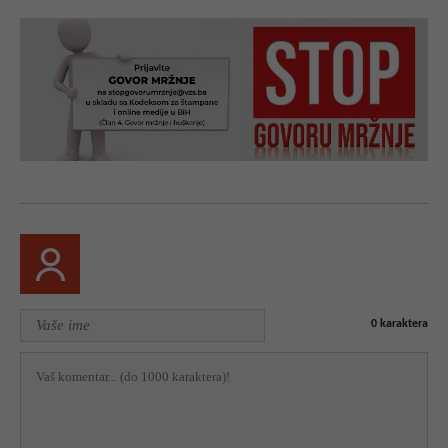
0
karaktera