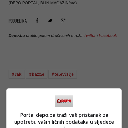
(DEPO PORTAL, BLIN MAGAZIN/md)
PODIJELI NA
Depo.ba
pratite putem društvenih mreža
Twitter
i
Facebook
#rak
#kazne
#televizije
Portal depo.ba traži vaš pristanak za
upotrebu vaših ličnih podataka u sljedeće