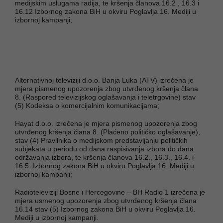
medijskim uslugama radija, te kršenja članova 16.2 , 16.3 i
16.12 Izbornog zakona BiH u okviru Poglavlja 16. Mediji u
izbornoj kampanji;
Alternativnoj televiziji d.o.o. Banja Luka (ATV) izrečena je
mjera pismenog upozorenja zbog utvrđenog kršenja člana
8. (Raspored televizijskog oglašavanja i teletrgovine) stav
(5) Kodeksa o komercijalnim komunikacijama;
Hayat d.o.o. izrečena je mjera pismenog upozorenja zbog
utvrđenog kršenja člana 8. (Plaćeno političko oglašavanje),
stav (4) Pravilnika o medijskom predstavljanju političkih
subjekata u periodu od dana raspisivanja izbora do dana
održavanja izbora, te kršenja članova 16.2., 16.3., 16.4. i
16.5. Izbornog zakona BiH u okviru Poglavlja 16. Mediji u
izbornoj kampanji;
Radioteleviziji Bosne i Hercegovine – BH Radio 1 izrečena je
mjera usmenog upozorenja zbog utvrđenog kršenja člana
16.14 stav (5) Izbornog zakona BiH u okviru Poglavlja 16.
Mediji u izbornoj kampanji.