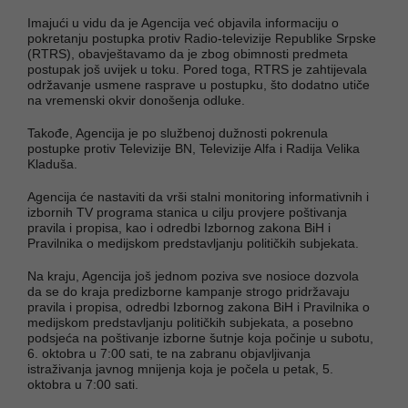
Imajući u vidu da je Agencija već objavila informaciju o
pokretanju postupka protiv Radio-televizije Republike Srpske
(RTRS), obavještavamo da je zbog obimnosti predmeta
postupak još uvijek u toku. Pored toga, RTRS je zahtijevala
održavanje usmene rasprave u postupku, što dodatno utiče
na vremenski okvir donošenja odluke.
Takođe, Agencija je po službenoj dužnosti pokrenula
postupke protiv Televizije BN, Televizije Alfa i Radija Velika
Kladuša.
Agencija će nastaviti da vrši stalni monitoring informativnih i
izbornih TV programa stanica u cilju provjere poštivanja
pravila i propisa, kao i odredbi Izbornog zakona BiH i
Pravilnika o medijskom predstavljanju političkih subjekata.
Na kraju, Agencija još jednom poziva sve nosioce dozvola
da se do kraja predizborne kampanje strogo pridržavaju
pravila i propisa, odredbi Izbornog zakona BiH i Pravilnika o
medijskom predstavljanju političkih subjekata, a posebno
podsjeća na poštivanje izborne šutnje koja počinje u subotu,
6. oktobra u 7:00 sati, te na zabranu objavljivanja
istraživanja javnog mnijenja koja je počela u petak, 5.
oktobra u 7:00 sati.