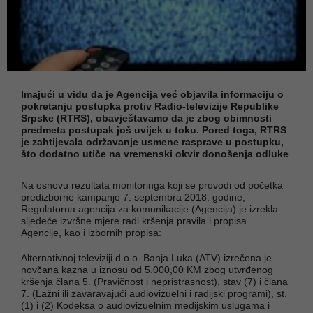
Imajući u vidu da je Agencija već objavila informaciju o
pokretanju postupka protiv Radio-televizije Republike
Srpske (RTRS), obavještavamo da je zbog obimnosti
predmeta postupak još uvijek u toku. Pored toga, RTRS
je zahtijevala održavanje usmene rasprave u postupku,
što dodatno utiče na vremenski okvir donošenja odluke
Na osnovu rezultata monitoringa koji se provodi od početka
predizborne kampanje 7. septembra 2018. godine,
Regulatorna agencija za komunikacije (Agencija) je izrekla
sljedeće izvršne mjere radi kršenja pravila i propisa
Agencije, kao i izbornih propisa:
Alternativnoj televiziji d.o.o. Banja Luka (ATV) izrečena je
novčana kazna u iznosu od 5.000,00 KM zbog utvrđenog
kršenja člana 5. (Pravičnost i nepristrasnost), stav (7) i člana
7. (Lažni ili zavaravajući audiovizuelni i radijski programi), st.
(1) i (2) Kodeksa o audiovizuelnim medijskim uslugama i