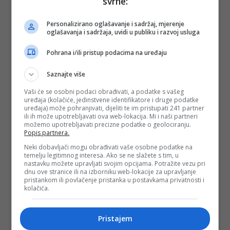
svrhe:
Personalizirano oglašavanje i sadržaj, mjerenje
oglašavanja i sadržaja, uvidi u publiku i razvoj usluga
Pohrana i/ili pristup podacima na uređaju
Saznajte više
Vaši će se osobni podaci obrađivati, a podatke s vašeg
uređaja (kolačiće, jedinstvene identifikatore i druge podatke
uređaja) može pohranjivati, dijeliti te im pristupati 241 partner
ili ih može upotrebljavati ova web-lokacija. Mi i naši partneri
možemo upotrebljavati precizne podatke o geolociranju.
Popis partnera.
Neki dobavljači mogu obrađivati vaše osobne podatke na
temelju legitimnog interesa. Ako se ne slažete s tim, u
nastavku možete upravljati svojim opcijama. Potražite vezu pri
dnu ove stranice ili na izborniku web-lokacije za upravljanje
pristankom ili povlačenje pristanka u postavkama privatnosti i
kolačića.
Pristajem