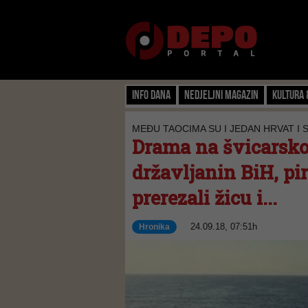
Info dana
Nedjeljni magazin
Kultura 
MEĐU TAOCIMA SU I JEDAN HRVAT I
Drama na švicarsko
državljanin BiH, pir
prerezali žicu i...
24.09.18, 07:51h
Hronika