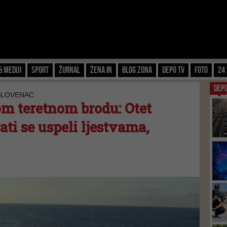
& Mediji
Sport
Žurnal
Žena IN
Blog zona
Depo TV
FOTO
24 
DEP
 SLOVENAC
m teretnom brodu: Otet
ati se uspeli ljestvama,