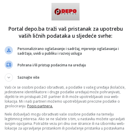
Portal depo.ba traži vaš pristanak za upotrebu
vaših ličnih podataka u sljedeće svrhe:
Personalizirano oglašavanje i sadržaj, mjerenje oglašavanja i
sadržaja, uvidi u publiku i razvoj usluga
Pohrana i/ili pristup podacima na uređaju
Saznajte više
Vaši će se osobni podaci obrađivati, a podatke s vašeg uređaja (kolačiće,
jedinstvene identifikatore i druge podatke uređaja) može pohranjivati,
dijeliti te im pristupati 241 partner ili ih može upotrebljavati ova web-
lokacija. Mi i naši partneri možemo upotrebljavati precizne podatke o
geolociranju.
Popis partnera.
Neki dobavljači mogu obrađivati vaše osobne podatke na temelju
legitimnog interesa. Ako se ne slažete s tim, u nastavku možete upravljati
svojim opcijama. Potražite vezu pri dnu ove stranice ili na izborniku web-
lokacije za upravljanje pristankom ili povlačenje pristanka u postavkama