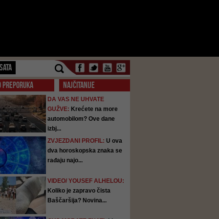
SATA
O PREPORUKA
NAJČITANIJE
DA VAS NE UHVATE
GUŽVE:
Krećete na more
automobilom? Ove dane
izbj...
ZVJEZDANI PROFIL:
U ova
dva horoskopska znaka se
rađaju najo...
VIDEO/ YOUSEF ALHELOU:
Koliko je zapravo čista
Baščaršija? Novina...