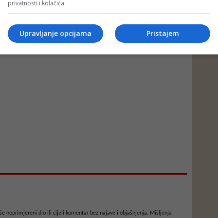
privatnosti i kolačića.
Upravljanje opcijama
Pristajem
e neprimjereni dio ili cijeli komentar bez najave i objašnjenja. Mišljenja