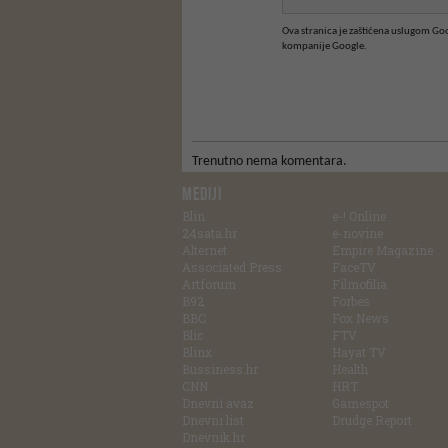
Ova stranica je zaštićena uslugom G
kompanije Google.
Trenutno nema komentara.
MEDIJI
Blin
e-! Online
24sata.hr
e-novine
Alternet
Empire Magazine
Associated Press
FaceTV
Artforum
Filmofilia
B92
Forbes
BBC
Fox News
Blic
FTV
Blinx
Hayat TV
Bussiness.hr
Health
CNN
HRT
Dnevni avaz
Gamespot
Dnevni list
Drudge Report
Dnevnik.hr