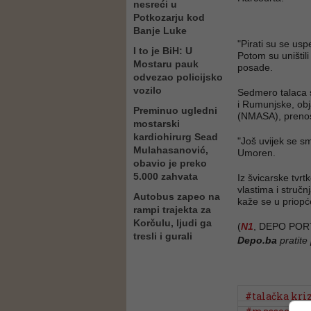
nesreći u
Potkozarju kod
Banje Luke
"Pirati su se usp
I to je BiH: U
Potom su uništil
Mostaru pauk
posade.
odvezao policijsko
vozilo
Sedmero talaca su
i Rumunjske, obj
Preminuo ugledni
(NMASA), preno
mostarski
kardiohirurg Sead
"Još uvijek se s
Mulahasanović,
Umoren.
obavio je preko
5.000 zahvata
Iz švicarske tvrtk
vlastima i stručn
Autobus zapeo na
kaže se u priopć
rampi trajekta za
Korčulu, ljudi ga
(
N1
, DEPO POR
tresli i gurali
Depo.ba
pratite
#talačka kri