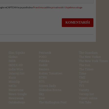
oogle reCAPTCHA te je podložna
Pravilima zaštite privatnosti
i
Uvjetima usluge
Glas Srpske
Pešćanik
The Guardian
Globus
POGO
The New Yorker
IMDb
Politika
The New York Times
INDEX.HR
Reddit
The Sun
Indie Wire
Reuters
The Times
Jutarnji list
Rotten Tomatoes
Time
Kurir
RTRS
TMZ
Miniclip
RTS
Tportal
net.hr
Screen Daily
TV1
Nezavisne
Slobodna Bosna
Variety
News Google
Sky
Večenji list
Newsweek
Svet
Vijesti online
Oslobođenje
The Huffington Post
You Tube