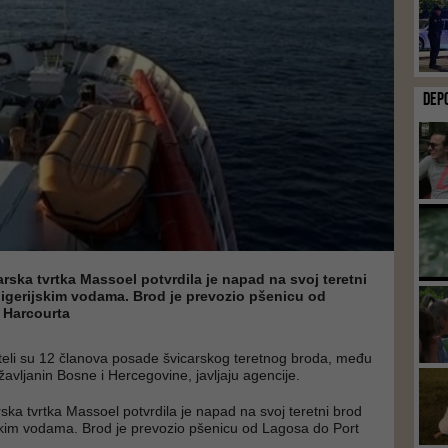
DEP
rska tvrtka Massoel potvrdila je napad na svoj teretni
nigerijskim vodama. Brod je prevozio pšenicu od
 Harcourta
i oteli su 12 članova posade švicarskog teretnog broda, među
žavljanin Bosne i Hercegovine, javljaju agencije.
ska tvrtka Massoel potvrdila je napad na svoj teretni brod
skim vodama. Brod je prevozio pšenicu od Lagosa do Port