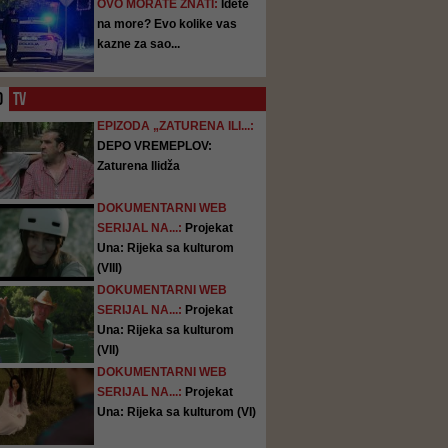
OVO MORATE ZNATI:
Idete
na more? Evo kolike vas
kazne za sao...
O
TV
EPIZODA „ZATURENA ILI...:
DEPO VREMEPLOV:
Zaturena Ilidža
DOKUMENTARNI WEB
SERIJAL NA...:
Projekat
Una: Rijeka sa kulturom
(VIII)
DOKUMENTARNI WEB
SERIJAL NA...:
Projekat
Una: Rijeka sa kulturom
(VII)
DOKUMENTARNI WEB
SERIJAL NA...:
Projekat
Una: Rijeka sa kulturom (VI)