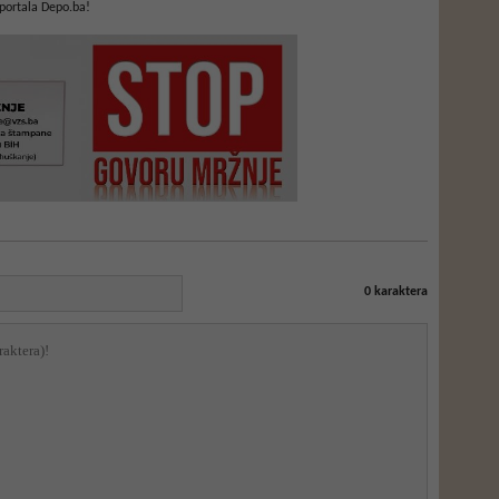
portala Depo.ba!
0
karaktera