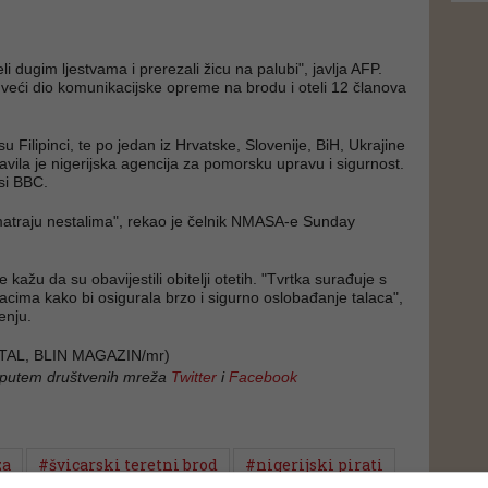
eli dugim ljestvama i prerezali žicu na palubi", javlja AFP.
i veći dio komunikacijske opreme na brodu i oteli 12 članova
 Filipinci, te po jedan iz Hrvatske, Slovenije, BiH, Ukrajine
avila je nigerijska agencija za pomorsku upravu i sigurnost.
si BBC.
matraju nestalima", rekao je čelnik NMASA-e Sunday
e kažu da su obavijestili obitelji otetih. "Tvrtka surađuje s
jacima kako bi osigurala brzo i sigurno oslobađanje talaca",
enju.
TAL, BLIN MAGAZIN/mr)
 putem društvenih mreža
Twitter
i
Facebook
za
#švicarski teretni brod
#nigerijski pirati