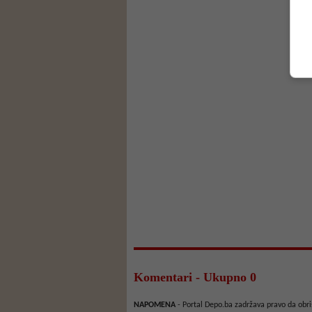
Komentari - Ukupno 0
NAPOMENA
- Portal Depo.ba zadržava pravo da obriš