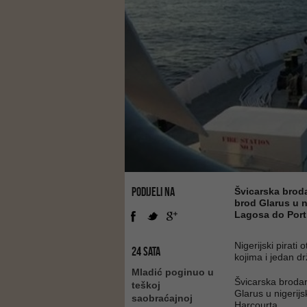
PODIJELI NA
Švicarska broda
brod Glarus u 
Lagosa do Port
Nigerijski pirat
24 SATA
kojima i jedan dr
Mladić poginuo u
Švicarska brodar
teškoj
Glarus u nigerij
saobraćajnoj
Harcourta.