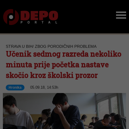
STRAVA U BIH/ ZBOG PORODIČNIH PROBLEMA
Učenik sedmog razreda nekoliko
minuta prije početka nastave
skočio kroz školski prozor
05.09.18, 14:53h
Hronika