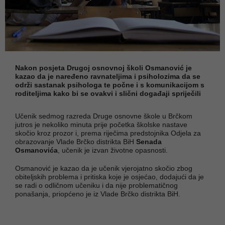
Nakon posjeta Drugoj osnovnoj školi Osmanović je
kazao da je naređeno ravnateljima i psiholozima da se
održi sastanak psihologa te počne i s komunikacijom s
roditeljima kako bi se ovakvi i slični događaji spriječili
Učenik sedmog razreda Druge osnovne škole u Brčkom
jutros je nekoliko minuta prije početka školske nastave
skočio kroz prozor i, prema riječima predstojnika Odjela za
obrazovanje Vlade Brčko distrikta BiH
Senada
Osmanovića
, učenik je izvan životne opasnosti.
Osmanović je kazao da je učenik vjerojatno skočio zbog
obiteljskih problema i pritiska koje je osjećao, dodajući da je
se radi o odličnom učeniku i da nije problematičnog
ponašanja, priopćeno je iz Vlade Brčko distrikta BiH.