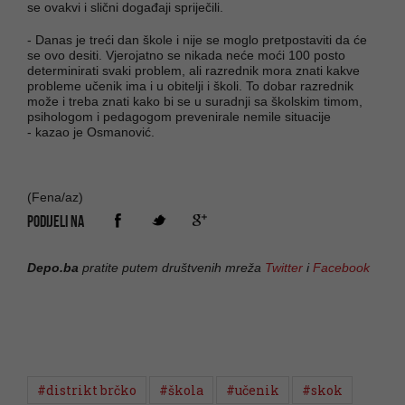
se ovakvi i slični događaji spriječili.
- Danas je treći dan škole i nije se moglo pretpostaviti da će
se ovo desiti. Vjerojatno se nikada neće moći 100 posto
determinirati svaki problem, ali razrednik mora znati kakve
probleme učenik ima i u obitelji i školi. To dobar razrednik
može i treba znati kako bi se u suradnji sa školskim timom,
psihologom i pedagogom prevenirale nemile situacije
- kazao je Osmanović.
(Fena/az)
PODIJELI NA
Depo.ba
pratite putem društvenih mreža
Twitter
i
Facebook
#distrikt brčko
#škola
#učenik
#skok