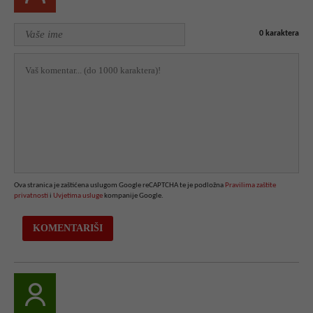
0
karaktera
Ova stranica je zaštićena uslugom Google reCAPTCHA te je podložna
Pravilima zaštite
privatnosti
i
Uvjetima usluge
kompanije Google.