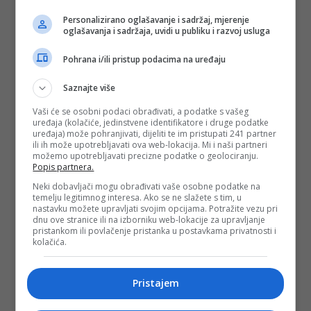
Personalizirano oglašavanje i sadržaj, mjerenje
oglašavanja i sadržaja, uvidi u publiku i razvoj usluga
Pohrana i/ili pristup podacima na uređaju
Saznajte više
Vaši će se osobni podaci obrađivati, a podatke s vašeg
uređaja (kolačiće, jedinstvene identifikatore i druge podatke
uređaja) može pohranjivati, dijeliti te im pristupati 241 partner
ili ih može upotrebljavati ova web-lokacija. Mi i naši partneri
možemo upotrebljavati precizne podatke o geolociranju.
Popis partnera.
Neki dobavljači mogu obrađivati vaše osobne podatke na
temelju legitimnog interesa. Ako se ne slažete s tim, u
nastavku možete upravljati svojim opcijama. Potražite vezu pri
dnu ove stranice ili na izborniku web-lokacije za upravljanje
pristankom ili povlačenje pristanka u postavkama privatnosti i
kolačića.
Pristajem