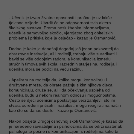
- Učenik je izvan životne opasnosti i prošao je uz lakše
tjelesne ozljede. Utvrdit će se odgovornost svih aktera
školskog sustava. Prema neslužbenim informacijama,
učenik je samovoljno skočio, vjerojatno zbog obiteljskih
problema i pritiska koje je osjećao - kazao je Osmanović.
Dodao je kako je današnji događaj još jedan pokazatelj da
obrazovne institucije, ali i roditelji, trebaju više surađivati i
baviti se više odgojnim radom, a komunikacija između
stručnih timova svih škola, razrednih starješina, roditelja i
učenika mora se podići na veću razinu.
- Apeliram na roditelje da, koliko mogu, kontroliraju i
društvene mreže, da obrate pažnju s kim njihova djeca
komuniciraju, druže se, ali i da očekivanja uspjeha od
učenika budu u nekom realnom odnosu i mogućnostima.
Često se djeci učenicima postavljaju veći zahtjevi, što im
stvara određeni pritisak i, nažalost, mogu reagirati na način
kao što se danas desilo - kazao je Osmanović.
Nakon posjeta Drugoj osnovnoj školi Osmanović je kazao da
je naređeno ravnateljima i psiholozima da se održi sastanak
psihologa te počne i s komunikacijom s roditeljima kako bi