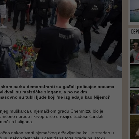
DEP
skom parku demonstranti su gađali policajce bocama
vikivali su rasističke slogane, a po nekim
asovno su tukli ljude koji 'ne izgledaju kao Nijemci'
šnjeg muškarca u njemačkom gradu Chemnitzu bio je
mćene nerede i krvoproliće u režiji ultradesničarskih
jemačkih huligana.
apočeo nakon smrti njemačkog državljanina koji je stradao u
nu nakon festivala u čast dana toga grada na istoku