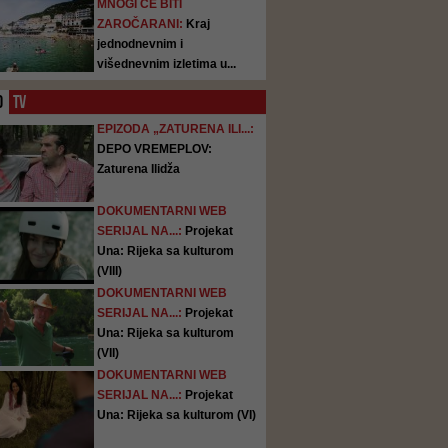
MNOGI ĆE BITI
ZAROČARANI:
Kraj
jednodnevnim i
višednevnim izletima u...
O
TV
EPIZODA „ZATURENA ILI...:
DEPO VREMEPLOV:
Zaturena Ilidža
DOKUMENTARNI WEB
SERIJAL NA...:
Projekat
Una: Rijeka sa kulturom
(VIII)
DOKUMENTARNI WEB
SERIJAL NA...:
Projekat
Una: Rijeka sa kulturom
(VII)
DOKUMENTARNI WEB
SERIJAL NA...:
Projekat
Una: Rijeka sa kulturom (VI)