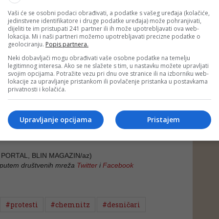
Vaši će se osobni podaci obrađivati, a podatke s vašeg uređaja (kolačiće,
jedinstvene identifikatore i druge podatke uređaja) može pohranjivati,
dijeliti te im pristupati 241 partner ili ih može upotrebljavati ova web-
lokacija. Mi i naši partneri možemo upotrebljavati precizne podatke o
geolociranju.
Popis partnera.
 nije u stanju zaštititi vlastite građane tada narod mora
zaštiti samog sebe. Vrlo jednostavno! Ubojiti migrantski val je
Neki dobavljači mogu obrađivati vaše osobne podatke na temelju
u i dužnost svakog građanina je spriječiti ga. Taj
legitimnog interesa. Ako se ne slažete s tim, u nastavku možete upravljati
že zahvatiti vašeg oca, sina, brata... - napisao je na
svojim opcijama. Potražite vezu pri dnu ove stranice ili na izborniku web-
ntarac iz AfD-a
Markus Frohnmaier
.
lokacije za upravljanje pristankom ili povlačenje pristanka u postavkama
privatnosti i kolačića.
ačanjima iz obližnjih gradova uspjela vratiti mir u Chemnitz,
staje nepoznat motiv ubistva 35-godišnjeg Nijemca u parku.
 da je policija u nedjelju privela tri osobe - jednog Nijemca,
Upravljanje opcijama
Pristajem
skog porijekla i jednog muškarca sirijskih korijena.
 PORTAL, BLIN MAGAZIN/az)
 putem društvenih mreža
Twitter
i
Facebook
#protesti
#chemnitz
#desničari