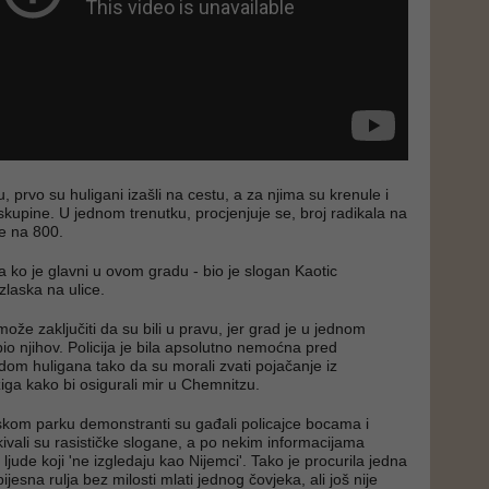
 prvo su huligani izašli na cestu, a za njima su krenule i
skupine. U jednom trenutku, procjenjuje se, broj radikala na
e na 800.
 ko je glavni u ovom gradu - bio je slogan Kaotic
zlaska na ulice.
ože zaključiti da su bili u pravu, jer grad je u jednom
bio njihov. Policija je bila apsolutno nemoćna pred
m huligana tako da su morali zvati pojačanje iz
iga kako bi osigurali mir u Chemnitzu.
kom parku demonstranti su gađali policajce bocama i
ivali su rasističke slogane, a po nekim informacijama
ljude koji 'ne izgledaju kao Nijemci'. Tako je procurila jedna
ijesna rulja bez milosti mlati jednog čovjeka, ali još nije