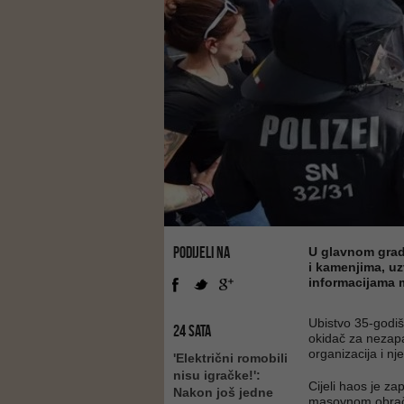
PODIJELI NA
U glavnom grad
i kamenjima, uz
informacijama m
Ubistvo 35-godi
24 SATA
okidač za nezapa
organizacija i n
'Električni romobili
nisu igračke!':
Cijeli haos je z
Nakon još jedne
masovnom obraču