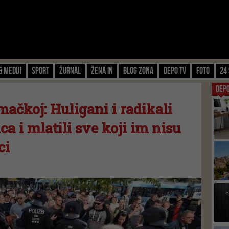
& Mediji
Sport
Žurnal
Žena IN
Blog zona
Depo TV
FOTO
24 
DEP
mačkoj: Huligani i radikali
lica i mlatili sve koji im nisu
ci