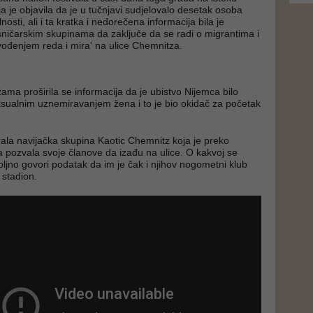
a je objavila da je u tučnjavi sudjelovalo desetak osoba
lnosti, ali i ta kratka i nedorečena informacija bila je
sničarskim skupinama da zaključe da se radi o migrantima i
vođenjem reda i mira' na ulice Chemnitza.
ma proširila se informacija da je ubistvo Nijemca bilo
sualnim uznemiravanjem žena i to je bio okidač za početak
rala navijačka skupina Kaotic Chemnitz koja je preko
 pozvala svoje članove da izađu na ulice. O kakvoj se
oljno govori podatak da im je čak i njihov nogometni klub
 stadion.