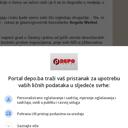
icije o čemu se tačno radi i je li se to dogodilo u nedjelju u
aju i tuku ljude samo zato što izgledaju drugačije... Ne, to
i - rekao je glasnogovornik kancelarke
Angele Merkel
,
 najveći grad u Saskoj i jedna od jačih utvrda desničarskih
žestoko protive migracijama, prije svih AfD-a (Alternativa
š rigidnije Pegide.
Portal depo.ba traži vaš pristanak za upotrebu
vaših ličnih podataka u sljedeće svrhe:
Personalizirano oglašavanje i sadržaj, mjerenje oglašavanja i
sadržaja, uvidi u publiku i razvoj usluga
Pohrana i/ili pristup podacima na uređaju
Saznajte više