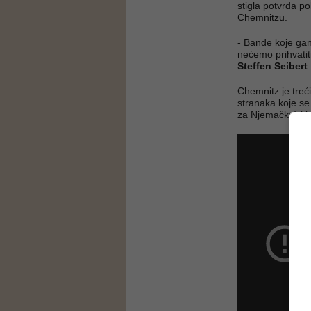
stigla potvrda pol
Chemnitzu.
- Bande koje ganj
nećemo prihvatit
Steffen Seibert
.
Chemnitz je treći
stranaka koje se 
za Njemačku) i jo