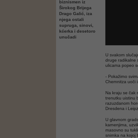
biznismen iz
Širokog Brijega
Drago Galić, iza
njega ostali
supruga, sinovi,
kćerka i desetoro
unučadi
U svakom slučaju,
druge radikalne 
ulicama popeo s
- Pokažimo svima
Chemnitza uoči i
Na kraju se čak m
trenutku uistinu 
razuzdanom hordo
Dresdena i Leipz
U glavnom grads
kamenjima, uzvik
masovno su tukli 
snimka na kojoj b