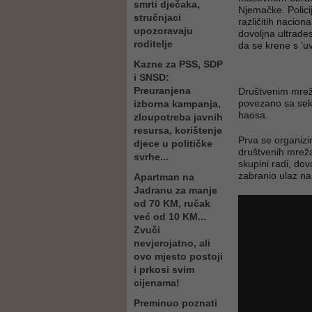
smrti dječaka,
Njemačke. Policij
stručnjaci
različitih naciona
upozoravaju
dovoljna ultrade
roditelje
da se krene s 'u
Kazne za PSS, SDP
i SNSD:
Preuranjena
Društvenim mreža
povezano sa sek
izborna kampanja,
haosa.
zloupotreba javnih
resursa, korištenje
Prva se organizi
djece u političke
društvenih mreža
svrhe...
skupini radi, dov
zabranio ulaz na
Apartman na
Jadranu za manje
od 70 KM, ručak
već od 10 KM...
Zvuči
nevjerojatno, ali
ovo mjesto postoji
i prkosi svim
cijenama!
Preminuo poznati