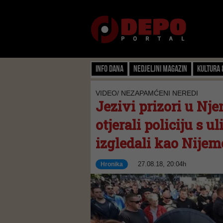
Info dana
Nedjeljni magazin
Kultura 
VIDEO/ NEZAPAMĆENI NEREDI
Jezivi prizori u Nje
otjerali policiju s u
izgledali kao Nijem
27.08.18, 20:04h
Hronika