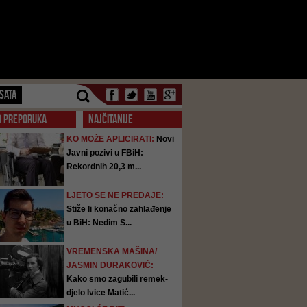
SATA
O PREPORUKA
NAJČITANIJE
KO MOŽE APLICIRATI:
Novi
Javni pozivi u FBiH:
Rekordnih 20,3 m...
LJETO SE NE PREDAJE:
Stiže li konačno zahlađenje
u BiH: Nedim S...
VREMENSKA MAŠINA/
JASMIN DURAKOVIĆ:
Kako smo zagubili remek-
djelo Ivice Matić...