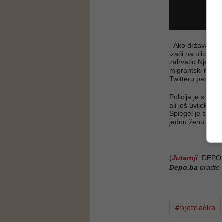
- Ako država više
izaći na ulicu i 
zahvatio Njemačk
migrantski nož mo
Twitteru parlame
Policija je s poj
ali još uvijek o
Spiegel je saznao
jednu ženu bugar
(
Jutarnji
, DEPO
Depo.ba
pratite
#njemačka