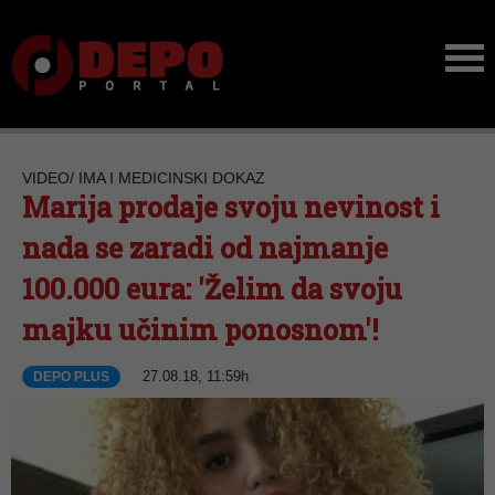
VIDEO/ IMA I MEDICINSKI DOKAZ
Marija prodaje svoju nevinost i
nada se zaradi od najmanje
100.000 eura: 'Želim da svoju
majku učinim ponosnom'!
27.08.18, 11:59h
DEPO PLUS