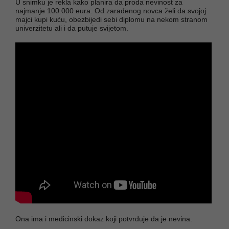
U snimku je rekla kako planira da proda nevinost za
najmanje 100.000 eura. Od zarađenog novca želi da svojoj
majci kupi kuću, obezbijedi sebi diplomu na nekom stranom
univerzitetu ali i da putuje svijetom.
Ona ima i medicinski dokaz koji potvrđuje da je nevina.