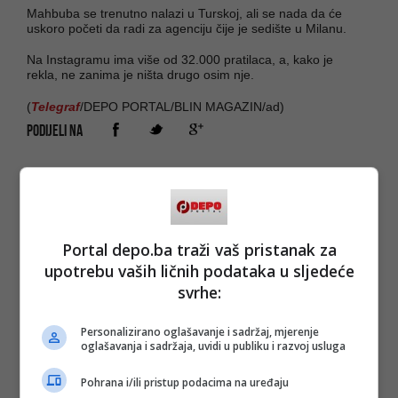
Mahbuba se trenutno nalazi u Turskoj, ali se nada da će
uskoro početi da radi za agenciju čije je sedište u Milanu.
Na Instagramu ima više od 32.000 pratilaca, a, kako je
rekla, ne zanima je ništa drugo osim nje.
(
Telegraf
/DEPO PORTAL/BLIN MAGAZIN/ad)
PODIJELI NA
Depo.ba
pratite putem društvenih mreža
Twitter
i
Facebook
Portal depo.ba traži vaš pristanak za
#nevinost
#djevica
#prodaja
upotrebu vaših ličnih podataka u sljedeće
#manekenka
svrhe:
Personalizirano oglašavanje i sadržaj, mjerenje
oglašavanja i sadržaja, uvidi u publiku i razvoj usluga
Pohrana i/ili pristup podacima na uređaju