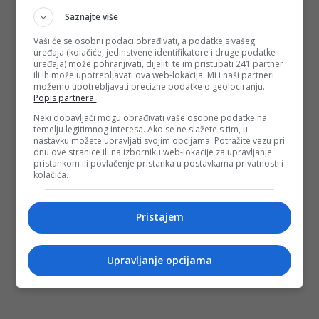
Saznajte više
Vaši će se osobni podaci obrađivati, a podatke s vašeg
uređaja (kolačiće, jedinstvene identifikatore i druge podatke
uređaja) može pohranjivati, dijeliti te im pristupati 241 partner
ili ih može upotrebljavati ova web-lokacija. Mi i naši partneri
možemo upotrebljavati precizne podatke o geolociranju.
Popis partnera.
Neki dobavljači mogu obrađivati vaše osobne podatke na
temelju legitimnog interesa. Ako se ne slažete s tim, u
nastavku možete upravljati svojim opcijama. Potražite vezu pri
dnu ove stranice ili na izborniku web-lokacije za upravljanje
pristankom ili povlačenje pristanka u postavkama privatnosti i
kolačića.
Pristajem
Upravljanje opcijama