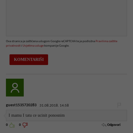
Ova stranica je zaštićena uslugom Google reCAPTCHA te je podložna
Pravilima zaštite
privatnosti
i
Uvjetima usluge
kompanije Google.
guest1535720283
31.08.2018. 14:58
I mamu I tatu ce ucinit ponosnim
Odgovori
0
0