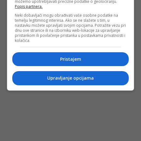
možemo upotrebljavati precizne podatke o geolociranju.
Popis partnera.
Neki dobavljači mogu obrađivati vaše osobne podatke na
temelju legitimnog interesa. Ako se ne slažete s tim, u
nastavku možete upravljati svojim opcijama. Potražite vezu pri
dnu ove stranice ili na izborniku web-lokacije za upravljanje
pristankom ili povlačenje pristanka u postavkama privatnosti i
kolačića.
Pristajem
Upravljanje opcijama