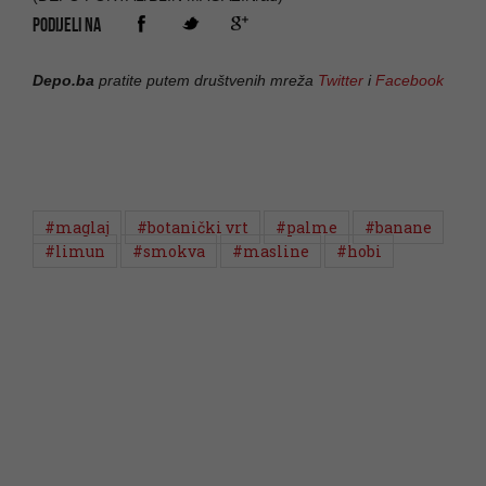
PODIJELI NA
Depo.ba
pratite putem društvenih mreža
Twitter
i
Facebook
#maglaj
#botanički vrt
#palme
#banane
#limun
#smokva
#masline
#hobi