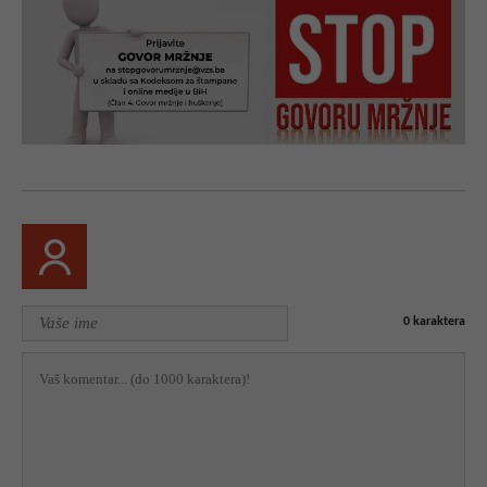
0
karaktera