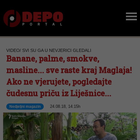
VIDEO/ SVI SU GA U NEVJERICI GLEDALI
Banane, palme, smokve,
masline... sve raste kraj Maglaja!
Ako ne vjerujete, pogledajte
čudesnu priču iz Liješnice...
24.08.18, 14:15h
Nedjeljni magazin