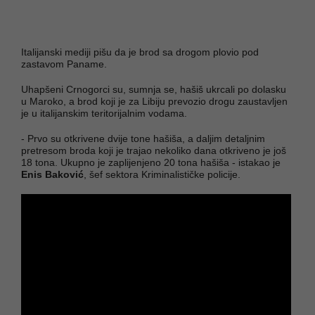
Italijanski mediji pišu da je brod sa drogom plovio pod
zastavom Paname.
Uhapšeni Crnogorci su, sumnja se, hašiš ukrcali po dolasku
u Maroko, a brod koji je za Libiju prevozio drogu zaustavljen
je u italijanskim teritorijalnim vodama.
- Prvo su otkrivene dvije tone hašiša, a daljim detaljnim
pretresom broda koji je trajao nekoliko dana otkriveno je još
18 tona. Ukupno je zaplijenjeno 20 tona hašiša - istakao je
Enis Baković
, šef sektora Kriminalističke policije.