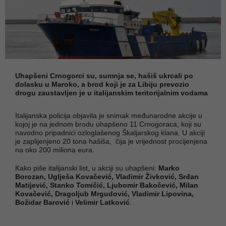
Uhapšeni Crnogorci su, sumnja se, hašiš ukrcali po
dolasku u Maroko, a brod koji je za Libiju prevozio
drogu zaustavljen je u italijanskim teritorijalnim vodama
Italijanska policija objavila je snimak međunarodne akcije u
kojoj je na jednom brodu uhapšeno 11 Crnogoraca, koji su
navodno pripadnici ozloglašenog Škaljarskog klana. U akciji
je zaplijenjeno 20 tona hašiša, čija je vrijednost procijenjena
na oko 200 miliona eura.
Kako piše italijanski list, u akciji su uhapšeni:
Marko
Borozan, Uglješa Kovačević, Vladimir Živković, Srđan
Matijević, Stanko Tomičić, Ljubomir Bakočević, Milan
Kovačević, Dragoljub Mrgudović, Vladimir Lipovina,
Božidar Barović
i
Velimir Latković
.