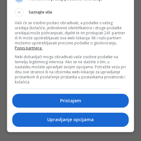
Saznajte više
Vaši će se osobni podaci obrađivati, a podatke s vašeg
uređaja (kolačiće, jedinstvene identifikatore i druge podatke
uređaja) može pohranjivati, dijeliti te im pristupati 241 partner
ili ih može upotrebljavati ova web-lokacija. Mi i naši partneri
možemo upotrebljavati precizne podatke o geolociranju.
Popis partnera.
Neki dobavljači mogu obrađivati vaše osobne podatke na
temelju legitimnog interesa. Ako se ne slažete s tim, u
nastavku možete upravljati svojim opcijama. Potražite vezu pri
dnu ove stranice ili na izborniku web-lokacije za upravljanje
pristankom ili povlačenje pristanka u postavkama privatnosti i
kolačića.
Pristajem
Upravljanje opcijama