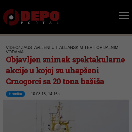
VIDEO/ ZAUSTAVLJENI U ITALIJANSKIM TERITORIJALNIM
VODAMA
Objavljen snimak spektakularne
akcije u kojoj su uhapšeni
Crnogorci sa 20 tona hašiša
10.08.18, 14:16h
Hronika