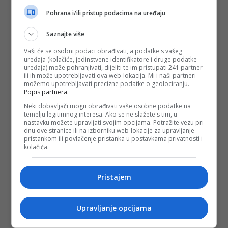
#dragan čović
#unitarizam
#građansko
Pohrana i/ili pristup podacima na uređaju
#kolektivno
#hrvati u bih
#pelješki most
Saznajte više
Vaši će se osobni podaci obrađivati, a podatke s vašeg
uređaja (kolačiće, jedinstvene identifikatore i druge podatke
uređaja) može pohranjivati, dijeliti te im pristupati 241 partner
ili ih može upotrebljavati ova web-lokacija. Mi i naši partneri
možemo upotrebljavati precizne podatke o geolociranju.
Popis partnera.
Neki dobavljači mogu obrađivati vaše osobne podatke na
temelju legitimnog interesa. Ako se ne slažete s tim, u
nastavku možete upravljati svojim opcijama. Potražite vezu pri
dnu ove stranice ili na izborniku web-lokacije za upravljanje
pristankom ili povlačenje pristanka u postavkama privatnosti i
kolačića.
Pristajem
Upravljanje opcijama