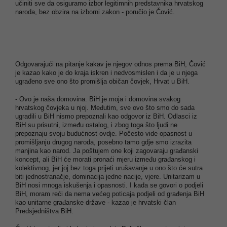
učiniti sve da osiguramo izbor legitimnih predstavnika hrvatskog
naroda, bez obzira na izborni zakon - poručio je Čović.
Odgovarajući na pitanje kakav je njegov odnos prema BiH, Čović
je kazao kako je do kraja iskren i nedvosmislen i da je u njega
ugrađeno sve ono što promišlja običan čovjek, Hrvat u BiH.
- Ovo je naša domovina. BiH je moja i domovina svakog
hrvatskog čovjeka u njoj. Međutim, sve ovo što smo do sada
ugradili u BiH nismo prepoznali kao odgovor iz BiH. Odlasci iz
BiH su prisutni, između ostalog, i zbog toga što ljudi ne
prepoznaju svoju budućnost ovdje. Počesto vide opasnost u
promišljanju drugog naroda, posebno tamo gdje smo izrazita
manjina kao narod. Ja poštujem one koji zagovaraju građanski
koncept, ali BiH će morati pronaći mjeru između građanskog i
kolektivnog, jer joj bez toga prijeti urušavanje u ono što će sutra
biti jednostranačje, dominacija jedne nacije, vjere. Unitarizam u
BiH nosi mnoga iskušenja i opasnosti. I kada se govori o podjeli
BiH, moram reći da nema većeg poticaja podjeli od građenja BiH
kao unitarne građanske države - kazao je hrvatski član
Predsjedništva BiH.