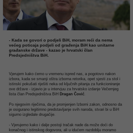
- Kada se govori o podjeli BiH, moram reći da nema
većeg poticaja podjeli od građenja BiH kao unitarne
građanske države - kazao je hrvatski član
Predsjedništva BiH.
Vjerujem kako ćemo u vremenu ispred nas, a pogotovo nakon
izbora, kada se smanji oštra izborna retorika, opet sjesti za stol i
istinski pokušati riješiti neka od ključnih pitanja za funkcioniranje
ove države - izjavio je u intervjuu za hrvatsko izdanje Večernjeg
lista član Predsjedništva BiH
Dragan Čović
.
Po njegovim riječima, da je promjenjen Izborni zakon, odnosno da
je osigurano legitimno predstavljanje svih naroda, stvari bi u BiH
sigurno izgledale drugačije.
- Vjerujemo kako i dalje postoji tračak nade da može doći do
konačnog i istinskog dogovora, ali u idućem razdoblju moramo