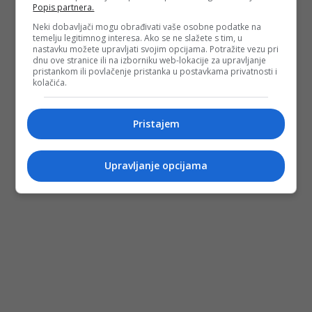
Popis partnera.
Neki dobavljači mogu obrađivati vaše osobne podatke na
temelju legitimnog interesa. Ako se ne slažete s tim, u
nastavku možete upravljati svojim opcijama. Potražite vezu pri
dnu ove stranice ili na izborniku web-lokacije za upravljanje
pristankom ili povlačenje pristanka u postavkama privatnosti i
kolačića.
Pristajem
Upravljanje opcijama