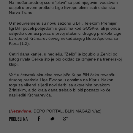
Na međunarodnoj sceni "plavi" su pod njegovim vodstvom
uspjeli u prvom pretkolu Lige Evrope eliminisati estonsku
Narva Trans.
U međuvremenu su novu sezonu u BH. Telekom Premijer
ligi BiH počeli pobjedom u gostima kod GOŠK-a, ali je onda
oslijedio domaći poraz u prvoj utakmici drugog pretkola Lige
Evrope od Krčmarevićevog nekadašnjeg kluba Apolona sa
Kipra (1:2).
Četiri dana kanije, u nedjelju, "Željo" je izgubio u Zenici od
ljutog rivala Čelika što je bio okidač za izmjene na trenerskoj
klupi.
Već u četvrtak aktuelne osvajače Kupa BiH čeka revanšu
drugog pretkola Lige Evrope u gostima na Kipru. Nakon
toga za vikend slijedi novi derbi sa aktuelnim prvakom
Zrinjskim, a do kraja dana trebalo bi biti poznato ko će
naslijediti Krčmarevića.
(
Nezavisne
, DEPO PORTAL, BLIN MAGAZIN/az)
PODIJELI NA