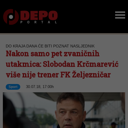
DO KRAJA DANA ĆE BITI POZNAT NASLJEDNIK
Nakon samo pet zvaničnih
utakmica: Slobodan Krčmarević
više nije trener FK Željezničar
30.07.18, 17:00h
Sport