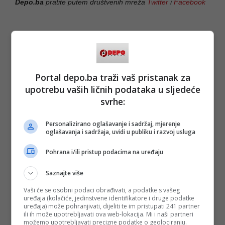
Depo.ba
pratite putem društvenih mreža
Twitter
i
Facebook
#željezničar
#slobodan krčmarević
Portal depo.ba traži vaš pristanak za
upotrebu vaših ličnih podataka u sljedeće
svrhe:
Personalizirano oglašavanje i sadržaj, mjerenje
oglašavanja i sadržaja, uvidi u publiku i razvoj usluga
Pohrana i/ili pristup podacima na uređaju
Saznajte više
Vaši će se osobni podaci obrađivati, a podatke s vašeg
uređaja (kolačiće, jedinstvene identifikatore i druge podatke
uređaja) može pohranjivati, dijeliti te im pristupati 241 partner
ili ih može upotrebljavati ova web-lokacija. Mi i naši partneri
možemo upotrebljavati precizne podatke o geolociranju.