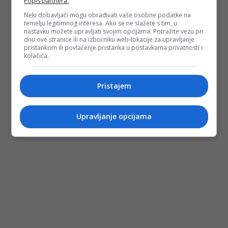
Popis partnera.
Neki dobavljači mogu obrađivati vaše osobne podatke na
temelju legitimnog interesa. Ako se ne slažete s tim, u
nastavku možete upravljati svojim opcijama. Potražite vezu pri
dnu ove stranice ili na izborniku web-lokacije za upravljanje
pristankom ili povlačenje pristanka u postavkama privatnosti i
kolačića.
Pristajem
Upravljanje opcijama