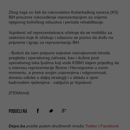
Zbog toga on želi da rukovodstvo Košarkaškog saveza (KS)
BiH preuzme rukovođenje reprezentacijom za vrijeme
njegovog bolničkog odsustva i perioda rehabilitacije.
Vujošević od reprezentativaca očekuje da se mobilišu za
utakmice koje ih očekuju i odazovu se pozivu da dođu na
pripreme i igraju za reprezentaciju BiH.
- Budući da sam potpuno svjestan neizvijesnosti ishoda
pregleda i operativnog zahvata, kao i dužine post
operativnog toka ljudima koji vode KSBiH dajem prijedlog da
u interesu reprezentacije Bosne i Hercegovine u ovom
momentu, a prema svojim uvjerenjima i odgovornosti,
donesu odluke o daljoj strategiji i u skladu s njom
kadrovskim rješenjima - zaključio je Vujošević.
(FENA/md)
PODIJELI NA
Depo.ba
pratite putem društvenih mreža
Twitter
i
Facebook