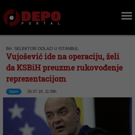
BH. SELEKTOR ODLAZI U ISTANBUL
Vujošević ide na operaciju, želi
da KSBiH preuzme rukovođenje
reprezentacijom
26.07.18, 11:09h
Sport