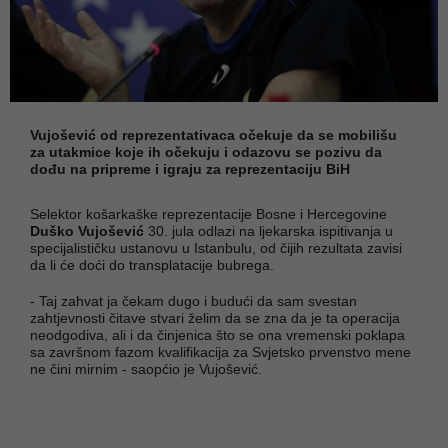
Vujošević od reprezentativaca očekuje da se mobilišu
za utakmice koje ih očekuju i odazovu se pozivu da
dođu na pripreme i igraju za reprezentaciju BiH
Selektor košarkaške reprezentacije Bosne i Hercegovine
Duško Vujošević
30. jula odlazi na ljekarska ispitivanja u
specijalističku ustanovu u Istanbulu, od čijih rezultata zavisi
da li će doći do transplatacije bubrega.
- Taj zahvat ja čekam dugo i budući da sam svestan
zahtjevnosti čitave stvari želim da se zna da je ta operacija
neodgodiva, ali i da činjenica što se ona vremenski poklapa
sa završnom fazom kvalifikacija za Svjetsko prvenstvo mene
ne čini mirnim - saopćio je Vujošević.