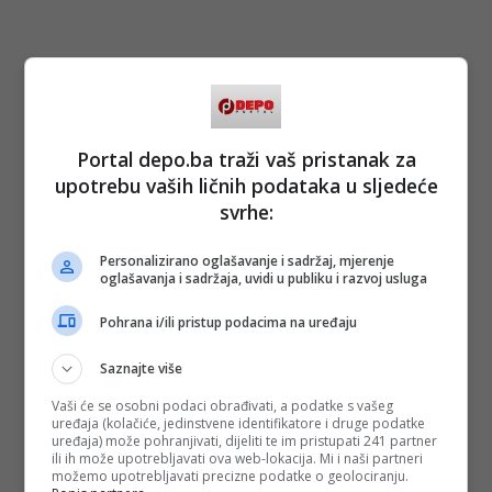
#Duško Vujošević
Portal depo.ba traži vaš pristanak za
upotrebu vaših ličnih podataka u sljedeće
svrhe:
Personalizirano oglašavanje i sadržaj, mjerenje
oglašavanja i sadržaja, uvidi u publiku i razvoj usluga
Pohrana i/ili pristup podacima na uređaju
Saznajte više
Vaši će se osobni podaci obrađivati, a podatke s vašeg
uređaja (kolačiće, jedinstvene identifikatore i druge podatke
uređaja) može pohranjivati, dijeliti te im pristupati 241 partner
ili ih može upotrebljavati ova web-lokacija. Mi i naši partneri
možemo upotrebljavati precizne podatke o geolociranju.