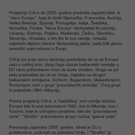
Projekcija CIA-e do 2020. godine predviđa zapadni blok, ili
"staru Evropu", koju bi činile Njemačka, Francuska, Austrija,
Velika Britanija, Španija, Portugalija, Italija, Švedska,
Norveška, Finska. "Nova Evropa" obuhvatala bi Letoniju,
Litvaniju, Estoniju, Poljsku, Mađarsku, Češku, Slovačku,
Sloveniju, Hrvatsku, s tim što bi ove zemlje, nekada
najvećim dijelom članice Varšavskog pakta, sada bile glavni
američki vojni oslonac u Evopi.
CIA je još prije skoro deceniju predviđala da će se Evropa
naći u velikoj krizi, zbog čega ulazak balkanskih zemalja u
EU neće jednostavno moći da bude izveden. Stoga se još
tada predviđalo da će se Srbija, zajedno sa drugim
balkanskim zemljama, Grčkom, Bugarskom, Makedonijom,
Rumunijom naći u grupi "pravoslavnih zemalja". Ovoj grupi
bi pripadale i BiH i Albanija.
Prema projekciji CIA-e, u "katoličkoj" zoni zemlje istočne
Evrope bile bi pod patronatom SAD, dok bi Albanija, kao i
Kosovo, koje je izdvojeno posebno, bile dio "pravoslavne
zone". "Stratfor" pravoslavnu grupu naziva "gasna unija".
Previranja započeta 2008. godine, otkad je EU u
problemima, uzdrmali su jedinstvo Unije, i "Stratfor" je