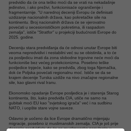
predvidio da će ona teško moći da se vrati na nekadašnje
jedinstvo, i ako preživi, funkcionisaće ograničenije i
fragmentarnije. "U narednoj deceniji Evropu će definisati
uzdizanje nacionalnih država, kao pokretačke sile na
kontinentu. Broj nacionalnih država će se vjerovatno
povećati u secesionističkom pokretima, ili raspadom
zemalja", ističe "Stratfor" u projekciji budućnosti Evrope do
2025. godine.
Deceniju stara predviđanja da će odnosi unutar Evrope biti
veoma nepredvidivi i nestabilni već su se obistinila, a to će
za posljedicu imati da zona slobodne trgovine neće moći da
funkcioniše bez većeg protekcionizma. Posebno teške
posljedice trpjeće, kako se predviđa, zbog toga Njemačka,
dok će Poljska povećati regionalnu moć. Ističe se da se
krajem decenije Turska uzdiže na nivo značajne regionalne
sile, kao glavni rival Iranu.
Ekonomsko opadanje Evrope posljedica je i starenja Starog
kontinenta, što, kako predviđa CIA, utiče ne samo na
gubitak moći EU kao "svjetskog igrača" već i na sudbinu
NATO, i uopšte stare vojne saveze.
Odavno je uočeno da lice Evrope dramatično mijenjaju
migracije, posebno iz muslimanskih zemalja. CIA je još prije
decenije predvidjela da će se muslimanska populacija u