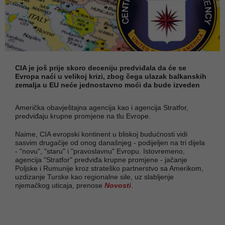
CIA je još prije skoro deceniju predviđala da će se
Evropa naći u velikoj krizi, zbog čega ulazak balkanskih
zemalja u EU neće jednostavno moći da bude izveden
Američka obavještajna agencija kao i agencija Stratfor,
predviđaju krupne promjene na tlu Evrope.
Naime, CIA evropski kontinent u bliskoj budućnosti vidi
sasvim drugačije od onog današnjeg - podijeljen na tri dijela
- "novu", "staru" i "pravoslavnu" Evropu. Istovremeno,
agencija "Stratfor" predviđa krupne promjene - jačanje
Poljske i Rumunije kroz strateško partnerstvo sa Amerikom,
uzdizanje Turske kao regionalne sile, uz slabljenje
njemačkog uticaja, prenose
Novosti
.