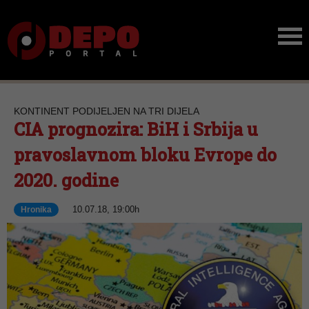
KONTINENT PODIJELJEN NA TRI DIJELA
CIA prognozira: BiH i Srbija u
pravoslavnom bloku Evrope do
2020. godine
10.07.18, 19:00h
Hronika