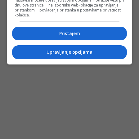
nastavku možete upravljati svojim opcijama. Potražite vezu pri
dnu ove stranice ili na izborniku web-lokacije za upravljanje
pristankom ili povlačenje pristanka u postavkama privatnosti i
kolačića.
Pristajem
Upravljanje opcijama