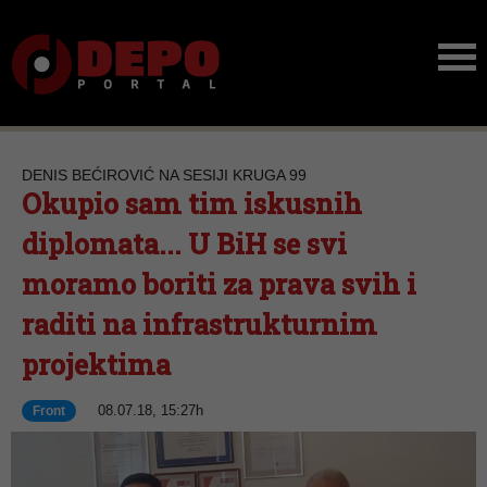
DENIS BEĆIROVIĆ NA SESIJI KRUGA 99
Okupio sam tim iskusnih
diplomata... U BiH se svi
moramo boriti za prava svih i
raditi na infrastrukturnim
projektima
08.07.18, 15:27h
Front