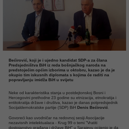
Bećirović, koji je i ujedno kandidat SDP-a za člana
Predsjedništva BiH iz reda bošnjačkog naroda na
predstojećim općim izborima u oktobru, kazao je da je
okupio tim iskusnih diplomata s kojima će raditi na
popravljanju imidža BiH u svijetu
Neke od karakteristika stanja u postdejtonskoj Bosni i
Hercegovini prethodne 23 godine su etnizacija, etnokratija i
entitokratija države i društva, kazao je danas potpredsjednik
Socijaldemokratske partije (SDP) BiH
Denis Bećirović
.
Govoreći kao uvodničar na redovnoj sesiji Asocijacije
nezavisnih intelektualaca - Krug 99 o temi "Vratiti
dostojanstvo građana i države BiH" u Sarajevu ocijenio je da