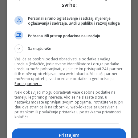
svrhe:
PODIJELI NA
Personalizirano oglašavanje i sadržaj, mjerenje
oglašavanja i sadržaja, uvidi u publiku i razvoj usluga
Depo.ba
pratite putem društvenih mreža
Twitter
i
Facebook
Pohrana i/ili pristup podacima na uređaju
Saznajte više
Vaši će se osobni podaci obrađivati, a podatke s vašeg
uređaja (kolačiće, jedinstvene identifikatore i druge podatke
#denis bećirović
#krug 99
#sdp
uređaja) može pohranjivati, dijeliti te im pristupati 241 partner
ili ih može upotrebljavati ova web-lokacija. Mi i naši partneri
možemo upotrebljavati precizne podatke o geolociranju.
Popis partnera.
Neki dobavljači mogu obrađivati vaše osobne podatke na
temelju legitimnog interesa. Ako se ne slažete s tim, u
nastavku možete upravljati svojim opcijama. Potražite vezu pri
dnu ove stranice ili na izborniku web-lokacije za upravljanje
pristankom ili povlačenje pristanka u postavkama privatnosti i
kolačića.
Pristajem