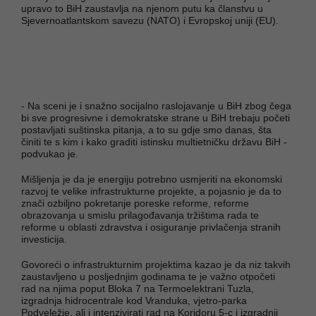
upravo to BiH zaustavlja na njenom putu ka članstvu u
Sjevernoatlantskom savezu (NATO) i Evropskoj uniji (EU).
- Na sceni je i snažno socijalno raslojavanje u BiH zbog čega
bi sve progresivne i demokratske strane u BiH trebaju početi
postavljati suštinska pitanja, a to su gdje smo danas, šta
činiti te s kim i kako graditi istinsku multietničku državu BiH -
podvukao je.
Mišljenja je da je energiju potrebno usmjeriti na ekonomski
razvoj te velike infrastrukturne projekte, a pojasnio je da to
znači ozbiljno pokretanje poreske reforme, reforme
obrazovanja u smislu prilagođavanja tržištima rada te
reforme u oblasti zdravstva i osiguranje privlačenja stranih
investicija.
Govoreći o infrastrukturnim projektima kazao je da niz takvih
zaustavljeno u posljednjim godinama te je važno otpočeti
rad na njima poput Bloka 7 na Termoelektrani Tuzla,
izgradnja hidrocentrale kod Vranduka, vjetro-parka
Podveležje, ali i intenzivirati rad na Koridoru 5-c i izgradnji