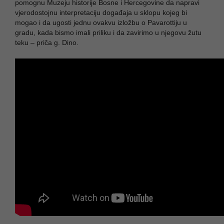
pomognu Muzeju historije Bosne i Hercegovine da napravi
vjerodostojnu interpretaciju događaja u sklopu kojeg bi
mogao i da ugosti jednu ovakvu izložbu o Pavarottiju u
gradu, kada bismo imali priliku i da zavirimo u njegovu žutu
teku – priča g. Dino.