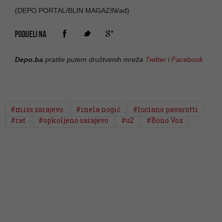
(DEPO PORTAL/BLIN MAGAZIN/ad)
PODIJELI NA
Depo.ba
pratite putem društvenih mreža
Twitter
i
Facebook
#miss sarajevo
#inela nogić
#luciano pavarotti
#rat
#opkoljeno sarajevo
#u2
#Bono Vox