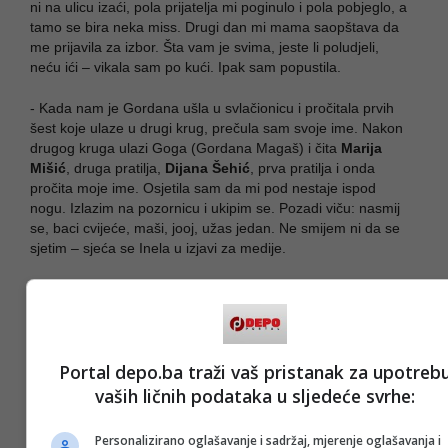
ni na ulicu izaći, pola prijatelja mi poginulo i pola pobjeglo, a
tamo se bira neka miss. Drugi dan mi mama saopštava da
me prijavila za izbor. Šta vam je svima, jeste li poludjeli,
neću ići – vikala sam po kući. Ipak sam popustila.
- Kada nam je Gordana ušla u svlačionicu i pročitala prvih
šest koje ulaze u drugi krug, prečula sam svoje ime. Nakon
drugog kruga ulazi Goga (Gordana Magaš) i čita
Marija
Mišić
, druga pratilja,
Dijana Šehić
, prva pratilja i onda
pročita moje ime. Osjetila sam da mi pod nestaje ispod
nogu. Izlazim na pozornicu i ukipim se. Pozadi viču: nasmij
se, baci cvijeće, maši, jooj, užas jedan. Ne smijem ni da se
sjetim – sjeća se Inela u izjavi za medije.
Portal depo.ba traži vaš pristanak za upotreb
vaših ličnih podataka u sljedeće svrhe:
Personalizirano oglašavanje i sadržaj, mjerenje oglašavanja i