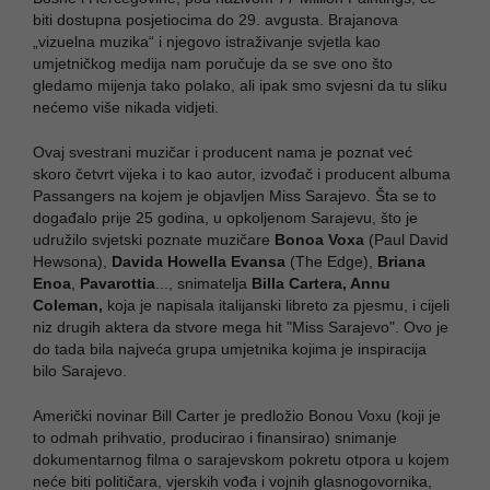
biti dostupna posjetiocima do 29. avgusta. Brajanova
„vizuelna muzika“ i njegovo istraživanje svjetla kao
umjetničkog medija nam poručuje da se sve ono što
gledamo mijenja tako polako, ali ipak smo svjesni da tu sliku
nećemo više nikada vidjeti.
Ovaj svestrani muzičar i producent nama je poznat već
skoro četvrt vijeka i to kao autor, izvođač i producent albuma
Passangers na kojem je objavljen Miss Sarajevo. Šta se to
događalo prije 25 godina, u opkoljenom Sarajevu, što je
udružilo svjetski poznate muzičare
Bonoa Voxa
(Paul David
Hewsona),
Davida Howella Evansa
(The Edge),
Briana
Enoa
,
Pavarottia
..., snimatelja
Billa Cartera, Annu
Coleman,
koja je napisala italijanski libreto za pjesmu, i cijeli
niz drugih aktera da stvore mega hit "Miss Sarajevo". Ovo je
do tada bila najveća grupa umjetnika kojima je inspiracija
bilo Sarajevo.
Američki novinar Bill Carter je predložio Bonou Voxu (koji je
to odmah prihvatio, producirao i finansirao) snimanje
dokumentarnog filma o sarajevskom pokretu otpora u kojem
neće biti političara, vjerskih vođa i vojnih glasnogovornika,