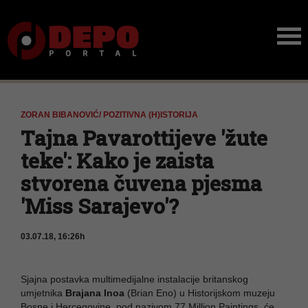
ZORAN BIBANOVIĆ/ POZITIVNA (H)ISTORIJA
Tajna Pavarottijeve 'žute
teke': Kako je zaista
stvorena čuvena pjesma
'Miss Sarajevo'?
03.07.18, 16:26h
Sjajna postavka multimedijalne instalacije britanskog
umjetnika
Brajana Inoa
(Brian Eno) u Historijskom muzeju
Bosne i Hercegovine, pod nazivom 77 Million Paintings, će