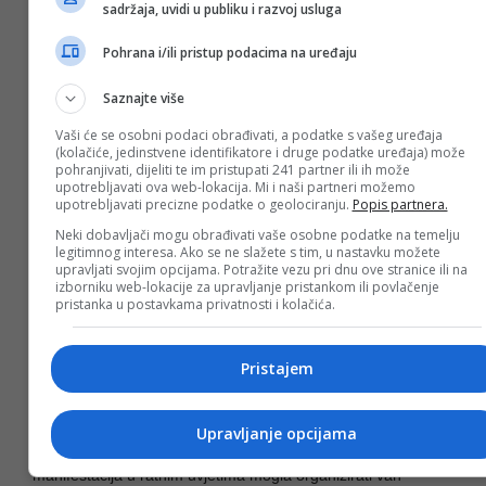
sadržaja, uvidi u publiku i razvoj usluga
Pohrana i/ili pristup podacima na uređaju
Djevojke su svijetu poslale poruku
Don´t let them kill us -
Nemojte dozvoliti da nas ubiju
.
Saznajte više
U ratnom izvještaju Glavnom štabu Armije RBiH (30.5.1993.)
Vaši će se osobni podaci obrađivati, a podatke s vašeg uređaja
g. Vahrudin (Dino) Bešo navodi da su manifestaciju u
(kolačiće, jedinstvene identifikatore i druge podatke uređaja) može
pohranjivati, dijeliti te im pristupati 241 partner ili ih može
prepunom Bosanskom kulturnom centru (29.5.) pratila 52
upotrebljavati ova web-lokacija. Mi i naši partneri možemo
novinara, 23 tv snimatelja i 41 fotoreporter, od kojih su 80%
upotrebljavati precizne podatke o geolociranju.
Popis partnera.
bili inostrani izvještači najvećih svjetskih medija.
Neki dobavljači mogu obrađivati vaše osobne podatke na temelju
legitimnog interesa. Ako se ne slažete s tim, u nastavku možete
Ohrabren medijskim uspjehom manifestacije komandant
upravljati svojim opcijama. Potražite vezu pri dnu ove stranice ili na
Armije RBiH
Rasim Delić
, u avgustu iste godine, izdaje
izborniku web-lokacije za upravljanje pristankom ili povlačenje
Naredbu za organiziranje 15-to dnevne posjete borcima,
pristanka u postavkama privatnosti i kolačića.
bolnicama, izbjeglicama i zbjegovima u zoni 1. 3. i 6.
Korpusa Armije RBiH grupe estradnih umjetnika. Za vođu
puta komandant određuje Vahrudina (Dinu) Bešu, koji po
Pristajem
završetku zadatka mora podnijeti pismeni izvještaj u roku od
tri dana.
Upravljanje opcijama
Napokon, nerazumno je i pomisliti da se bilo kakva
manifestacija u ratnim uvjetima mogla organizirati van