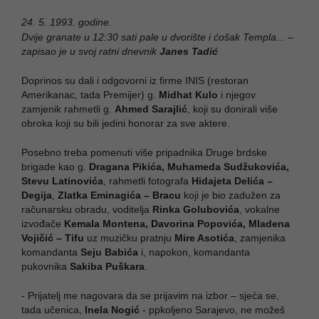
24. 5. 1993. godine.
Dvije granate u 12:30 sati pale u dvorište i ćošak Templa... –
zapisao je u svoj ratni dnevnik
Janes Tadić
Doprinos su dali i odgovorni iz firme INIS (restoran
Amerikanac, tada Premijer) g.
Midhat Kulo
i njegov
zamjenik rahmetli g.
Ahmed Sarajlić
, koji su donirali više
obroka koji su bili jedini honorar za sve aktere.
Posebno treba pomenuti više pripadnika Druge brdske
brigade kao g.
Dragana Pikića, Muhameda Sudžukovića,
Stevu Latinovića
, rahmetli fotografa
Hidajeta Delića –
Degija
,
Zlatka Eminagića – Bracu
koji je bio zadužen za
računarsku obradu, voditelja
Rinka Golubovića
, vokalne
izvođače
Kemala Montena, Davorina Popovića, Mladena
Vojičić – Tifu
uz muzičku pratnju
Mire Asotića
, zamjenika
komandanta
Seju Babića
i, napokon, komandanta
pukovnika
Sakiba Puškara
.
- Prijatelj me nagovara da se prijavim na izbor – sjeća se,
tada učenica,
Inela Nogić
- ppkoljeno Sarajevo, ne možeš