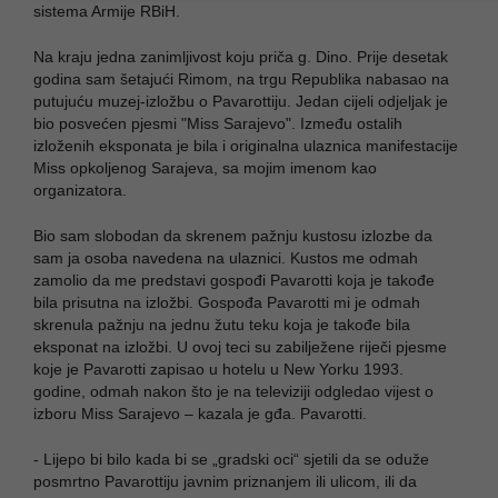
sistema Armije RBiH.
Na kraju jedna zanimljivost koju priča g. Dino. Prije desetak
godina sam šetajući Rimom, na trgu Republika nabasao na
putujuću muzej-izložbu o Pavarottiju. Jedan cijeli odjeljak je
bio posvećen pjesmi "Miss Sarajevo". Između ostalih
izloženih eksponata je bila i originalna ulaznica manifestacije
Miss opkoljenog Sarajeva, sa mojim imenom kao
organizatora.
Bio sam slobodan da skrenem pažnju kustosu izlozbe da
sam ja osoba navedena na ulaznici. Kustos me odmah
zamolio da me predstavi gospođi Pavarotti koja je takođe
bila prisutna na izložbi. Gospođa Pavarotti mi je odmah
skrenula pažnju na jednu žutu teku koja je takođe bila
eksponat na izložbi. U ovoj teci su zabilježene riječi pjesme
koje je Pavarotti zapisao u hotelu u New Yorku 1993.
godine, odmah nakon što je na televiziji odgledao vijest o
izboru Miss Sarajevo – kazala je gđa. Pavarotti.
- Lijepo bi bilo kada bi se „gradski oci“ sjetili da se oduže
posmrtno Pavarottiju javnim priznanjem ili ulicom, ili da