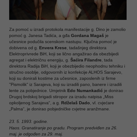
Za pomoć u izradi protokola manifestacije g. Dino je zamolio
pomoć g. Janesa Tadića, a gđa
Gordana Magaš
je
učesnice podučila scenskom nastupu. Ključna pomoć je
dobivena od g.
Envera Krese
, tadašnjeg direktora
Elektroprivrede BiH, koji se lično angažirao da obezbijedi
agregat i električnu energiju, g.
Šaćira Filandre
, tada
direktora Radija BiH, koji je obezbijedio neophodnu tehniku i
stručno osoblje, odgovornih iz konfekcije ALHOS Sarajevo,
koji su donirali kostime za učesnice, zaposlenih iz firme
"Pismolik" iz Sarajeva, koji su izradili pano, banere i izradili
lente za pobjednice. Umjetnik
Edo Numankadić
je donirao
Drugoj brdskoj brigadi stiropor za izradu natpisa „Miss
opkoljenog Sarajeva“, a g.
Rdželaš Dado
, vl. cvjećare
„Palma“, je donirao pobjedničke cvjetne aranžmane.
23. 5. 1993. godine.
Haos. Granatiranje po gradu. Program predviđen za 26.
maj. je odgođen za 29. maj.