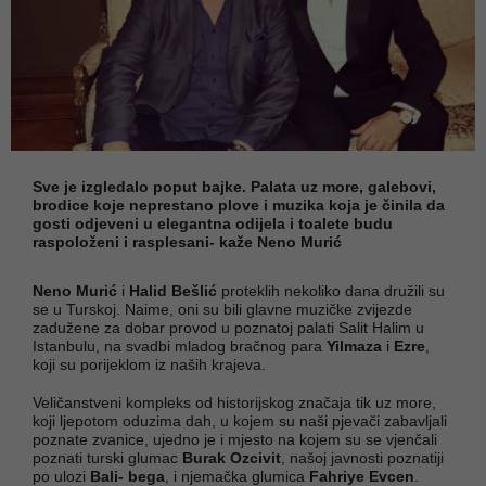
Sve je izgledalo poput bajke. Palata uz more, galebovi,
brodice koje neprestano plove i muzika koja je činila da
gosti odjeveni u elegantna odijela i toalete budu
raspoloženi i rasplesani- kaže Neno Murić
Neno Murić
i
Halid Bešlić
proteklih nekoliko dana družili su
se u Turskoj. Naime, oni su bili glavne muzičke zvijezde
zadužene za dobar provod u poznatoj palati Salit Halim u
Istanbulu, na svadbi mladog bračnog para
Yilmaza
i
Ezre
,
koji su porijeklom iz naših krajeva.
Veličanstveni kompleks od historijskog značaja tik uz more,
koji ljepotom oduzima dah, u kojem su naši pjevači zabavljali
poznate zvanice, ujedno je i mjesto na kojem su se vjenčali
poznati turski glumac
Burak Ozcivit
, našoj javnosti poznatiji
po ulozi
Bali- bega
, i njemačka glumica
Fahriye Evcen
.