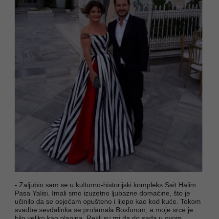
- Zaljubio sam se u kulturno-historijski kompleks Sait Halim
Pasa Yalisi. Imali smo izuzetno ljubazne domaćine, što je
učinilo da se osjećam opušteno i lijepo kao kod kuće. Tokom
svadbe sevdalinka se prolamala Bosforom, a moje srce je
bilo veliko kao planina. Rekli su mi da do sada u ovom