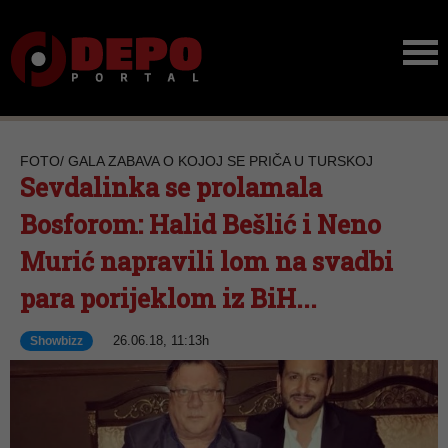
FOTO/ GALA ZABAVA O KOJOJ SE PRIČA U TURSKOJ
Sevdalinka se prolamala
Bosforom: Halid Bešlić i Neno
Murić napravili lom na svadbi
para porijeklom iz BiH...
26.06.18, 11:13h
Showbizz