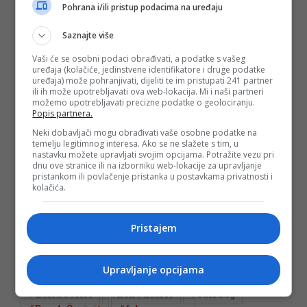
Pohrana i/ili pristup podacima na uređaju
Saznajte više
Vaši će se osobni podaci obrađivati, a podatke s vašeg
uređaja (kolačiće, jedinstvene identifikatore i druge podatke
uređaja) može pohranjivati, dijeliti te im pristupati 241 partner
Sve je izgledalo poput bajke. Palata uz more, galebovi,
ili ih može upotrebljavati ova web-lokacija. Mi i naši partneri
brodice koje neprestano plove i muzika koja je činila da gosti
možemo upotrebljavati precizne podatke o geolociranju.
odjeveni u elegantna odijela i toalete budu raspoloženi i
Popis partnera.
rasplesani- kaže Neno Murić.
Neki dobavljači mogu obrađivati vaše osobne podatke na
temelju legitimnog interesa. Ako se ne slažete s tim, u
(DEPO PORTAL, BLIN MAGAZIN/mr)
nastavku možete upravljati svojim opcijama. Potražite vezu pri
PODIJELI NA
dnu ove stranice ili na izborniku web-lokacije za upravljanje
pristankom ili povlačenje pristanka u postavkama privatnosti i
kolačića.
Depo.ba
pratite putem društvenih mreža
Twitter
i
Facebook
Pristajem
Upravljanje opcijama
#halid bešlić
#neno murić
#bali beg