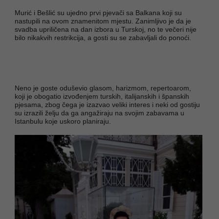
Murić i Bešlić su ujedno prvi pjevači sa Balkana koji su
nastupili na ovom znamenitom mjestu. Zanimljivo je da je
svadba upriličena na dan izbora u Turskoj, no te večeri nije
bilo nikakvih restrikcija, a gosti su se zabavljali do ponoći.
Neno je goste oduševio glasom, harizmom, repertoarom,
koji je obogatio izvođenjem turskih, italijanskih i španskih
pjesama, zbog čega je izazvao veliki interes i neki od gostiju
su izrazili želju da ga angažiraju na svojim zabavama u
Istanbulu koje uskoro planiraju.