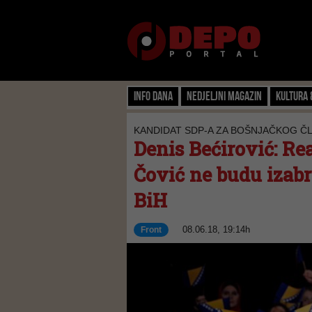
Info dana
Nedjeljni magazin
Kultura 
KANDIDAT SDP-A ZA BOŠNJAČKOG 
Denis Bećirović: Re
Čović ne budu izabr
BiH
08.06.18, 19:14h
Front