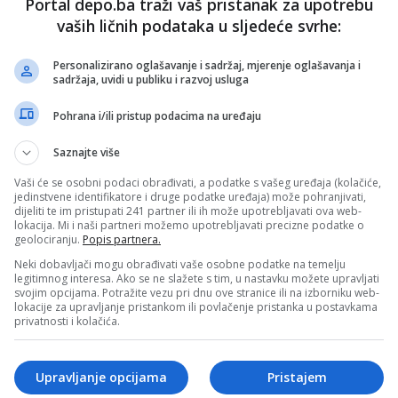
Portal depo.ba traži vaš pristanak za upotrebu
velike su šanse da i Komšić i ja postanemo članovi
vaših ličnih podataka u sljedeće svrhe:
iH. Relevantna istraživanja, između ostalog, pokazuju da
borima birati člana Predsjedništva BiH na osnovu toga šta
i šta planira raditi s ciljem zaštite države BiH u budućnosti.
Personalizirano oglašavanje i sadržaj, mjerenje oglašavanja i
sadržaja, uvidi u publiku i razvoj usluga
Pohrana i/ili pristup podacima na uređaju
 na biralištima bude manje straha i predrasuda, a više
rosti. Obećao sam da ću okupljati sve političke partije koje
ratsku, socijalnu i evropsku BiH.
Saznajte više
ar i Čovića i Dodika. Šta ukoliko se nađete u poziciji da
Vaši će se osobni podaci obrađivati, a podatke s vašeg uređaja (kolačiće,
redsjedništva BiH upravo s njima?
jedinstvene identifikatore i druge podatke uređaja) može pohranjivati,
dijeliti te im pristupati 241 partner ili ih može upotrebljavati ova web-
lokacija. Mi i naši partneri možemo upotrebljavati precizne podatke o
i u zamku da mi se čak i kroz pitanje Dodik i Čović nameću
geolociranju.
Popis partnera.
riti. Realne su šanse da ni Dodik ni Čović ne budu izabrani
dništva BiH. Uostalom, ko god bude izabran, morat će
Neki dobavljači mogu obrađivati vaše osobne podatke na temelju
s Ustavom i zakonima BiH. Oni koji to eventualno ne budu
legitimnog interesa. Ako se ne slažete s tim, u nastavku možete upravljati
se suočiti sa nadležnim organima države zaduženim za
svojim opcijama. Potražite vezu pri dnu ove stranice ili na izborniku web-
sti i zakonitosti. Godinama javno istupam i uvijek ću oštro
lokacije za upravljanje pristankom ili povlačenje pristanka u postavkama
vo protiv destruktivnih poteza i politika koje su usmjerene
privatnosti i kolačića.
 kojeg njenog građanina ili naroda.
 pročitajte
ovdje
Upravljanje opcijama
Pristajem
 BLIN MAGAZIN/mr)