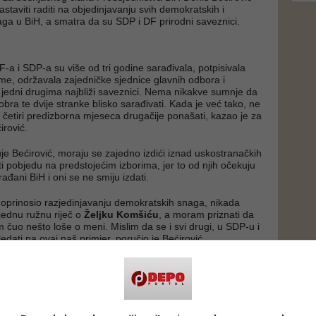
taviti raditi na objedinjavanju svih demokratskih i
ga u BiH, a smatra da su SDP i DF prirodni saveznici.
-a i SDP-a su više od tri godine sarađivala, potpisivala
ume, održavala zajedničke sjednice glavnih odbora i
 jedni drugima najbliži saveznici. Nema nikakve sumnje da
obra te dvije stranke blisko sarađivati. Kada je već tako, ne
a četiri predizborna mjeseca drugačije ponašati, kazao je za
rović.
je Bećirović, moraju se zajedno izdići iznad uskostranačkih
iti pobjedu na predstojećim izborima, jer to od njih očekuju
đani BiH i oni se ne smiju izdati.
oprinosio razjedinjavanju demokratskih snaga, nikada
 jednu ružnu riječ o
Željku Komšiću
, a moram priznati da
m čuo nešto loše o meni. Mislim da se i svi drugi, u SDP-u i
edati na ovaj naš primjer, poručio je Bećirović.
 da je ljevica ponudila nekoliko kandidata, kolikom
vatnost da Komšić bude uz Vas u Predsjedništvu?
i u Predsjedništvo BiH ne odlučuje nijedan pojedinac, već
osne i Hercegovine. A ako je suditi prema dosadašnjim