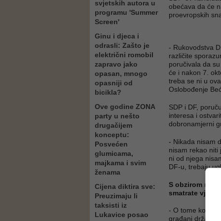
svjetskih autora u
obećava da će nas
programu 'Summer
proevropskih sna
Screen'
Ginu i djeca i
odrasli: Zašto je
- Rukovodstva DF
električni romobil
različite sporaz
zapravo jako
poručivala da su
će i nakon 7. okt
opasan, mnogo
treba se ni u ov
opasniji od
Oslobođenje Beći
bicikla?
Ove godine ZONA
SDP i DF, poruču
interesa i ostvar
party u nešto
dobronamjerni gra
drugačijem
konceptu:
- Nikada nisam d
Posvećen
nisam rekao niti
glumicama,
ni od njega nisa
majkama i svim
DF-u, trebaju ugl
ženama
S obzirom na to
Cijena diktira sve:
smatrate vjero
Preuzimaju li
taksisti iz
- O tome ko ulaz
Lukavice posao
građani države B