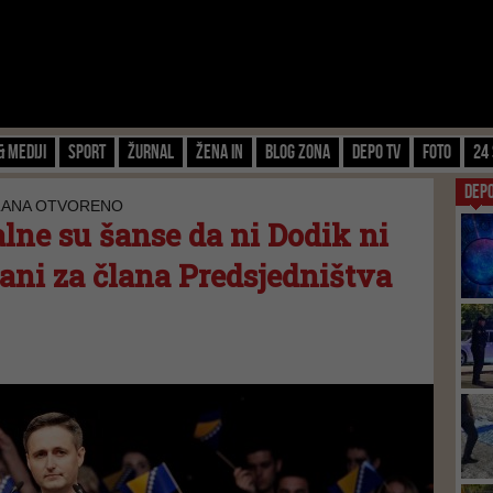
& Mediji
Sport
Žurnal
Žena IN
Blog zona
Depo TV
FOTO
24 
DEP
ČLANA OTVORENO
alne su šanse da ni Dodik ni
ani za člana Predsjedništva