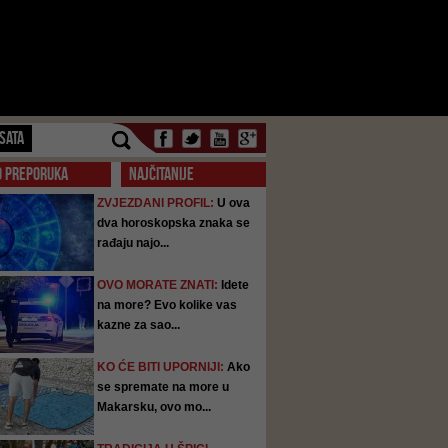
SATA
O PREPORUKA
NAJČITANIJE
ZVJEZDANI PROFIL:
U ova
dva horoskopska znaka se
rađaju najo...
OVO MORATE ZNATI:
Idete
na more? Evo kolike vas
kazne za sao...
KO ĆE BITI UPORNIJI:
Ako
se spremate na more u
Makarsku, ovo mo...