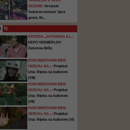
TRADICIJA U ŠPICI
SEZONE:
Hrvatski
'kukuruz-turizam' tjera
goste, Ni...
O
TV
EPIZODA „ZATURENA ILI...:
DEPO VREMEPLOV:
Zaturena Ilidža
DOKUMENTARNI WEB
SERIJAL NA...:
Projekat
Una: Rijeka sa kulturom
(VIII)
DOKUMENTARNI WEB
SERIJAL NA...:
Projekat
Una: Rijeka sa kulturom
(VII)
DOKUMENTARNI WEB
SERIJAL NA...:
Projekat
Una: Rijeka sa kulturom (VI)