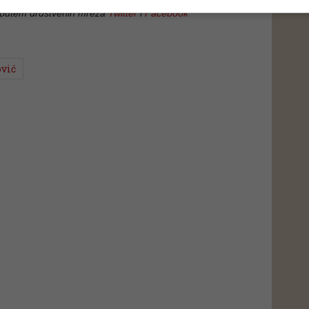
 putem društvenih mreža
Twitter
i
Facebook
ović