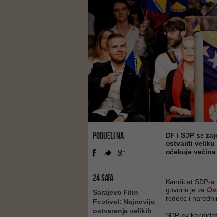
PODIJELI NA
DF i SDP se zaj
ostvariti velik
očekuje većina 
24 SATA
Kandidat SDP-a 
govorio je za
Os
Sarajevo Film
redova i naredn
Festival: Najnovija
ostvarenja velikih
SDP-ov kandidat 