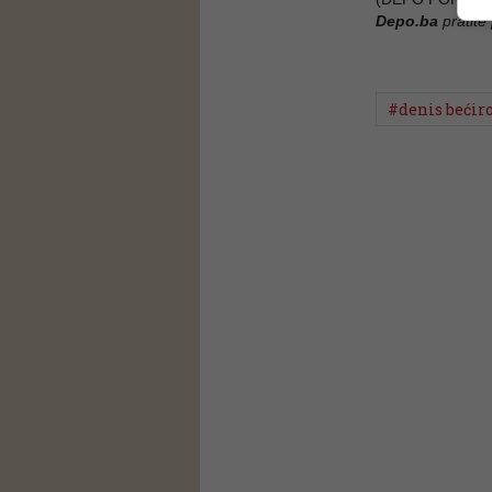
Depo.ba
pratite
#denis bećir