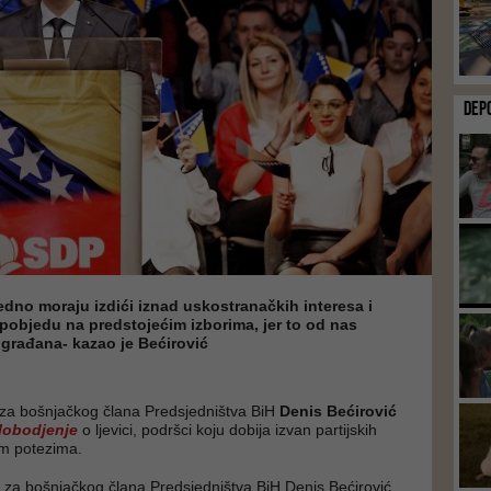
DEP
edno moraju izdići iznad uskostranačkih interesa i
u pobjedu na predstojećim izborima, jer to od nas
građana- kazao je Bećirović
za bošnjačkog člana Predsjedništva BiH
Denis Bećirović
lobodjenje
o ljevici, podršci koju dobija izvan partijskih
im potezima.
za bošnjačkog člana Predsjedništva BiH Denis Bećirović