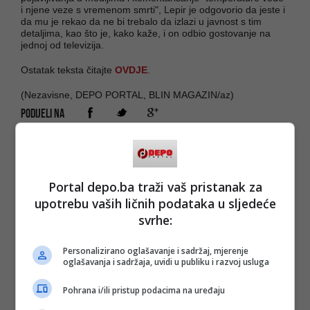
i njene veze s vremenom smrti", Lepir je odgovorio da jeste i
da mu je rekao da ne bi trebalo da izlazi u javnost s tim
detaljima, kao što je, kako kaže, i on odbio gostovanje na
jednoj od televizija.
Ostatak teksta čitajte
OVDJE
.
(Nezavisne, DEPO PORTAL, BLIN MAGAZIN/az)
PODIJELI NA
Depo.ba
pratite putem društvenih mreža
Twitter
i
Facebook
Portal depo.ba traži vaš pristanak za
upotrebu vaših ličnih podataka u sljedeće
svrhe:
#Želimir Lepir
#david dragićević
#anketni
Personalizirano oglašavanje i sadržaj, mjerenje
odbor
oglašavanja i sadržaja, uvidi u publiku i razvoj usluga
Pohrana i/ili pristup podacima na uređaju