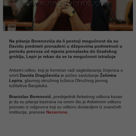
Na pitanje Borenovića da li postoji mogućnost da su
Davidu predmeti pronađeni u džepovima podmetnuti u
periodu prevoza od mjesta pronalaska do Gradskog
groblja, Lepir je rekao da se ta mogućnost istražuje
Anketni odbor, koji je formiran radi sagledavanja činjenica o
smrti
Davida Dragičevića
je počeo saslušanje
Želimira
Lepira
, glavnog okružnog tužioca Okružnog javnog
tužilaštva Banjaluka.
Branislav Borenović
, predsjednik Anketnog odbora kazao
je da su pitanja bazirana na onom što je Anketnom odboru
poznato iz odgovora koji su odboru dostavljeni iz zvaničnih
institucija, prenose
Nezavisne
.