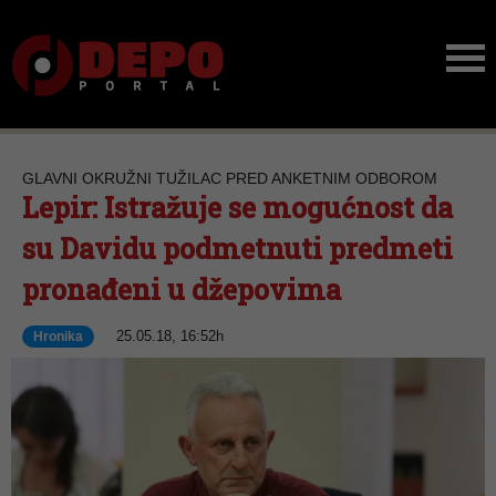
GLAVNI OKRUŽNI TUŽILAC PRED ANKETNIM ODBOROM
Lepir: Istražuje se mogućnost da
su Davidu podmetnuti predmeti
pronađeni u džepovima
25.05.18, 16:52h
Hronika