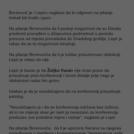
Borenović je i Lepiru naglasio da bi odgovori na pitanja
trebali biti kratki i jasni.
Na pitanje Borenovića da li postoji mogućnost da su Davidu
predmeti pronađeni u džepovima podmetnuti u periodu
prevoza od mjesta pronalaska do Gradskog groblja, Lepir je
rekao da se ta mogućnost istražuje.
Na pitanje Borenovića da li je tužilac prisustvovao obdukciji,
Lepir je rekao da nije.
Lepir je kazao je da
Željko Karan
nije imao pravo da
prisustvuje pres-konferenciji i iznosi detalje prije nego je
obdukcioni nalaz bio gotov.
Istakao je da je neuobičajeno da na konferenciji prisustvuje
patolog.
"Neuobičajeno je i da se konferencija održava bez tužioca,
ali to ne mijenja stvar jer sam ja nevezano za konferenciju
preduzeo sve potrebne mjere i radnje", naglasio je Lepir.
Na pitanje Borenovića, da li je upozorio Karana na njegova
pojavljivanja u medijima i komentarisanje "temperature vode