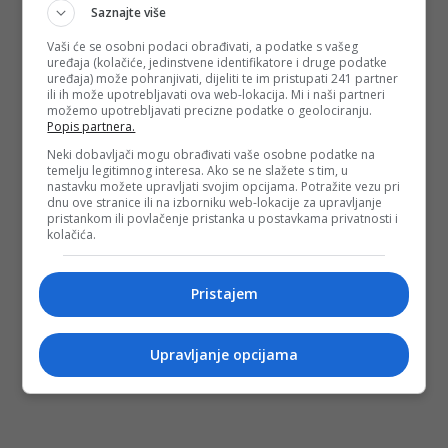
Saznajte više
Vaši će se osobni podaci obrađivati, a podatke s vašeg
uređaja (kolačiće, jedinstvene identifikatore i druge podatke
uređaja) može pohranjivati, dijeliti te im pristupati 241 partner
ili ih može upotrebljavati ova web-lokacija. Mi i naši partneri
možemo upotrebljavati precizne podatke o geolociranju.
Popis partnera.
Neki dobavljači mogu obrađivati vaše osobne podatke na
temelju legitimnog interesa. Ako se ne slažete s tim, u
nastavku možete upravljati svojim opcijama. Potražite vezu pri
dnu ove stranice ili na izborniku web-lokacije za upravljanje
pristankom ili povlačenje pristanka u postavkama privatnosti i
kolačića.
Pristajem
Upravljanje opcijama