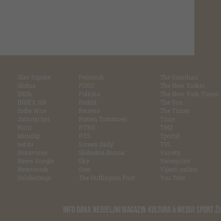
Glas Srpske
Pešćanik
The Guardian
Globus
POGO
The New Yorker
IMDb
Politika
The New York Times
INDEX.HR
Reddit
The Sun
Indie Wire
Reuters
The Times
Jutarnji list
Rotten Tomatoes
Time
Kurir
RTRS
TMZ
Miniclip
RTS
Tportal
net.hr
Screen Daily
TV1
Nezavisne
Slobodna Bosna
Variety
News Google
Sky
Večenji list
Newsweek
Svet
Vijesti online
Oslobođenje
The Huffington Post
You Tube
INFO DANA
NEDJELJNI MAGAZIN
KULTURA & MEDIJI
SPORT
Ž