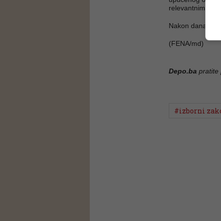
relevantnim sudi
Nakon današnjeg,
(FENA/md)
Depo.ba
pratite
#izborni zak