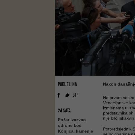
PODIJELI NA
Nakon današnjeg
Na prvom sastank
Venecijanske kom
izmjenama u izb
24 SATA
predstavnika bh. 
nije bilo nikakvi
Požar izazvao
odrone kod
Potpredsjednik 
Konjica, kamenje
se novinarima n