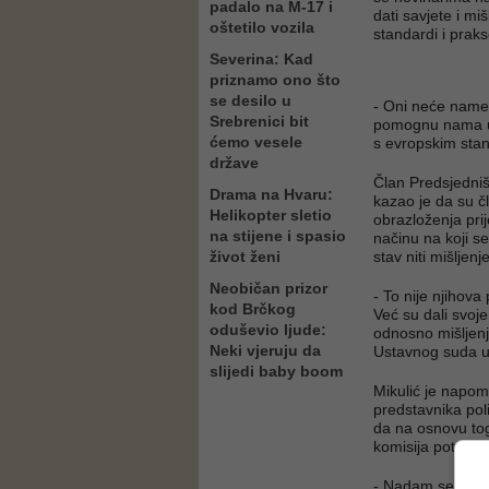
padalo na M-17 i
dati savjete i mi
oštetilo vozila
standardi i praks
Severina: Kad
priznamo ono što
se desilo u
- Oni neće nameta
Srebrenici bit
pomognu nama u 
ćemo vesele
s evropskim stan
države
Član Predsjedniš
Drama na Hvaru:
kazao je da su čl
Helikopter sletio
obrazloženja prij
na stijene i spasio
načinu na koji se
život ženi
stav niti mišljenje
Neobičan prizor
- To nije njihova
kod Brčkog
Već su dali svoj
oduševio ljude:
odnosno mišljenje
Neki vjeruju da
Ustavnog suda u 
slijedi baby boom
Mikulić je napom
predstavnika pol
da na osnovu tog
komisija potom d
- Nadam se da će