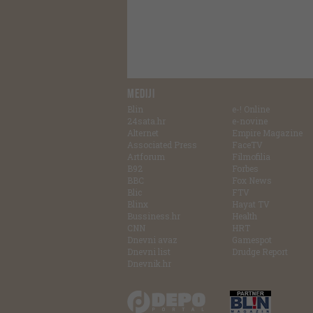
MEDIJI
Blin
e-! Online
24sata.hr
e-novine
Alternet
Empire Magazine
Associated Press
FaceTV
Artforum
Filmofilia
B92
Forbes
BBC
Fox News
Blic
FTV
Blinx
Hayat TV
Bussiness.hr
Health
CNN
HRT
Dnevni avaz
Gamespot
Dnevni list
Drudge Report
Dnevnik.hr