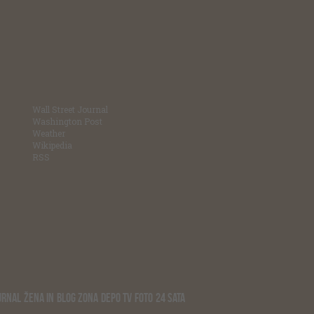
Wall Street Journal
Washington Post
Weather
Wikipedia
RSS
URNAL
ŽENA IN
BLOG ZONA
DEPO TV
FOTO
24 SATA