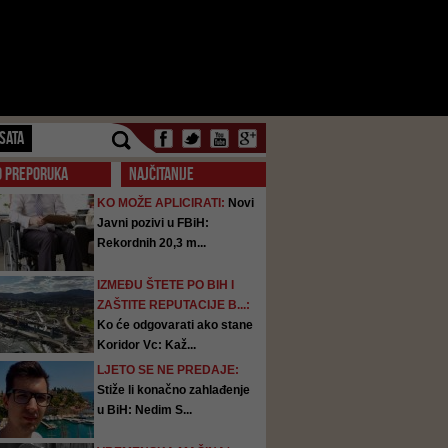
SATA
O PREPORUKA
NAJČITANIJE
KO MOŽE APLICIRATI:
Novi
Javni pozivi u FBiH:
Rekordnih 20,3 m...
IZMEĐU ŠTETE PO BIH I
ZAŠTITE REPUTACIJE B...:
Ko će odgovarati ako stane
Koridor Vc: Kaž...
LJETO SE NE PREDAJE:
Stiže li konačno zahlađenje
u BiH: Nedim S...