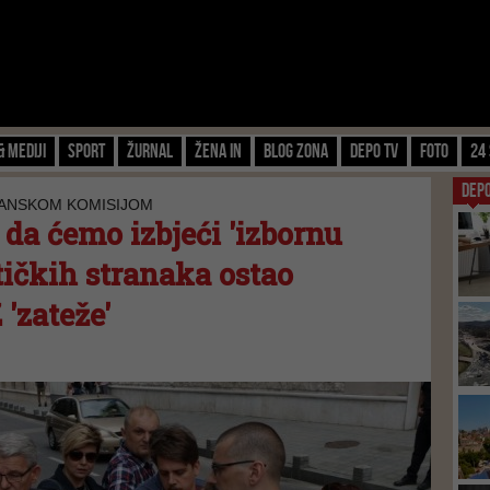
& Mediji
Sport
Žurnal
Žena IN
Blog zona
Depo TV
FOTO
24 
DEP
JANSKOM KOMISIJOM
da ćemo izbjeći 'izbornu
itičkih stranaka ostao
'zateže'