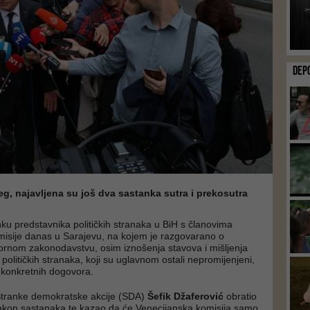
DEP
, najavljena su još dva sastanka sutra i prekosutra
u predstavnika političkih stranaka u BiH s članovima
isije danas u Sarajevu, na kojem je razgovarano o
ornom zakonodavstvu, osim iznošenja stavova i mišljenja
političkih stranaka, koji su uglavnom ostali nepromijenjeni,
h konkretnih dogovora.
Stranke demokratske akcije (SDA)
Šefik Džaferović
obratio
akon sastanaka te kazao da će Venecijanska komisija samo