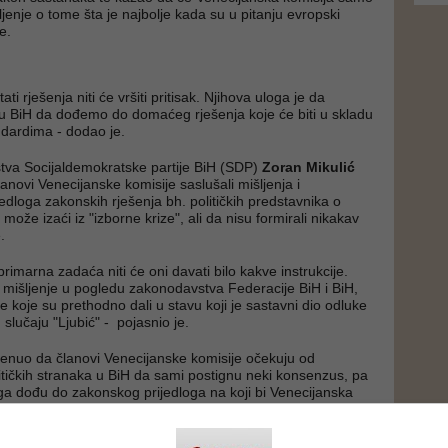
šljenje o tome šta je najbolje kada su u pitanju evropski
e.
ti rješenja niti će vršiti pritisak. Njihova uloga je da
BiH da dođemo do domaćeg rješenja koje će biti u skladu
dardima - dodao je.
tva Socijaldemokratske partije BiH (SDP)
Zoran Mikulić
anovi Venecijanske komisije saslušali mišljenja i
edloga zakonskih rješenja bh. političkih predstavnika o
 može izaći iz "izborne krize", ali da nisu formirali nikakav
.
 primarna zadaća niti će oni davati bilo kakve instrukcije.
e mišljenje u pogledu zakonodavstva Federacije BiH i BiH,
 koje su prethodno dali u stavu koji je sastavni dio odluke
slučaju "Ljubić" - pojasnio je.
enuo da članovi Venecijanske komisije očekuju od
itičkih stranaka u BiH da sami postignu neki konsenzus, pa
a dođu do zakonskog prijedloga na koji bi Venecijanska
ala svoje mišljenje.
 Venecijanska komisija nakon razgovora koji slijede tokom