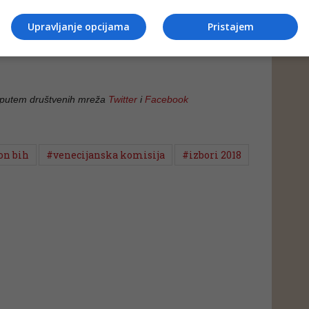
onicima izbora.
Upravljanje opcijama
Pristajem
 najavljena su još dva sastanka sutra i prekosutra.
 putem društvenih mreža
Twitter
i
Facebook
on bih
#venecijanska komisija
#izbori 2018