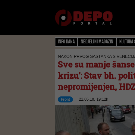
Info dana
Nedjeljni magazin
Kultura 
NAKON PRVOG SASTANKA S VENECI
Sve su manje šanse 
krizu': Stav bh. pol
nepromijenjen, HDZ 
22.05.18, 19:12h
Front