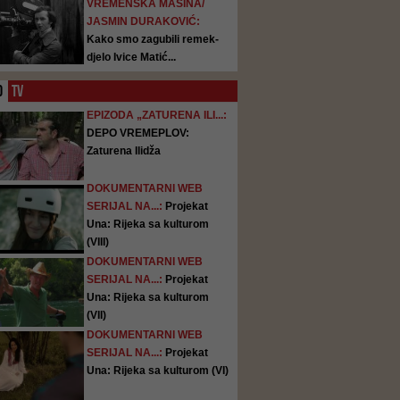
VREMENSKA MAŠINA/
JASMIN DURAKOVIĆ:
Kako smo zagubili remek-
djelo Ivice Matić...
O
TV
EPIZODA „ZATURENA ILI...:
DEPO VREMEPLOV:
Zaturena Ilidža
DOKUMENTARNI WEB
SERIJAL NA...:
Projekat
Una: Rijeka sa kulturom
(VIII)
DOKUMENTARNI WEB
SERIJAL NA...:
Projekat
Una: Rijeka sa kulturom
(VII)
DOKUMENTARNI WEB
SERIJAL NA...:
Projekat
Una: Rijeka sa kulturom (VI)