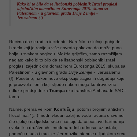
Kako bi to bilo da se lisabonski pobjednik Izrael proglasi
zajedničkim domačinom Eurosonga 2019. skupa sa
Palestinom - u glavnom gradu Dvije Zemlje -
Jerusalemu (!)
Recimo da se radi o incidentu. Naročito u slučaju pobjede
Izraela koji je ranije u više navrata pokazao da može puno
bolje u svakom pogledu. Možda griješim, samo razmišljam
naglas: kako bi to bilo da se lisabonski pobjednik Izrael
proglasi zajedničkim domačinom Eurosonga 2019. skupa sa
Palestinom - u glavnom gradu
Dvije Zemlje
- Jerusalemu
(!). Posebno, nakon nove eksplozije tragičnih događaja koje
je proizvela i onih koji slijede nakon mega-kontroverzne
odluke predsjednika
Trumpa
oko transfera Ambasade SAD -
tamo.
Naime, prema velikom
Konfučiju
, potom i brojnim antičkim
filozofima, “(...) mudri vladari ozbiljno vode računa o svemu
što djeluje na ljudsko srce i nastoje da uspostave harmoniju
svekolikih društvenih i međunarodnih odnosa, uz ostalo,
pomoću rituala i muzike. Jer muzika stanuje u ljudskom srcu