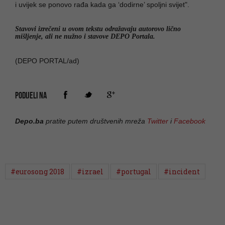
i uvijek se ponovo rađa kada ga ‘dodirne’ spoljni svijet".
Stavovi izrečeni u ovom tekstu odražavaju autorovo lično
mišljenje, ali ne nužno i stavove DEPO Portala.
(DEPO PORTAL/ad)
PODIJELI NA
Depo.ba
pratite putem društvenih mreža
Twitter
i
Facebook
#eurosong 2018
#izrael
#portugal
#incident