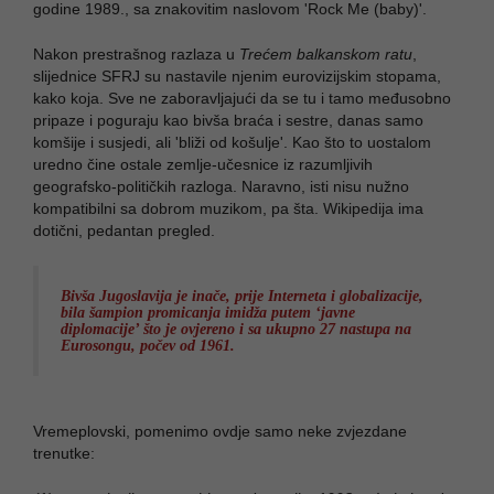
godine 1989., sa znakovitim naslovom 'Rock Me (baby)'.
Nakon prestrašnog razlaza u
Trećem balkanskom ratu
,
slijednice SFRJ su nastavile njenim eurovizijskim stopama,
kako koja. Sve ne zaboravljajući da se tu i tamo međusobno
pripaze i poguraju kao bivša braća i sestre, danas samo
komšije i susjedi, ali 'bliži od košulje'. Kao što to uostalom
uredno čine ostale zemlje-učesnice iz razumljivih
geografsko-političkih razloga. Naravno, isti nisu nužno
kompatibilni sa dobrom muzikom, pa šta. Wikipedija ima
dotični, pedantan pregled.
Bivša Jugoslavija je inače, prije Interneta i globalizacije,
bila šampion promicanja imidža putem ‘javne
diplomacije’ što je ovjereno i sa ukupno 27 nastupa na
Eurosongu, počev od 1961.
Vremeplovski, pomenimo ovdje samo neke zvjezdane
trenutke: