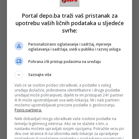
„Umorni smo od muzičkog smeća i kerefeka kojima nas
danas zasipaju i smaraju na svakom koraku, urbi et orbi.
Prava muzika dolazi iz srca i hrani dušu...“.
Portal depo.ba traži vaš pristanak za
upotrebu vaših ličnih podataka u sljedeće
I desilo se novo čudo. U Lisabonu 2018 su osvanuli muzički
svrhe:
biseri kakve Eurosong nije ranije ni čuo ni vidio. Sve je
štimalo savršeno, zaboravimo onaj mini incident sa
otimanjem mikrofona predstavnici Velike Britanije, koji je
Personalizirano oglašavanje i sadržaj, mjerenje
oglašavanja i sadržaja, uvidi u publiku i razvoj usluga
bezbolno amortizavan. Portugalski domaćini su bili veći od
života. Duhovito i nadasve šarmantno su otvorili, vodili i
Pohrana i/ili pristup podacima na uređaju
zatvorili ovu blistavu gala priču. Istovremeno ponovo su nas
zaljubili u njihovu nevjerovatnu zemlju, ali i u Eurosong.
Saznajte više
Vaši će se osobni podaci obrađivati, a podatke s vašeg
Onda se desilo čudo sa pobjedničkom pjesmom
uređaja (kolačiće, jedinstvene identifikatore i druge podatke
Portugalije 2017. 'Amar pelos dois' ('Naša ljubav') koja
uređaja) može pohranjivati, dijeliti te im pristupati 241 partner
nije bila ni nalik muzičkoj filozofiji Eurosonga do tada
ili ih može upotrebljavati ova web-lokacija. Mi i naši partneri
možemo upotrebljavati precizne podatke o geolociranju.
Popis partnera.
Neki dobavljači mogu obrađivati vaše osobne podatke na
Ko ovo nije konstatovao, nije svoj: sve je te lisabonske noći
temelju legitimnog interesa. Ako se ne slažete s tim, u
zasvjetlucalo i zamirisalo na zlatno doba i vječitu mladost
nastavku možete upravljati svojim opcijama. Potražite vezu pri
Festivala San Remo, kome Eurosong inače duguje inicijalne
dnu ove stranice ili na izborniku web-lokacije za upravljanje
pristankom ili povlačenje pristanka u postavkama privatnosti i