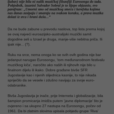
ljubav) nije bila ni nalik muzičkoj filozofiji Eurosonga do tada.
Pobjednik, izuzetni Salvador Sobral je to lijepo objasnio, evo
parafraze: „Umorni smo od muzičkog smeća i kerefeka kojima
nas danas zasipaju i smaraju na svakom koraku, a prava muzika
dolazi iz srca i hrani dušu...“
Da ne bude zabune u prevodu naslova, top lista prema kojoj
se ovaj najveći euroazijsko-australijski muzički samit
dogodine seli u Izrael je druga, manje-više nebitna priča. Ili
ipak nije... (?).
Ruku na srce, nema onoga ko se svih ovih godina nije bar
jedanput narugao Eurosongu, ‘tom međunarodnom festivalu
muzičkog kiča’, naročito ako naših ili njihovih nije bilo u
finalnom dijelu ili ikako. Dobre građane bivše SFR
Jugoslavije kao i njenih slijednica kasnije, to nije nikada
spriječilo da se vesele i zdušno navijaju za svoje euro-
odabranike.
Bivša Jugoslavija je inače, prije Interneta i globalizacije, bila
šampion promicanja imidža putem ‘javne diplomacije’ što je
ovjereno i sa ukupno 27 nastupa na Eurosongu, počev od
1961. Da bi zlatnim slovima upisala pobjedu grupe 'Riva'