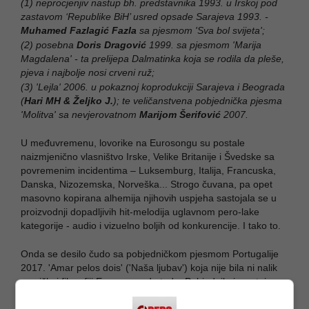
(1) neprocjenjiv nastup bh. predstavnika 1993. u Irskoj pod
zastavom ‘Republike BiH’ usred opsade Sarajeva 1993. -
Muhamed Fazlagić Fazla
sa pjesmom 'Sva bol svijeta';
(2) posebna
Doris Dragović
1999. sa pjesmom 'Marija
Magdalena' - ta prelijepa Dalmatinka koja se rodila da pleše,
pjeva i najbolje nosi crveni ruž;
(3) 'Lejla' 2006. u pokaznoj koprodukciji Sarajeva i Beograda
(
Hari MH & Željko J.
); te veličanstvena pobjednička pjesma
'Molitva' sa nevjerovatnom
Marijom Šerifović
2007.
U međuvremenu, lovorike na Eurosongu su postale
naizmjenično vlasništvo Irske, Velike Britanije i Švedske sa
povremenim incidentima – Luksemburg, Italija, Francuska,
Danska, Nizozemska, Norveška... Strogo čuvana, pa opet
masovno kopirana alhemija njihovih uspjeha sastojala se u
proizvodnji dopadljivih hit-melodija uglavnom pero-lake
kategorije - audio i vizuelno boljih od konkurencije. I tako to.
Onda se desilo čudo sa pobjedničkom pjesmom Portugalije
2017. 'Amar pelos dois' ('Naša ljubav') koja nije bila ni nalik
muzičkoj filozofiji Eurosonga do tada. Pobjednik, izuzetni
Salvador Sobral
je to lijepo objasnio, evo parafraze: