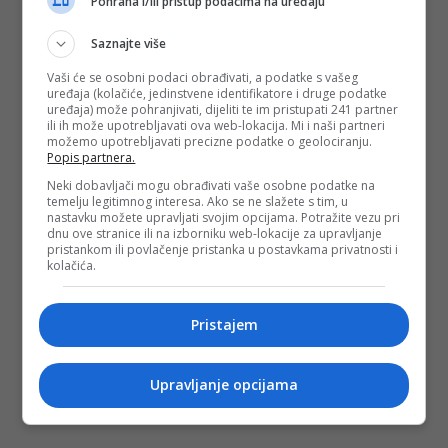
Pohrana i/ili pristup podacima na uređaju
Saznajte više
Vaši će se osobni podaci obrađivati, a podatke s vašeg
uređaja (kolačiće, jedinstvene identifikatore i druge podatke
uređaja) može pohranjivati, dijeliti te im pristupati 241 partner
ili ih može upotrebljavati ova web-lokacija. Mi i naši partneri
možemo upotrebljavati precizne podatke o geolociranju.
Popis partnera.
Neki dobavljači mogu obrađivati vaše osobne podatke na
temelju legitimnog interesa. Ako se ne slažete s tim, u
nastavku možete upravljati svojim opcijama. Potražite vezu pri
dnu ove stranice ili na izborniku web-lokacije za upravljanje
pristankom ili povlačenje pristanka u postavkama privatnosti i
kolačića.
Pristajem
Upravljanje opcijama