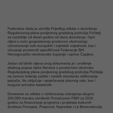
Federalna vlada je utvrdila Prijedlog odluke o donošenju
Regulacionog plana povijesnog gradskog područja Počitelj
za razdoblje od deset godina od dana donošenja. Opći
ciljevi u ovim gospodarenju prostorom obuhvaćaju
oživotvorenje svih europskih i svjetskih vrijednosti, kao i
očuvanje prostornih specifičnosti Federacije BiH,
Hercegovačko-neretvanske županije i općine Čapljina.
Jedan od bitnih ciljeva ovog dokumenta je i uređenje
obalnog pojasa rijeke Neretve u prostornom obuhvatu
Regulacijskog plana povijesnog gradskog područja Počitelja
na osnovu kriterija zaštite i visokih standarda oblikovanja
pejzaža, što uključuje i sprječavanje plavnog vala, kao i
moguće prirodne katastrofe.
Donesene su odluke o odobravanju izdvajanja ukupno
200.000 maraka utvrđenih Proračunom FBiH za 2018.
godinu za financiranje programa i projekata kulturnih
društava Prosvjeta, Preporod, Napredak i La Benevolencija.