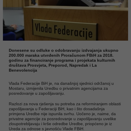
Donesene su odluke o odobravanju izdvajanja ukupno
200.000 maraka utvrđenih Proračunom FBiH za 2018.
godinu za financiranje programa i projekata kulturnih
društava Prosvjeta, Preporod, Napredak i La
Benevolencija
Vlada Federacije BiH je, na današnjoj sjednici održanoj u
Mostaru, izmijenila Uredbu o privatnim agencijama za
posredovanje u zapošljavanju.
Razlozi za nova rješenja su potreba za reformiranjem oblasti
zapošljavanja u Federaciji BiH, kao i što dosadašnja
primjena Uredbe nije ispunila svrhu. Uočeno je, naime, da
privatne agencije za posredovanje u zapošljavanju uvelike
zloupotrebljavaju i krše odredbe Uredbe, priopćeno je iz
Ureda za odnose s javnošću Vlade FBiH.