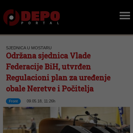
SJEDNICA U MOSTARU
Održana sjednica Vlade
Federacije BiH, utvrđen
Regulacioni plan za uređenje
obale Neretve i Počitelja
09.05.18, 11:26h
Front