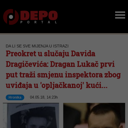
DA LI SE SVE MIJENJA U ISTRAZI
Preokret u slučaju Davida
Dragičevića: Dragan Lukač prvi
put traži smjenu inspektora zbog
uviđaja u 'opljačkanoj' kući...
04.05.18, 14:23h
Hronika