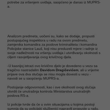
potrebe za vršenjem uviđaja, saopćeno je danas iz MUPRS-
a.
Analizom predmeta, uočeni su, kako se dodaje, propusti
postupajućeg inspektora u radu na ovom predmetu,
zamjenika komandira za poslove kriminaliteta i komandira
Policijske stanice Lauš, koji nisu preduzeli mjere i radnje iz
svoje nadležnosti na vršenju uviđaja i utvrđivanju okolnosti s
ciljem rasvjetljavanja ovog krivičnog djela.
-U kasnijoj istrazi ovo krivično djelo je dovedeno u vezu sa
tragično nastradalim
Davidom Dragičevićem
, ali u vrijeme
prijave ova dva slučaja se nisu mogla dovesti u vezu -
navodi se u saopćenju MUPRS-a.
Postojanje odgovornosti, kao i sve okolnosti ovog slučaja
utvrdit će unutrašnja kontrola Ministarstva unutrašnjih
poslova RS-a.
Iz policije tvrde da će u svim situacijama u kojima postoji
sumnja da su policijski službenici napravili propuste u radu,