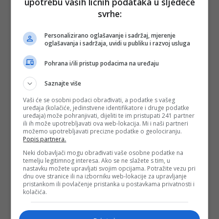
upotrebu vaših ličnih podataka u sljedeće
PODIJELI NA
svrhe:
Depo.ba
pratite putem društvenih mreža
Twitter
i
Facebook
Personalizirano oglašavanje i sadržaj, mjerenje
oglašavanja i sadržaja, uvidi u publiku i razvoj usluga
Pohrana i/ili pristup podacima na uređaju
Saznajte više
#david dragićević
#darko ćulum
#mup
Vaši će se osobni podaci obrađivati, a podatke s vašeg
republike srpske
#mup rs
#dragan lukač
uređaja (kolačiće, jedinstvene identifikatore i druge podatke
uređaja) može pohranjivati, dijeliti te im pristupati 241 partner
#uviđaj
ili ih može upotrebljavati ova web-lokacija. Mi i naši partneri
možemo upotrebljavati precizne podatke o geolociranju.
Popis partnera.
Neki dobavljači mogu obrađivati vaše osobne podatke na
temelju legitimnog interesa. Ako se ne slažete s tim, u
nastavku možete upravljati svojim opcijama. Potražite vezu pri
dnu ove stranice ili na izborniku web-lokacije za upravljanje
pristankom ili povlačenje pristanka u postavkama privatnosti i
kolačića.