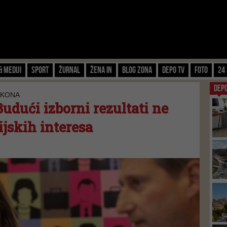
& Mediji
Sport
Žurnal
Žena IN
Blog zona
Depo TV
FOTO
24 
DEP
AKONA
udući izborni rezultati ne
ijskih interesa