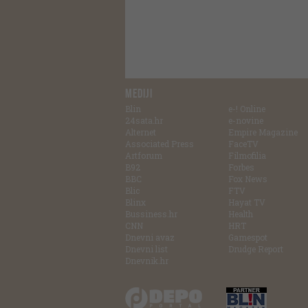
MEDIJI
Blin
e-! Online
24sata.hr
e-novine
Alternet
Empire Magazine
Associated Press
FaceTV
Artforum
Filmofilia
B92
Forbes
BBC
Fox News
Blic
FTV
Blinx
Hayat TV
Bussiness.hr
Health
CNN
HRT
Dnevni avaz
Gamespot
Dnevni list
Drudge Report
Dnevnik.hr