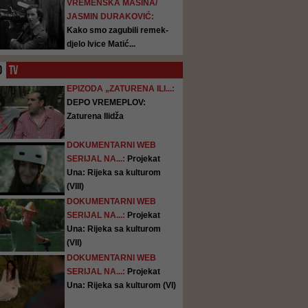
VREMENSKA MAŠINA/
JASMIN DURAKOVIĆ:
Kako smo zagubili remek-
djelo Ivice Matić...
O
TV
EPIZODA „ZATURENA ILI...:
DEPO VREMEPLOV:
Zaturena Ilidža
DOKUMENTARNI WEB
SERIJAL NA...:
Projekat
Una: Rijeka sa kulturom
(VIII)
DOKUMENTARNI WEB
SERIJAL NA...:
Projekat
Una: Rijeka sa kulturom
(VII)
DOKUMENTARNI WEB
SERIJAL NA...:
Projekat
Una: Rijeka sa kulturom (VI)