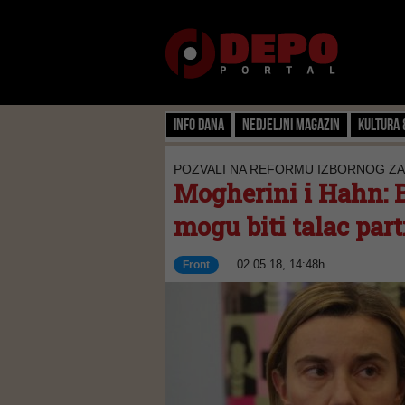
Info dana
Nedjeljni magazin
Kultura 
POZVALI NA REFORMU IZBORNOG Z
Mogherini i Hahn: B
mogu biti talac part
02.05.18, 14:48h
Front