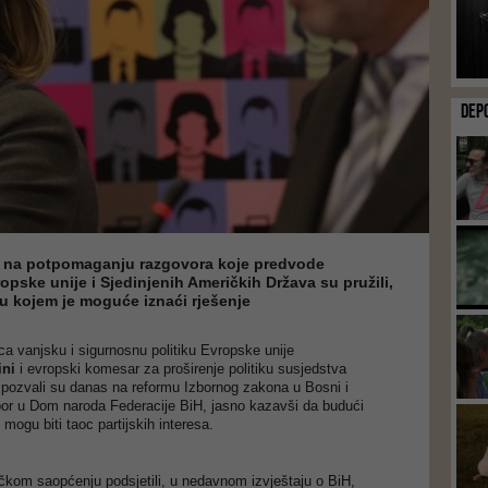
DEP
i na potpomaganju razgovora koje predvode
pske unije i Sjedinjenih Američkih Država su pružili,
 u kojem je moguće iznaći rješenje
a vanjsku i sigurnosnu politiku Evropske unije
ini
i evropski komesar za proširenje politiku susjedstva
n
pozvali su danas na reformu Izbornog zakona u Bosni i
bor u Dom naroda Federacije BiH, jasno kazavši da budući
e mogu biti taoc partijskih interesa.
čkom saopćenju podsjetili, u nedavnom izvještaju o BiH,