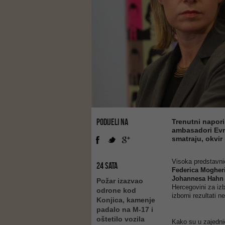
PODIJELI NA
Trenutni napor
ambasadori Evro
smatraju, okvir
Visoka predstavnic
24 SATA
Federica Mogher
Johannesa Hah
Požar izazvao
Hercegovini za iz
odrone kod
izborni rezultati n
Konjica, kamenje
padalo na M-17 i
oštetilo vozila
Kako su u zajedni