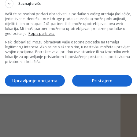
Saznajte više
a i implementacija njihovih rezultata, uključujući i ispravno
Vaši će se osobni podaci obrađivati, a podatke s vašeg uređaja (kolačiće,
titucija, predstavlja osnovni demokratski uvjet za bilo koju zemlju
jedinstvene identifikatore i druge podatke uređaja) može pohranjivati,
tvu u EU. Budući izborni rezultati ne mogu biti taoc partijskih
dijeliti te im pristupati 241 partner ili ih može upotrebljavati ova web-
ili su u zajedničkom saopćenju Mogherini i Hahn.
lokacija. Mi i naši partneri možemo upotrebljavati precizne podatke o
geolociranju.
Popis partnera.
Neki dobavljači mogu obrađivati vaše osobne podatke na temelju
 putem društvenih mreža
Twitter
i
Facebook
legitimnog interesa. Ako se ne slažete s tim, u nastavku možete upravljati
svojim opcijama. Potražite vezu pri dnu ove stranice ili na izborniku web-
lokacije za upravljanje pristankom ili povlačenje pristanka u postavkama
privatnosti i kolačića.
on
#Federica Mogherini
#johannes hahn
Upravljanje opcijama
Pristajem