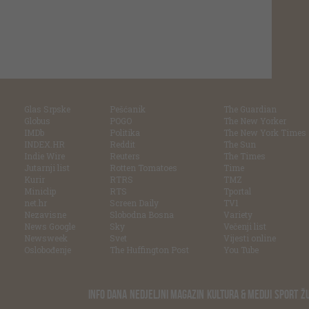
Glas Srpske
Pešćanik
The Guardian
Globus
POGO
The New Yorker
IMDb
Politika
The New York Times
INDEX.HR
Reddit
The Sun
Indie Wire
Reuters
The Times
Jutarnji list
Rotten Tomatoes
Time
Kurir
RTRS
TMZ
Miniclip
RTS
Tportal
net.hr
Screen Daily
TV1
Nezavisne
Slobodna Bosna
Variety
News Google
Sky
Večenji list
Newsweek
Svet
Vijesti online
Oslobođenje
The Huffington Post
You Tube
INFO DANA
NEDJELJNI MAGAZIN
KULTURA & MEDIJI
SPORT
Ž