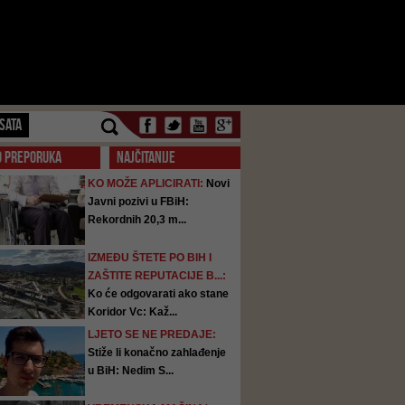
SATA
O PREPORUKA
NAJČITANIJE
KO MOŽE APLICIRATI:
Novi
Javni pozivi u FBiH:
Rekordnih 20,3 m...
IZMEĐU ŠTETE PO BIH I
ZAŠTITE REPUTACIJE B...:
Ko će odgovarati ako stane
Koridor Vc: Kaž...
LJETO SE NE PREDAJE:
Stiže li konačno zahlađenje
u BiH: Nedim S...