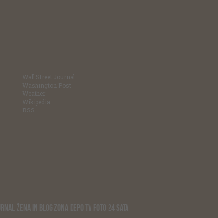
Wall Street Journal
Washington Post
Weather
Wikipedia
RSS
URNAL
ŽENA IN
BLOG ZONA
DEPO TV
FOTO
24 SATA