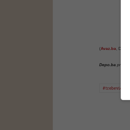
(
Avaz.ba
, DEPO
Depo.ba
pratite
#trebevićka 