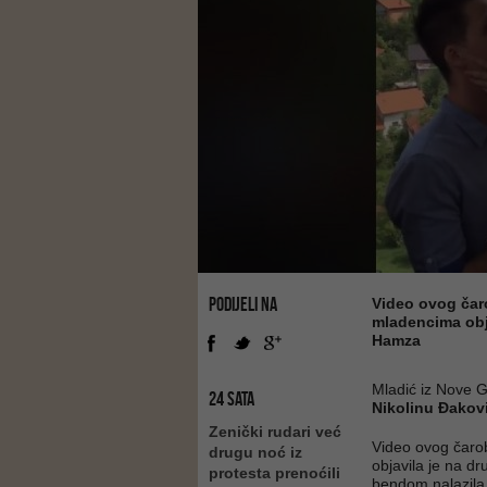
PODIJELI NA
Video ovog čaro
mladencima obj
Hamza
Mladić iz Nove 
24 SATA
Nikolinu Đakov
Zenički rudari već
Video ovog čarob
drugu noć iz
objavila je na 
protesta prenoćili
bendom nalazila 