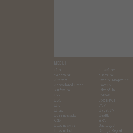
MEDIJI
Blin
e-! Online
24sata.hr
e-novine
Alternet
Empire Magazine
Associated Press
FaceTV
Artforum
Filmofilia
B92
Forbes
BBC
Fox News
Blic
FTV
Blinx
Hayat TV
Bussiness.hr
Health
CNN
HRT
Dnevni avaz
Gamespot
Dnevni list
Drudge Report