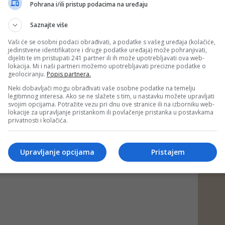
Pohrana i/ili pristup podacima na uređaju
Saznajte više
Vaši će se osobni podaci obrađivati, a podatke s vašeg uređaja (kolačiće,
jedinstvene identifikatore i druge podatke uređaja) može pohranjivati,
dijeliti te im pristupati 241 partner ili ih može upotrebljavati ova web-
lokacija. Mi i naši partneri možemo upotrebljavati precizne podatke o
geolociranju.
Popis partnera.
 PORTAL, BLIN MAGAZIN/md)
Neki dobavljači mogu obrađivati vaše osobne podatke na temelju
legitimnog interesa. Ako se ne slažete s tim, u nastavku možete upravljati
svojim opcijama. Potražite vezu pri dnu ove stranice ili na izborniku web-
 putem društvenih mreža
lokacije za upravljanje pristankom ili povlačenje pristanka u postavkama
Twitter
i
Facebook
privatnosti i kolačića.
Upravljanje opcijama
Pristajem
žičara
#prosidba
#lutka