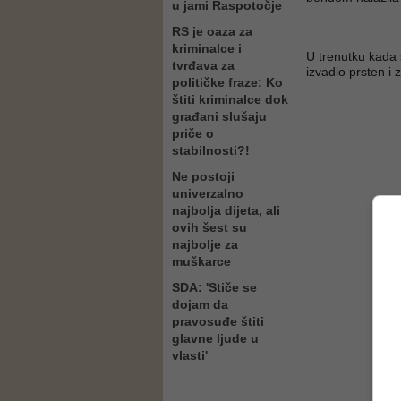
u jami Raspotočje
RS je oaza za
kriminalce i
U trenutku kada 
tvrđava za
izvadio prsten i 
političke fraze: Ko
štiti kriminalce dok
građani slušaju
priče o
stabilnosti?!
Ne postoji
univerzalno
najbolja dijeta, ali
ovih šest su
najbolje za
muškarce
SDA: 'Stiče se
dojam da
pravosuđe štiti
glavne ljude u
vlasti'