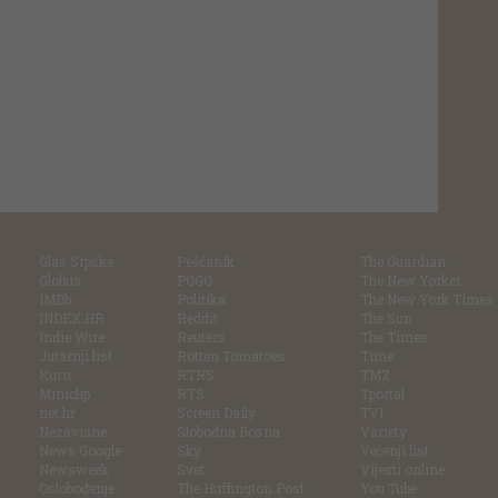
Glas Srpske
Pešćanik
The Guardian
Globus
POGO
The New Yorker
IMDb
Politika
The New York Times
INDEX.HR
Reddit
The Sun
Indie Wire
Reuters
The Times
Jutarnji list
Rotten Tomatoes
Time
Kurir
RTRS
TMZ
Miniclip
RTS
Tportal
net.hr
Screen Daily
TV1
Nezavisne
Slobodna Bosna
Variety
News Google
Sky
Večenji list
Newsweek
Svet
Vijesti online
Oslobođenje
The Huffington Post
You Tube