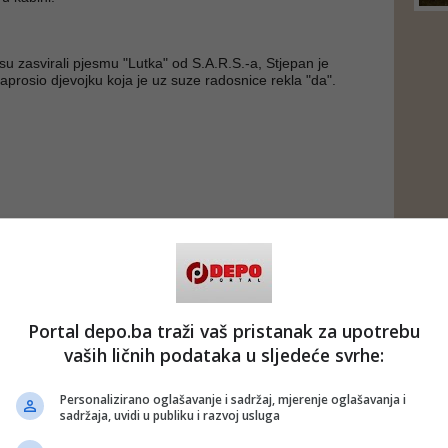
su zasvirali pjesmu "Lutka" od S.A.R.S.-a, Stjepan je
zaprosio djevojku koja je uz suze radosnice rekla "da".
Portal depo.ba traži vaš pristanak za upotrebu
vaših ličnih podataka u sljedeće svrhe:
Personalizirano oglašavanje i sadržaj, mjerenje oglašavanja i
sadržaja, uvidi u publiku i razvoj usluga