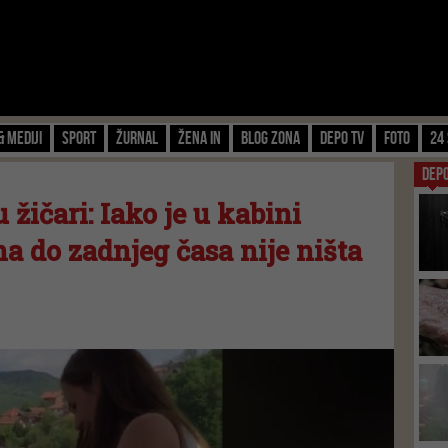
& Mediji
Sport
Žurnal
Žena IN
Blog zona
Depo TV
FOTO
24 
DEP
 žičari: Iako je u kabini
na do zadnjeg časa nije ništa