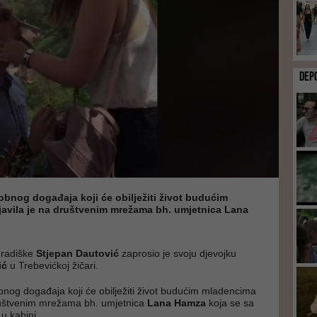
DEP
bnog događaja koji će obilježiti život budućim
avila je na društvenim mrežama bh. umjetnica Lana
Gradiške
Stjepan Dautović
zaprosio je svoju djevojku
ić
u Trebevićkoj žičari.
nog događaja koji će obilježiti život budućim mladencima
društvenim mrežama bh. umjetnica
Lana Hamza
koja se sa
u kabini.