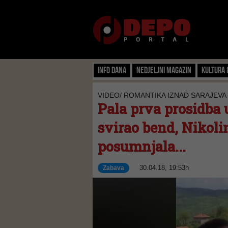
Info dana
Nedjeljni magazin
Kultura 
VIDEO/ ROMANTIKA IZNAD SARAJEVA
Pala prva prosidba u
svirao bend, Nikoli
posumnjala...
30.04.18, 19:53h
Zabava