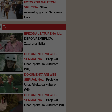
FOTO/ POD NALETOM
VRUĆINA:
Slike iz
uzavrelog grada: Sarajevo
krcato ...
O
TV
EPIZODA „ZATURENA ILI...:
DEPO VREMEPLOV:
Zaturena Ilidža
DOKUMENTARNI WEB
SERIJAL NA...:
Projekat
Una: Rijeka sa kulturom
(VIII)
DOKUMENTARNI WEB
SERIJAL NA...:
Projekat
Una: Rijeka sa kulturom
(VII)
DOKUMENTARNI WEB
SERIJAL NA...:
Projekat
Una: Rijeka sa kulturom (VI)