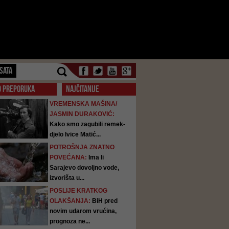
SATA
O PREPORUKA
NAJČITANIJE
VREMENSKA MAŠINA/
JASMIN DURAKOVIĆ:
Kako smo zagubili remek-
djelo Ivice Matić...
POTROŠNJA ZNATNO
POVEĆANA:
Ima li
Sarajevo dovoljno vode,
izvorišta u...
POSLIJE KRATKOG
OLAKŠANJA:
BiH pred
novim udarom vrućina,
prognoza ne...