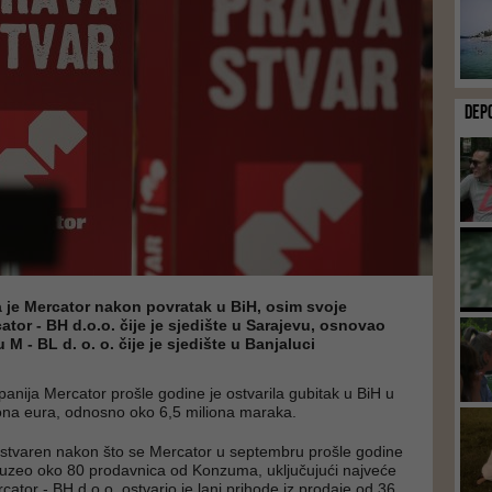
DEP
a je Mercator nakon povratak u BiH, osim svoje
tor - BH d.o.o. čije je sjedište u Sarajevu, osnovao
M - BL d. o. o. čije je sjedište u Banjaluci
nija Mercator prošle godine je ostvarila gubitak u BiH u
liona eura, odnosno oko 6,5 miliona maraka.
ostvaren nakon što se Mercator u septembru prošle godine
reuzeo oko 80 prodavnica od Konzuma, uključujući najveće
cator - BH d.o.o. ostvario je lani prihode iz prodaje od 36