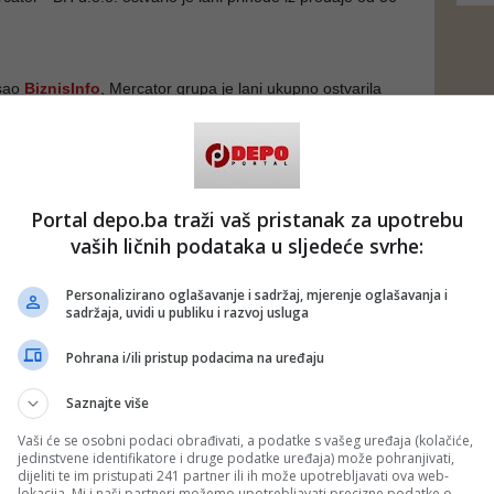
isao
BiznisInfo
, Mercator grupa je lani ukupno ostvarila
k od 184 miliona eura.
 je Mercator nakon povratak u BiH, osim svoje kompanije
o.o. čije je sjedište u Sarajevu, osnovao novu kompaniju M
e je sjedište u Banjaluci. Ova kompanija lani nije započela s
ijama i nije poznato koji je razlog njenog osnivanja.
Portal depo.ba traži vaš pristanak za upotrebu
vaših ličnih podataka u sljedeće svrhe:
 povratak Mercatora u BiH najavljen navodno zbog toga što
da on ima bolji imidž u javnosti od Konzuma. No, kasnije se
 pravi razlog to što je Mercator u BiH imao nekretnine koje
Personalizirano oglašavanje i sadržaj, mjerenje oglašavanja i
o ali nije plaćao najamninu, što je Mercatoru stvaralo
sadržaja, uvidi u publiku i razvoj usluga
Pohrana i/ili pristup podacima na uređaju
 Mercatora su hrvatski Agrokor s oko 70 posto vlasništva i
 s 18,5 posto.
Saznajte više
EPO PORTAL, BLIN MAGAZIN/az)
 putem društvenih mreža
Twitter
i
Facebook
Vaši će se osobni podaci obrađivati, a podatke s vašeg uređaja (kolačiće,
jedinstvene identifikatore i druge podatke uređaja) može pohranjivati,
dijeliti te im pristupati 241 partner ili ih može upotrebljavati ova web-
lokacija. Mi i naši partneri možemo upotrebljavati precizne podatke o