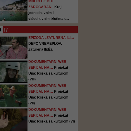
MNOGI ĆE BITI
ZAROČARANI:
Kraj
jednodnevnim i
višednevnim izletima u...
O
TV
EPIZODA „ZATURENA ILI...:
DEPO VREMEPLOV:
Zaturena Ilidža
DOKUMENTARNI WEB
SERIJAL NA...:
Projekat
Una: Rijeka sa kulturom
(VIII)
DOKUMENTARNI WEB
SERIJAL NA...:
Projekat
Una: Rijeka sa kulturom
(VII)
DOKUMENTARNI WEB
SERIJAL NA...:
Projekat
Una: Rijeka sa kulturom (VI)