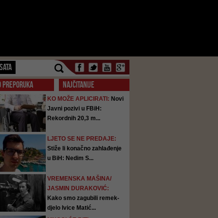
SATA
O PREPORUKA
NAJČITANIJE
KO MOŽE APLICIRATI:
Novi
Javni pozivi u FBiH:
Rekordnih 20,3 m...
LJETO SE NE PREDAJE:
Stiže li konačno zahlađenje
u BiH: Nedim S...
VREMENSKA MAŠINA/
JASMIN DURAKOVIĆ:
Kako smo zagubili remek-
djelo Ivice Matić...