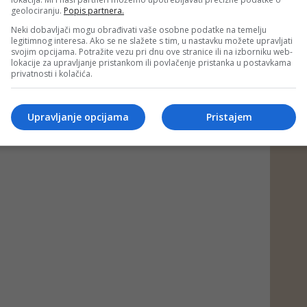
geolociranju.
Popis partnera.
#konzum
Neki dobavljači mogu obrađivati vaše osobne podatke na temelju
legitimnog interesa. Ako se ne slažete s tim, u nastavku možete upravljati
svojim opcijama. Potražite vezu pri dnu ove stranice ili na izborniku web-
lokacije za upravljanje pristankom ili povlačenje pristanka u postavkama
privatnosti i kolačića.
Upravljanje opcijama
Pristajem