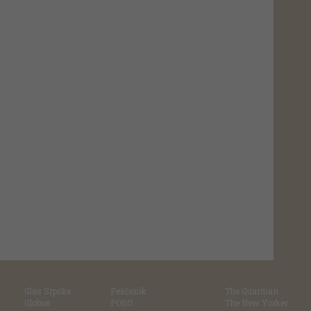
Glas Srpske
Pešćanik
The Guardian
Globus
POGO
The New Yorker