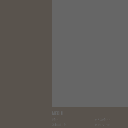
MEDIJI
Blin
e-! Online
24sata.hr
e-novine