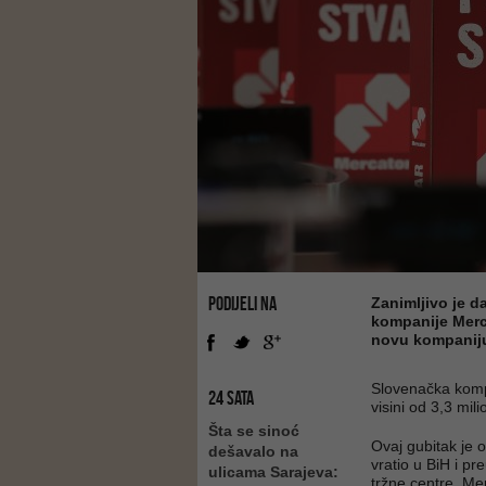
PODIJELI NA
Zanimljivo je d
kompanije Merca
novu kompaniju 
Slovenačka kompa
24 SATA
visini od 3,3 mi
Šta se sinoć
Ovaj gubitak je 
dešavalo na
vratio u BiH i p
ulicama Sarajeva:
tržne centre. Mer