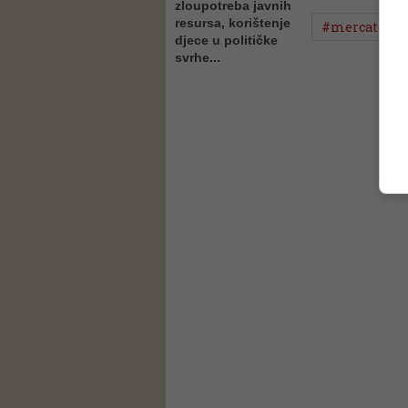
zloupotreba javnih
resursa, korištenje
#mercator
djece u političke
svrhe...