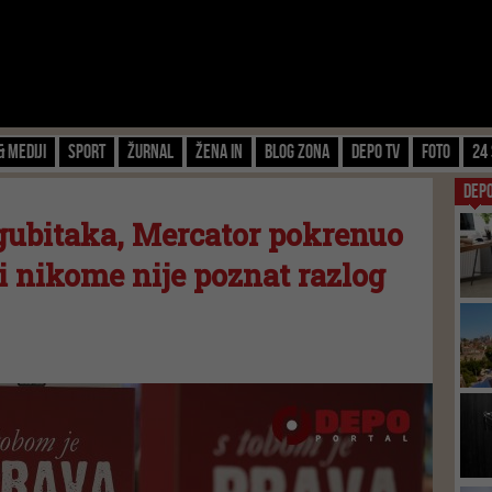
& Mediji
Sport
Žurnal
Žena IN
Blog zona
Depo TV
FOTO
24 
DEP
 gubitaka, Mercator pokrenuo
i nikome nije poznat razlog