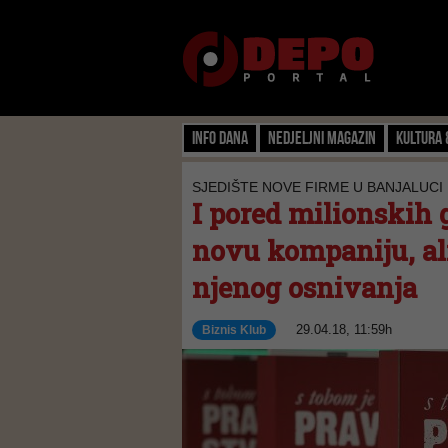
Info dana
Nedjeljni magazin
Kultura 
SJEDIŠTE NOVE FIRME U BANJALUCI
I pored milionskih
novu kompaniju, al
njenog osnivanja
29.04.18, 11:59h
Biznis Klub