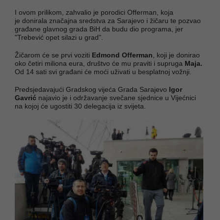
I ovom prilikom, zahvalio je porodici
Offerman, koja
je donirala značajna sredstva za Sarajevo i žičaru te pozvao
građane glavnog grada BiH da budu dio programa, jer
"Trebević opet silazi u grad".
Žičarom će se prvi voziti
Edmond Offerman
, koji je donirao
oko četiri miliona eura, društvo će mu praviti i supruga
Maja.
Od 14 sati svi građani će moći uživati u besplatnoj vožnji.
Predsjedavajući Gradskog vijeća Grada Sarajevo
Igor
Gavrić
najavio je i održavanje svečane sjednice u Vijećnici
na kojoj će ugostiti 30 delegacija iz svijeta.