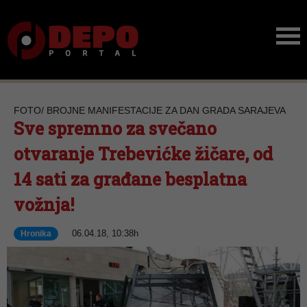
FOTO/ BROJNE MANIFESTACIJE ZA DAN GRADA SARAJEVA
Sve spremno za svečano
otvaranje Trebevićke žičare, od
14 sati za građane besplatna
vožnja!
06.04.18, 10:38h
Hronika