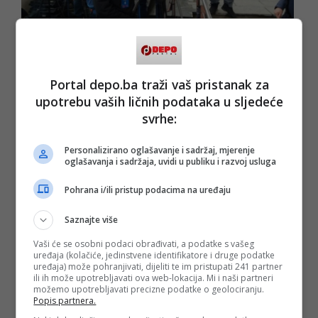
Također je istakao da će danas biti uručene i Šestoaprilske
Portal depo.ba traži vaš pristanak za
nagrade, Plakete Grada Sarajeva, nagrade za izuzetno
upotrebu vaših ličnih podataka u sljedeće
sportsko zalaganje te za hrabrost.
svrhe:
Javno preduzeće BH Pošta u okviru obilježavanja Dana
Grada Sarajeva predstavilo je poštansku marku "Obnovljena
Personalizirano oglašavanje i sadržaj, mjerenje
Sarajevska žičara" koja je odštampana u tiražu od 10.000
oglašavanja i sadržaja, uvidi u publiku i razvoj usluga
primjeraka.
Pohrana i/ili pristup podacima na uređaju
(FENA/md)
Saznajte više
PODIJELI NA
Vaši će se osobni podaci obrađivati, a podatke s vašeg
uređaja (kolačiće, jedinstvene identifikatore i druge podatke
uređaja) može pohranjivati, dijeliti te im pristupati 241 partner
Depo.ba
pratite putem društvenih mreža
Twitter
i
Facebook
ili ih može upotrebljavati ova web-lokacija. Mi i naši partneri
možemo upotrebljavati precizne podatke o geolociranju.
Popis partnera.