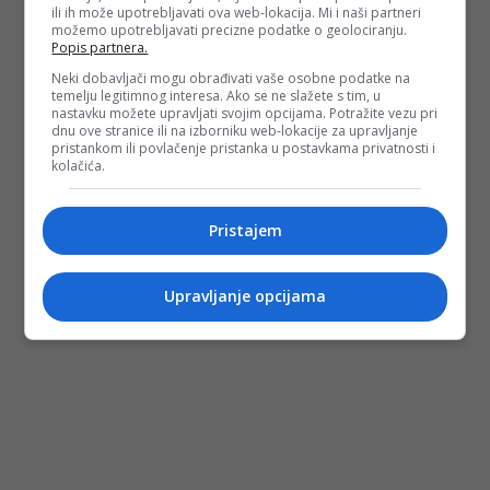
ili ih može upotrebljavati ova web-lokacija. Mi i naši partneri
PODIJELI NA
možemo upotrebljavati precizne podatke o geolociranju.
Popis partnera.
Depo.ba
pratite putem društvenih mreža
Twitter
i
Facebook
Neki dobavljači mogu obrađivati vaše osobne podatke na
temelju legitimnog interesa. Ako se ne slažete s tim, u
nastavku možete upravljati svojim opcijama. Potražite vezu pri
dnu ove stranice ili na izborniku web-lokacije za upravljanje
pristankom ili povlačenje pristanka u postavkama privatnosti i
kolačića.
#trebevićka žičara
#šesti april
#sarajevo
Pristajem
Upravljanje opcijama