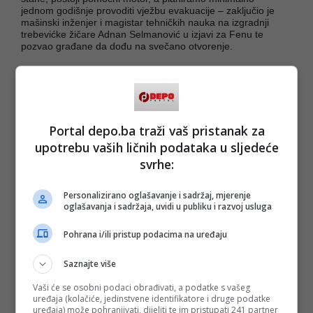
jednom godišnje provoditi vježbu evakuacije – zaključio je
mašinski inženjer i magistar tehničkih nauka na izgradnji
trebevićke žičare Adnan Selmanović u izjavi za Fenu te
pozvao građane da dođu na svečano otvorenje.
Portal depo.ba traži vaš pristanak za
upotrebu vaših ličnih podataka u sljedeće
svrhe:
Personalizirano oglašavanje i sadržaj, mjerenje
oglašavanja i sadržaja, uvidi u publiku i razvoj usluga
Pohrana i/ili pristup podacima na uređaju
Saznajte više
Vaši će se osobni podaci obrađivati, a podatke s vašeg
uređaja (kolačiće, jedinstvene identifikatore i druge podatke
(Fena/mr)
uređaja) može pohranjivati, dijeliti te im pristupati 241 partner