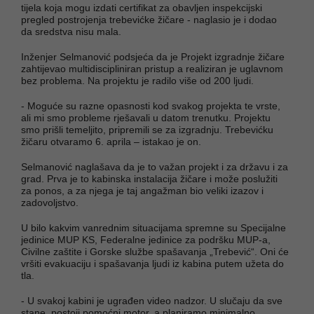
tijela koja mogu izdati certifikat za obavljen inspekcijski
pregled postrojenja trebevićke žičare - naglasio je i dodao
da sredstva nisu mala.
Inženjer Selmanović podsjeća da je Projekt izgradnje žičare
zahtijevao multidiscipliniran pristup a realiziran je uglavnom
bez problema. Na projektu je radilo više od 200 ljudi.
- Moguće su razne opasnosti kod svakog projekta te vrste,
ali mi smo probleme rješavali u datom trenutku. Projektu
smo prišli temeljito, pripremili se za izgradnju. Trebevićku
žičaru otvaramo 6. aprila – istakao je on.
Selmanović naglašava da je to važan projekt i za državu i za
grad. Prva je to kabinska instalacija žičare i može poslužiti
za ponos, a za njega je taj angažman bio veliki izazov i
zadovoljstvo.
U bilo kakvim vanrednim situacijama spremne su Specijalne
jedinice MUP KS, Federalne jedinice za podršku MUP-a,
Civilne zaštite i Gorske službe spašavanja „Trebević“. Oni će
vršiti evakuaciju i spašavanja ljudi iz kabina putem užeta do
tla.
- U svakoj kabini je ugrađen video nadzor. U slučaju da sve
stane, postoji pomoćni motor, a planiramo minimalno