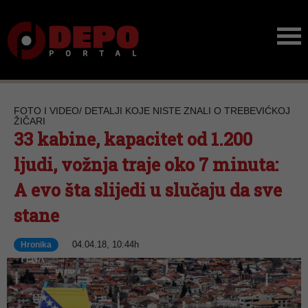
FOTO I VIDEO/ DETALJI KOJE NISTE ZNALI O TREBEVIĆKOJ
ŽIČARI
33 kabine, kapacitet od 1.200
ljudi, vožnja traje oko 7 minuta:
A evo šta slijedi u slučaju da sve
stane
04.04.18, 10:44h
Hronika