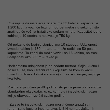
Pojašnjava da instalacija žičare ima 33 kabine, kapacitet je
1.200 ljudi, a vozit će brzinom od pet metara u sekundi, što
znači da će vožnja trajati oko sedam minuta. Kapacitet jedne
kabine je 10 osoba, a nosivost je 750 kg.
Od polazne do krajnje stanice ima 10 stubova. Udaljenost
između kabina je 150 metara, a može raditi i sa 50 posto
kapaciteta. To znači da može voziti i sa 16 kabina, na trasi
udaljenosti oko 300 m – rekao je.
Horizontalna udaljenost je po sedam metara. Sajla, vučno i
noseće uže, kao i zračni kabl (koji služi za komunikaciju
između brdske i dolinske stanice) su, kaže inženjer, najbolje
kvalitete.
Rok trajanja žičare je 40 godina, što je i vrijeme planirano za
standardnu eksploataciju, uz kontrolu i inspekcijski nadzor
koji je obavezan izvršiti svake godine.
- Za sve te inspekcijski nadzor morat ćemo angažirati
renomirane kuće iz inostranstva. U BiH nema ovlaštenih