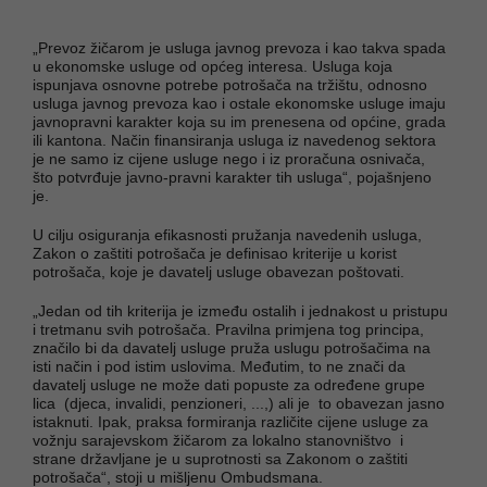
„Prevoz žičarom je usluga javnog prevoza i kao takva spada
u ekonomske usluge od općeg interesa. Usluga koja
ispunjava osnovne potrebe potrošača na tržištu, odnosno
usluga javnog prevoza kao i ostale ekonomske usluge imaju
javnopravni karakter koja su im prenesena od općine, grada
ili kantona. Način finansiranja usluga iz navedenog sektora
je ne samo iz cijene usluge nego i iz proračuna osnivača,
što potvrđuje javno-pravni karakter tih usluga“, pojašnjeno
je.
U cilju osiguranja efikasnosti pružanja navedenih usluga,
Zakon o zaštiti potrošača je definisao kriterije u korist
potrošača, koje je davatelj usluge obavezan poštovati.
„Jedan od tih kriterija je između ostalih i jednakost u pristupu
i tretmanu svih potrošača. Pravilna primjena tog principa,
značilo bi da davatelj usluge pruža uslugu potrošačima na
isti način i pod istim uslovima. Međutim, to ne znači da
davatelj usluge ne može dati popuste za određene grupe
lica (djeca, invalidi, penzioneri, ...,) ali je to obavezan jasno
istaknuti. Ipak, praksa formiranja različite cijene usluge za
vožnju sarajevskom žičarom za lokalno stanovništvo i
strane državljane je u suprotnosti sa Zakonom o zaštiti
potrošača“, stoji u mišljenu Ombudsmana.