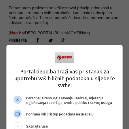
Pomenutom praksom se krši osnovni princip jednakosti u
pristupu i tretmanu svih potrošača, kao i ostali principi na
štetu potrošača. Time se potrošači dovode u neravnopravan
i diskriminiran položaj.
(
Nap.ba
/DEPO PORTAL/BLIN MAGAZIN/ad)
PODIJELI NA
Depo.ba
pratite putem društvenih mreža
Twitter
i
Facebook
Portal depo.ba traži vaš pristanak za
upotrebu vaših ličnih podataka u sljedeće
svrhe:
#trebevićka žičara
Personalizirano oglašavanje i sadržaj, mjerenje
oglašavanja i sadržaja, uvidi u publiku i razvoj usluga
Pohrana i/ili pristup podacima na uređaju
Saznajte više