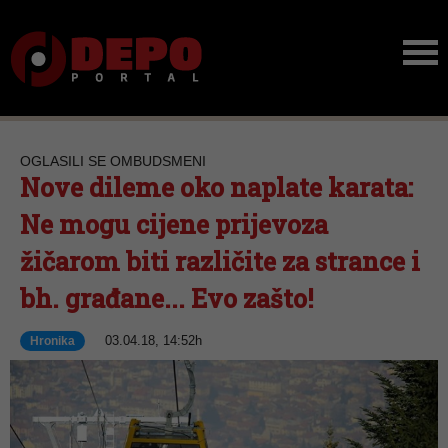
OGLASILI SE OMBUDSMENI
Nove dileme oko naplate karata:
Ne mogu cijene prijevoza
žičarom biti različite za strance i
bh. građane... Evo zašto!
03.04.18, 14:52h
Hronika