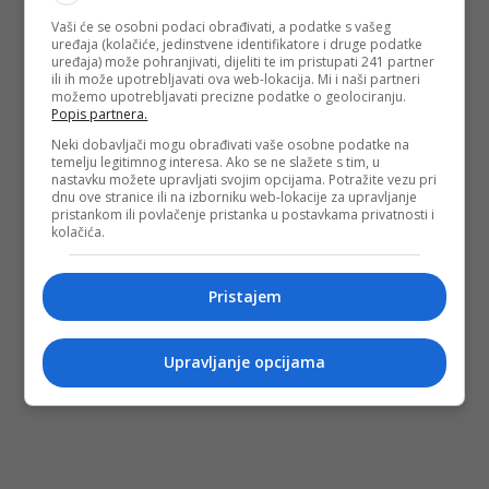
Vaši će se osobni podaci obrađivati, a podatke s vašeg
uređaja (kolačiće, jedinstvene identifikatore i druge podatke
uređaja) može pohranjivati, dijeliti te im pristupati 241 partner
ili ih može upotrebljavati ova web-lokacija. Mi i naši partneri
možemo upotrebljavati precizne podatke o geolociranju.
Popis partnera.
Neki dobavljači mogu obrađivati vaše osobne podatke na
temelju legitimnog interesa. Ako se ne slažete s tim, u
nastavku možete upravljati svojim opcijama. Potražite vezu pri
dnu ove stranice ili na izborniku web-lokacije za upravljanje
pristankom ili povlačenje pristanka u postavkama privatnosti i
kolačića.
Pristajem
Upravljanje opcijama