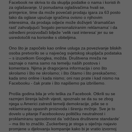
Facebook ne skriva to da skuplja podatke o nama i koristi ih
za oglašavanje. U ponudama oglašivačima hvali se,
primjerice, time da može povećati prodaju igara za 63 posto
tako da oglase upućuje igračima ovisno o njihovim
interesima, da prodaja odjeće može doživjeti 'dramatičan
rast' zahvaljujući 'bogato personaliziranim reklamama' i da
određeni proizvođači bilježe 'velik rast interesa' jer su se
usredotočili na korisnike s obiteljima.
Ono što je započelo kao online usluga za povezivanje bliskih
osoba pretvorilo se u najvećeg svjetskog skupljača podataka
– s izuzetkom Googlea, možda. Društvena mreža ne
saznaje o nama samo na temelju naših postova i
komentara. Njima je dragocjena informacija i ono što
skrolamo i što ne skrolamo; i što čitamo i što preskačemo;
kada smo online i kada nismo; oni nas prate i kad nismo na
Facebooku - čak prate i što napišemo pa izbrišemo.
Prošla godina bila je vrlo teška za Facebook. Otkrili su se
razmjeri širenja lažnih vijesti, spoznalo se da su se zbog
njega u Americi zatresli temelji demokracije, piše se o
reklamiranju opasnih proizvoda i širenju mržnje. Sve je to
dovelo u pitanje Facebookovu političku neutralnost i
proklamiranu sposobnost da 'održava društvene standarde'
– ma što to značilo. Zuckerberg je stoga u siječnju najavio
promjene u djelovanju kompanije kako bi je vratio izvornoj