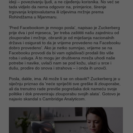
ideji – povezivanju ljudi, a ne cijeđenju korisnika. No već se
tada vidjelo da nema odgovor na, primjerice, širenje
trgovanja kriptovalutama ili izljevima mržnje prema
Rohindžama u Mjanmaru.
'Pred Facebookom je mnogo posla', napisao je Zuckerberg
prije dva i pol mjeseca, 'jer treba zaštititi našu zajednicu od
zlouporabe i mržnje, obraniti je od miješanja nacionalnih
država i osigurati to da je vrijeme provedeno na Facebooku
dobro provedeno'. Ako je netko sumnjao, vrijeme se na
Facebooku provodi da bi vam oglašivači prodali što više
roba i usluga. A to mogu jer društvena mreža uhodi naše
potrebe i navike, uvlači nam se pod kožu, ulazi u srce i
dušu, prodire do snova i strahova – i onda ih unovči.
Posla, dakle, ima. Ali može li se on obaviti? Zuckerberg je u
siječnju priznao da 'neće spriječiti sve greške ili zlouporabe,
ali da trenutno rade previše pogrešaka dok nameću svoje
politike i dok preveniraju zlouporabu svojih alata'. Gotovo je
najavio skandal s Cambridge Analyticom.