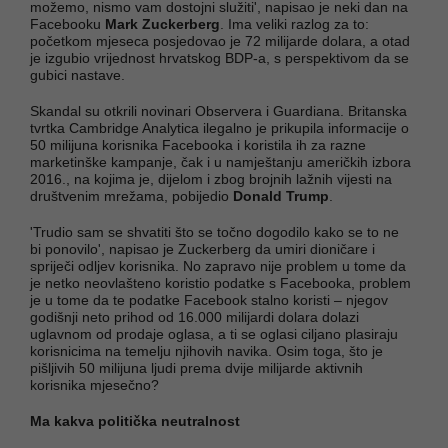
možemo, nismo vam dostojni služiti', napisao je neki dan na
Facebooku
Mark Zuckerberg
. Ima veliki razlog za to:
početkom mjeseca posjedovao je 72 milijarde dolara, a otad
je izgubio vrijednost hrvatskog BDP-a, s perspektivom da se
gubici nastave.
Skandal su otkrili novinari Observera i Guardiana. Britanska
tvrtka Cambridge Analytica ilegalno je prikupila informacije o
50 milijuna korisnika Facebooka i koristila ih za razne
marketinške kampanje, čak i u namještanju američkih izbora
2016., na kojima je, dijelom i zbog brojnih lažnih vijesti na
društvenim mrežama, pobijedio
Donald Trump
.
'Trudio sam se shvatiti što se točno dogodilo kako se to ne
bi ponovilo', napisao je Zuckerberg da umiri dioničare i
spriječi odljev korisnika. No zapravo nije problem u tome da
je netko neovlašteno koristio podatke s Facebooka, problem
je u tome da te podatke Facebook stalno koristi – njegov
godišnji neto prihod od 16.000 milijardi dolara dolazi
uglavnom od prodaje oglasa, a ti se oglasi ciljano plasiraju
korisnicima na temelju njihovih navika. Osim toga, što je
pišljivih 50 milijuna ljudi prema dvije milijarde aktivnih
korisnika mjesečno?
Ma kakva politička neutralnost