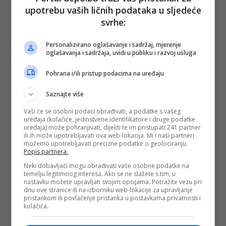
U tom je smislu Facebook korak natrag od web portala na
upotrebu vaših ličnih podataka u sljedeće
kojima su sadržaji razvrstani po rubrikama, povezani
svrhe:
tagovima i dostupni preko tražilica. Ali baš je tom kvaka!
Facebook ne traži korisnika koji će gospodariti podacima,
strukturirati ih u informacije i tako s vremenom stjecati
Personalizirano oglašavanje i sadržaj, mjerenje
znanje. Ne, Facebook traži korisnika koji je uronjen u bujicu
oglašavanja i sadržaja, uvidi u publiku i razvoj usluga
dan i noć, koji se iz nje ne smije maknuti ni na tren, koji
reagira instinktivno, koji sve prati i sve vjeruje.
Pohrana i/ili pristup podacima na uređaju
Iz te je perspektive besmisleno razmišljati o tome gdje smo
Saznajte više
sve ostavili podatke. Ako se dnevno pogleda tisuću feedova i
postova – a mladima to nije pretjerano – korisnikovi podaci
Vaši će se osobni podaci obrađivati, a podatke s vašeg
već su dugi dan pohranjeni na tisuću tisuća mjesta.
uređaja (kolačiće, jedinstvene identifikatore i druge podatke
uređaja) može pohranjivati, dijeliti te im pristupati 241 partner
Ako se pregleda tisuću objava dnevno – a možda sam i
ili ih može upotrebljavati ova web-lokacija. Mi i naši partneri
malo rekao – ne može se razlikovati istina i laž, reklama od
možemo upotrebljavati precizne podatke o geolociranju.
vijesti, fikcija od stvarnosti. U tom je smislu razlikovanje
Popis partnera.
lažnih i autentičnih vijesti postalo zastarjelo. Korisnik
Facebooka nema ni vremena ni mogućnosti – a u krajnjem
Neki dobavljači mogu obrađivati vaše osobne podatke na
slučaju ni potrebe – istraživati što se zbilja dogodilo. On već
temelju legitimnog interesa. Ako se ne slažete s tim, u
skrola dalje.
nastavku možete upravljati svojim opcijama. Potražite vezu pri
dnu ove stranice ili na izborniku web-lokacije za upravljanje
pristankom ili povlačenje pristanka u postavkama privatnosti i
Dovikivanjem u polariziranje
kolačića.
Zamislite grad u kojem živi dvije milijarde ljudi. A taj grad ima
samo jednu ulicu i ako se hoćete družiti, informirati ili