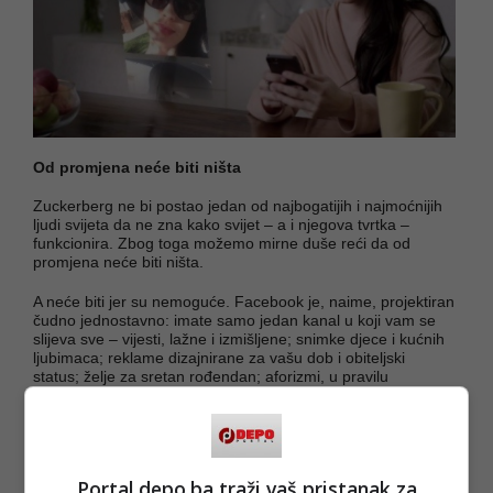
Od promjena neće biti ništa
Zuckerberg ne bi postao jedan od najbogatijih i najmoćnijih
ljudi svijeta da ne zna kako svijet – a i njegova tvrtka –
funkcionira. Zbog toga možemo mirne duše reći da od
promjena neće biti ništa.
A neće biti jer su nemoguće. Facebook je, naime, projektiran
čudno jednostavno: imate samo jedan kanal u koji vam se
slijeva sve – vijesti, lažne i izmišljene; snimke djece i kućnih
ljubimaca; reklame dizajnirane za vašu dob i obiteljski
status; želje za sretan rođendan; aforizmi, u pravilu
apokrifni; zanimljivosti iz povijesti; postovi vaših prijatelja;
politička agitacija i nostalgične fotografije. U tome nema
nikakva reda i ako nešto propustite, ili želite poslije nekog
vremena pogledati ponovno, gotovo je to nemoguće naći –
bujica online sadržaja silnom brzinom donosi i odnosi.
Portal depo.ba traži vaš pristanak za