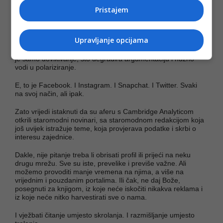
obrazovati, ako hoćete nešto kupiti, prodati ili doživjeti –
Pristajem
morate izaći na tu ulicu, na njoj vidjeti i biti viđeni. Takav je
grad negacija svega što smo u milenijima civilizacije naučili o
stanovanju, društvu i obitelji. Takav grad negira i javno i
Upravljanje opcijama
privatno, u njemu su nemogući i obitelj i politika. U takvom
gradu je nemoguć svaki razgovor i svaka rasprava, moguće
je samo dovikivanje, što degradira argumentaciju i nužno
vodi u polariziranje.
E, to je Facebook. I Instagram. I Snapchat. I Twitter. Svaki
na svoj način, ali ipak.
Zato vrijedi istaknuti da su aferu s Cambridge Analyticom
otkrili staromodni novinari, sa staromodnom redakcijom koja
još uvijek istražuje teme, koja provjerava podatke i skrbi o
interesu zajednice.
Dakle, nije pitanje treba li obrisati profil ili prijeći na neku
drugu mrežu. Sve su iste, prevelike i previše važne. Ali
možemo provoditi manje vremena na njima, a više na
vrijednim i pouzdanim portalima. Ili čak, ne daj Bože,
posegnuti za knjigom, iz koje neće iskočiti nikakva reklama i
iz koje neće nitko harvestirati sve o nama.
I vježbati čitanje umjesto skrolanja. I razmišljanje umjesto