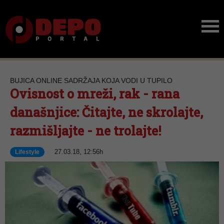
BUJICA ONLINE SADRŽAJA KOJA VODI U TUPILO
Ovisnost o mreži, rak - rana
današnjice: Čitajte, ne skrolajte,
razmišljajte - ne trolajte!
27.03.18, 12:56h
Lifestyle