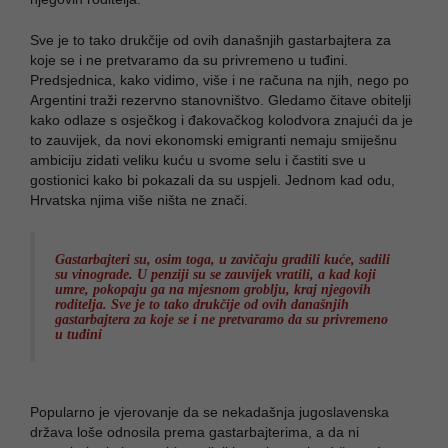
Sve je to tako drukčije od ovih današnjih gastarbajtera za
koje se i ne pretvaramo da su privremeno u tuđini.
Predsjednica, kako vidimo, više i ne računa na njih, nego po
Argentini traži rezervno stanovništvo. Gledamo čitave obitelji
kako odlaze s osječkog i đakovačkog kolodvora znajući da je
to zauvijek, da novi ekonomski emigranti nemaju smiješnu
ambiciju zidati veliku kuću u svome selu i častiti sve u
gostionici kako bi pokazali da su uspjeli. Jednom kad odu,
Hrvatska njima više ništa ne znači.
Gastarbajteri su, osim toga, u zavičaju gradili kuće, sadili
su vinograde. U penziji su se zauvijek vratili, a kad koji
umre, pokopaju ga na mjesnom groblju, kraj njegovih
roditelja. Sve je to tako drukčije od ovih današnjih
gastarbajtera za koje se i ne pretvaramo da su privremeno
u tuđini
Popularno je vjerovanje da se nekadašnja jugoslavenska
država loše odnosila prema gastarbajterima, a da ni