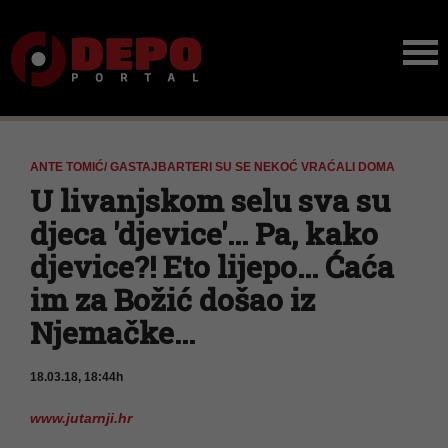
ANTE TOMIĆ/ GASTAJBARTERI SU SE NEKOĆ VRAĆALI DOMA
U livanjskom selu sva su
djeca 'djevice'... Pa, kako
djevice?! Eto lijepo... Ćaća
im za Božić došao iz
Njemačke...
18.03.18, 18:44h
www.jutarnji.hr