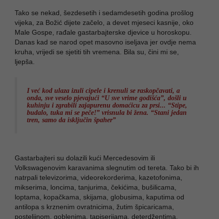
Tako se nekad, šezdesetih i sedamdesetih godina prošlog
vijeka, za Božić dijete začelo, a devet mjeseci kasnije, oko
Male Gospe, rađale gastarbajterske djevice u horoskopu.
Danas kad se narod opet masovno iseljava jer ovdje nema
kruha, vrijedi se sjetiti tih vremena. Bila su, čini mi se,
ljepša.
I već kod ulaza izuli cipele i krenuli se raskopčavati, a
onda, sve veselo pjevajući “U sve vrime godišća”, došli u
kuhinju i zgrabili zajapurenu domaćicu za prsi... “Stipe,
budalo, tuka mi se peče!” vrisnula bi žena. “Stani jedan
tren, samo da isključin špaher”
Gastarbajteri su dolazili kući Mercedesovim ili
Volkswagenovim karavanima slegnutim od tereta. Tako bi ih
natrpali televizorima, videorekorderima, kazetofonima,
mikserima, loncima, tanjurima, čekićima, bušilicama,
loptama, kopačkama, skijama, globusima, kaputima od
antilopa s krznenim ovratnicima, žutim špicaricama,
posteljinom, goblenima, tapiserijama, deterdžentima,