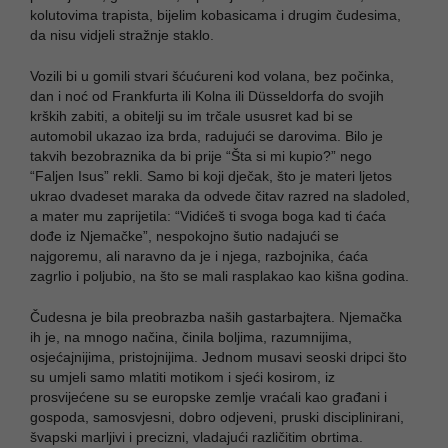
kolutovima trapista, bijelim kobasicama i drugim čudesima,
da nisu vidjeli stražnje staklo.
Vozili bi u gomili stvari šćućureni kod volana, bez počinka,
dan i noć od Frankfurta ili Kolna ili Düsseldorfa do svojih
krških zabiti, a obitelji su im trčale ususret kad bi se
automobil ukazao iza brda, radujući se darovima. Bilo je
takvih bezobraznika da bi prije “Šta si mi kupio?” nego
“Faljen Isus” rekli. Samo bi koji dječak, što je materi ljetos
ukrao dvadeset maraka da odvede čitav razred na sladoled,
a mater mu zaprijetila: “Vidićeš ti svoga boga kad ti ćaća
dođe iz Njemačke”, nespokojno šutio nadajući se
najgoremu, ali naravno da je i njega, razbojnika, ćaća
zagrlio i poljubio, na što se mali rasplakao kao kišna godina.
Čudesna je bila preobrazba naših gastarbajtera. Njemačka
ih je, na mnogo načina, činila boljima, razumnijima,
osjećajnijima, pristojnijima. Jednom musavi seoski dripci što
su umjeli samo mlatiti motikom i sjeći kosirom, iz
prosvijećene su se europske zemlje vraćali kao građani i
gospoda, samosvjesni, dobro odjeveni, pruski disciplinirani,
švapski marljivi i precizni, vladajući različitim obrtima.