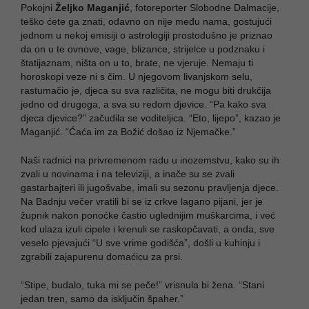
Pokojni
Željko Maganjić
, fotoreporter Slobodne Dalmacije,
teško ćete ga znati, odavno on nije među nama, gostujući
jednom u nekoj emisiji o astrologiji prostodušno je priznao
da on u te ovnove, vage, blizance, strijelce u podznaku i
štatijaznam, ništa on u to, brate, ne vjeruje. Nemaju ti
horoskopi veze ni s čim. U njegovom livanjskom selu,
rastumačio je, djeca su sva različita, ne mogu biti drukčija
jedno od drugoga, a sva su redom djevice. “Pa kako sva
djeca djevice?” začudila se voditeljica. “Eto, lijepo”, kazao je
Maganjić. “Ćaća im za Božić došao iz Njemačke.”
Naši radnici na privremenom radu u inozemstvu, kako su ih
zvali u novinama i na televiziji, a inače su se zvali
gastarbajteri ili jugošvabe, imali su sezonu pravljenja djece.
Na Badnju večer vratili bi se iz crkve lagano pijani, jer je
župnik nakon ponoćke častio uglednijim muškarcima, i već
kod ulaza izuli cipele i krenuli se raskopčavati, a onda, sve
veselo pjevajući “U sve vrime godišća”, došli u kuhinju i
zgrabili zajapurenu domaćicu za prsi.
“Stipe, budalo, tuka mi se peče!” vrisnula bi žena. “Stani
jedan tren, samo da isključin špaher.”