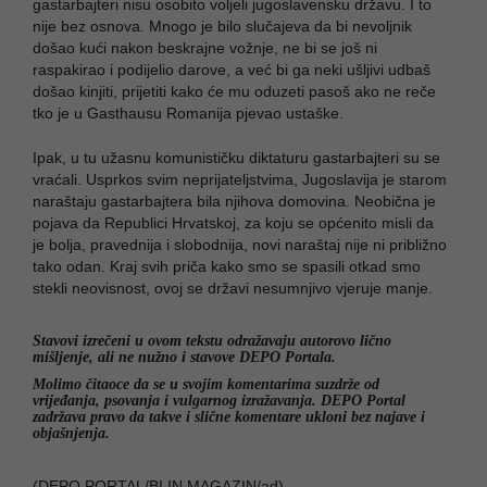
gastarbajteri nisu osobito voljeli jugoslavensku državu. I to
nije bez osnova. Mnogo je bilo slučajeva da bi nevoljnik
došao kući nakon beskrajne vožnje, ne bi se još ni
raspakirao i podijelio darove, a već bi ga neki ušljivi udbaš
došao kinjiti, prijetiti kako će mu oduzeti pasoš ako ne reče
tko je u Gasthausu Romanija pjevao ustaške.
Ipak, u tu užasnu komunističku diktaturu gastarbajteri su se
vraćali. Usprkos svim neprijateljstvima, Jugoslavija je starom
naraštaju gastarbajtera bila njihova domovina. Neobična je
pojava da Republici Hrvatskoj, za koju se općenito misli da
je bolja, pravednija i slobodnija, novi naraštaj nije ni približno
tako odan. Kraj svih priča kako smo se spasili otkad smo
stekli neovisnost, ovoj se državi nesumnjivo vjeruje manje.
Stavovi izrečeni u ovom tekstu odražavaju autorovo lično
mišljenje, ali ne nužno i stavove DEPO Portala.
Molimo čitaoce da se u svojim komentarima suzdrže od
vrijeđanja, psovanja i vulgarnog izražavanja. DEPO Portal
zadržava pravo da takve i slične komentare ukloni bez najave i
objašnjenja.
(DEPO PORTAL/BLIN MAGAZIN/ad)