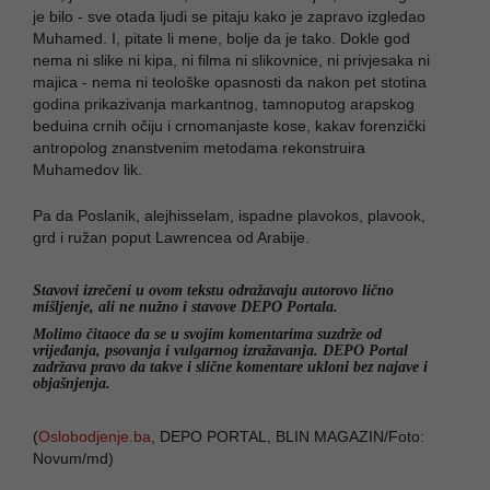
je bilo - sve otada ljudi se pitaju kako je zapravo izgledao
Muhamed. I, pitate li mene, bolje da je tako. Dokle god
nema ni slike ni kipa, ni filma ni slikovnice, ni privjesaka ni
majica - nema ni teološke opasnosti da nakon pet stotina
godina prikazivanja markantnog, tamnoputog arapskog
beduina crnih očiju i crnomanjaste kose, kakav forenzički
antropolog znanstvenim metodama rekonstruira
Muhamedov lik.
Pa da Poslanik, alejhisselam, ispadne plavokos, plavook,
grd i ružan poput Lawrencea od Arabije.
Stavovi izrečeni u ovom tekstu odražavaju autorovo lično
mišljenje, ali ne nužno i stavove DEPO Portala.
Molimo čitaoce da se u svojim komentarima suzdrže od
vrijeđanja, psovanja i vulgarnog izražavanja. DEPO Portal
zadržava pravo da takve i slične komentare ukloni bez najave i
objašnjenja.
(
Oslobodjenje.ba
, DEPO PORTAL, BLIN MAGAZIN/Foto:
Novum/md)