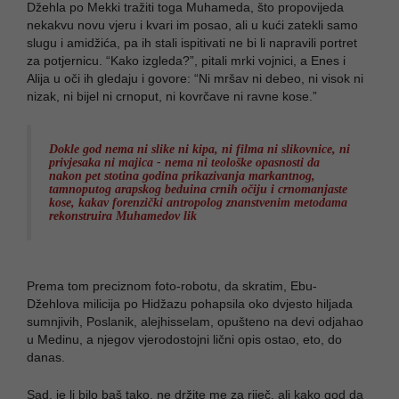
Džehla po Mekki tražiti toga Muhameda, što propovijeda
nekakvu novu vjeru i kvari im posao, ali u kući zatekli samo
slugu i amidžića, pa ih stali ispitivati ne bi li napravili portret
za potjernicu. “Kako izgleda?”, pitali mrki vojnici, a Enes i
Alija u oči ih gledaju i govore: “Ni mršav ni debeo, ni visok ni
nizak, ni bijel ni crnoput, ni kovrčave ni ravne kose.”
Dokle god nema ni slike ni kipa, ni filma ni slikovnice, ni
privjesaka ni majica - nema ni teološke opasnosti da
nakon pet stotina godina prikazivanja markantnog,
tamnoputog arapskog beduina crnih očiju i crnomanjaste
kose, kakav forenzički antropolog znanstvenim metodama
rekonstruira Muhamedov lik
Prema tom preciznom foto-robotu, da skratim, Ebu-
Džehlova milicija po Hidžazu pohapsila oko dvjesto hiljada
sumnjivih, Poslanik, alejhisselam, opušteno na devi odjahao
u Medinu, a njegov vjerodostojni lični opis ostao, eto, do
danas.
Sad, je li bilo baš tako, ne držite me za riječ, ali kako god da