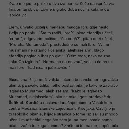
Zvao me jedne prilike u dva iza ponoći Kožo da ispriča vic.
Ima on taj običaj, zovne u gluho doba noći iz kafane da
ispriča vic.
Elem, uhvatio učitelj u mektebu maloga Ibru gdje nešto
žvrlja po papiru. “Šta to radiš, Ibro?”, pitao efendija učitelj,
“crtam”, odgovorio mališan, “šta crtaš?”, pitao opet učitelj,
“Proroka Muhameda”, prostodušno će mali Ibro. “Ali mi
muslimani ne crtamo Poslanika, alejhisselam”, blago
efendija pogladio Ibru po glavi. “Osim toga, nitko ne zna
kako On izgleda.” “Normalno da ne zna”, veselo će na to
mali Ibro, “kad nisam još završio.”
Slična znatiželja muči valjda i učenu bosanskohercegovačku
ulemu, pa svako toliko netko postavi pitanje kako je zapravo
izgledao Muhamed, alejhisselam. “Kako je izgledao
Muhamed, alejhisselam”, pita se tako i gost predavač dr.
Šefik ef. Kurdić
u naslovu današnje tribine u Vakufskom
centru Medžlisa Islamske zajednice u Kiseljaku. Ozbiljno je
to teološko pitanje, hiljade stranica o tome ispisali su mnogo
učeniji mudžtehidi nego što sam ja, pa meni ostalo samo
pitati - zašto to ikoga zanima? Zašto bi to, naime, uopće bilo