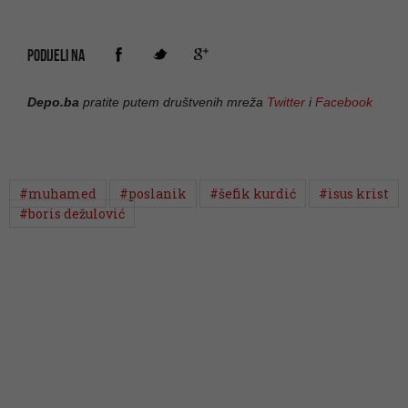
PODIJELI NA
Depo.ba
pratite putem društvenih mreža
Twitter
i
Facebook
#muhamed
#poslanik
#šefik kurdić
#isus krist
#boris dežulović