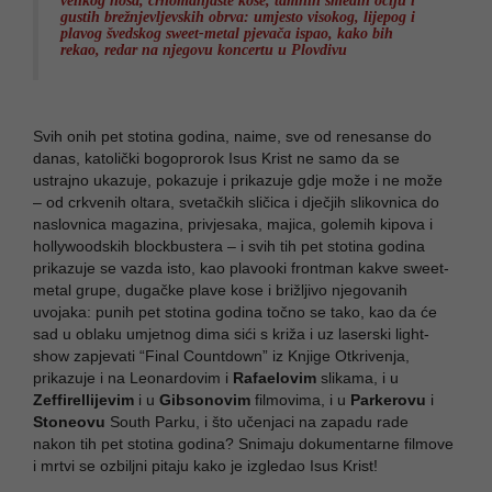
velikog nosa, crnomanjaste kose, tamnih smeđih očiju i
gustih brežnjevljevskih obrva: umjesto visokog, lijepog i
plavog švedskog sweet-metal pjevača ispao, kako bih
rekao, redar na njegovu koncertu u Plovdivu
Svih onih pet stotina godina, naime, sve od renesanse do
danas, katolički bogoprorok Isus Krist ne samo da se
ustrajno ukazuje, pokazuje i prikazuje gdje može i ne može
– od crkvenih oltara, svetačkih sličica i dječjih slikovnica do
naslovnica magazina, privjesaka, majica, golemih kipova i
hollywoodskih blockbustera – i svih tih pet stotina godina
prikazuje se vazda isto, kao plavooki frontman kakve sweet-
metal grupe, dugačke plave kose i brižljivo njegovanih
uvojaka: punih pet stotina godina točno se tako, kao da će
sad u oblaku umjetnog dima sići s križa i uz laserski light-
show zapjevati “Final Countdown” iz Knjige Otkrivenja,
prikazuje i na Leonardovim i
Rafaelovim
slikama, i u
Zeffirellijevim
i u
Gibsonovim
filmovima, i u
Parkerovu
i
Stoneovu
South Parku, i što učenjaci na zapadu rade
nakon tih pet stotina godina? Snimaju dokumentarne filmove
i mrtvi se ozbiljni pitaju kako je izgledao Isus Krist!