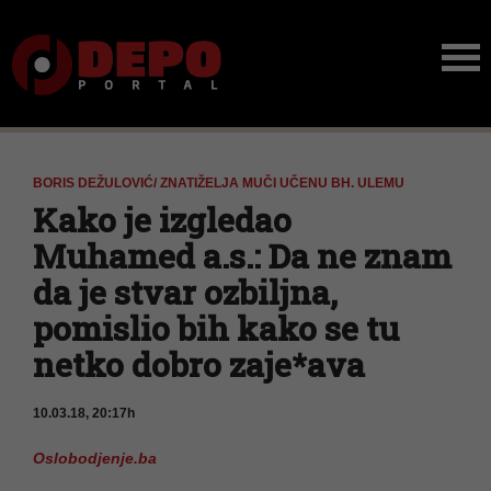
BORIS DEŽULOVIĆ/ ZNATIŽELJA MUČI UČENU BH. ULEMU
Kako je izgledao
Muhamed a.s.: Da ne znam
da je stvar ozbiljna,
pomislio bih kako se tu
netko dobro zaje*ava
10.03.18, 20:17h
Oslobodjenje.ba