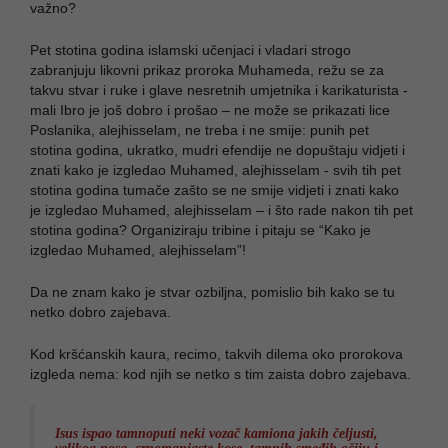
važno?
Pet stotina godina islamski učenjaci i vladari strogo
zabranjuju likovni prikaz proroka Muhameda, režu se za
takvu stvar i ruke i glave nesretnih umjetnika i karikaturista -
mali Ibro je još dobro i prošao – ne može se prikazati lice
Poslanika, alejhisselam, ne treba i ne smije: punih pet
stotina godina, ukratko, mudri efendije ne dopuštaju vidjeti i
znati kako je izgledao Muhamed, alejhisselam - svih tih pet
stotina godina tumače zašto se ne smije vidjeti i znati kako
je izgledao Muhamed, alejhisselam – i što rade nakon tih pet
stotina godina? Organiziraju tribine i pitaju se “Kako je
izgledao Muhamed, alejhisselam”!
Da ne znam kako je stvar ozbiljna, pomislio bih kako se tu
netko dobro zajebava.
Kod kršćanskih kaura, recimo, takvih dilema oko prorokova
izgleda nema: kod njih se netko s tim zaista dobro zajebava.
Isus ispao tamnoputi neki vozač kamiona jakih čeljusti,