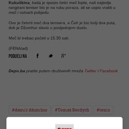
Kukuškina
, kada je spasio četiri meč lopte, naš najbolje
rangirani teniser bio je na rubu poraza, ali se uspio vratiti u
meč i ostvarti pobjedu.
Ovo je četvrti meč dva tenisera, a Čeh je bio bolji dva puta,
dok je Džumhur slavio u posljednjem duelu.
Meč bi trebao početi u 15.30 sati.
(FENA/ad)
PODIJELI NA
Depo.ba
pratite putem društvenih mreža
Twitter
i
Facebook
#damir džumhur
#Tomaš Berdych
#tenis