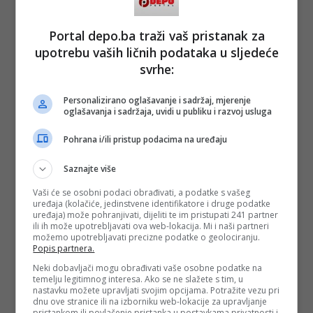
Portal depo.ba traži vaš pristanak za
upotrebu vaših ličnih podataka u sljedeće
svrhe:
Personalizirano oglašavanje i sadržaj, mjerenje
oglašavanja i sadržaja, uvidi u publiku i razvoj usluga
Pohrana i/ili pristup podacima na uređaju
Saznajte više
Vaši će se osobni podaci obrađivati, a podatke s vašeg
uređaja (kolačiće, jedinstvene identifikatore i druge podatke
uređaja) može pohranjivati, dijeliti te im pristupati 241 partner
ili ih može upotrebljavati ova web-lokacija. Mi i naši partneri
možemo upotrebljavati precizne podatke o geolociranju.
Popis partnera.
Neki dobavljači mogu obrađivati vaše osobne podatke na
temelju legitimnog interesa. Ako se ne slažete s tim, u
nastavku možete upravljati svojim opcijama. Potražite vezu pri
dnu ove stranice ili na izborniku web-lokacije za upravljanje
pristankom ili povlačenje pristanka u postavkama privatnosti i