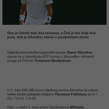
Ovo je četvrti meč dva tenisera, a Čeh je bio bolji dva
puta, dok je Džumhur slavio u posljednjem duelu
Najbolji bosanskohercegovački teniser
Damir Džumhur
danas će u četvrtfinalu ATP turnira u Marseilleu odmjeriti
snage sa Čehom
Tomasom Berdychom
.
U 2. kolu 645.485 eura vrijednog turnira Džumhur je nakon
velike borbe pobijedio Italijana
Thomasa Fabbiana
sa 6:7
(5), 7:6 (7), 7:6 (5).
Kao i u meču 1. kola protiv Kazahstanca
Mikhaila