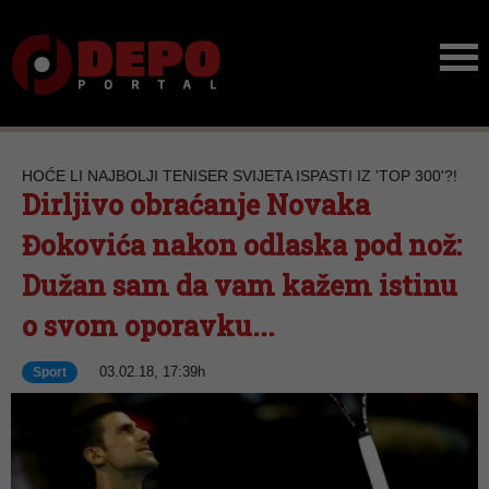
HOĆE LI NAJBOLJI TENISER SVIJETA ISPASTI IZ 'TOP 300'?!
Dirljivo obraćanje Novaka
Đokovića nakon odlaska pod nož:
Dužan sam da vam kažem istinu
o svom oporavku...
03.02.18, 17:39h
Sport