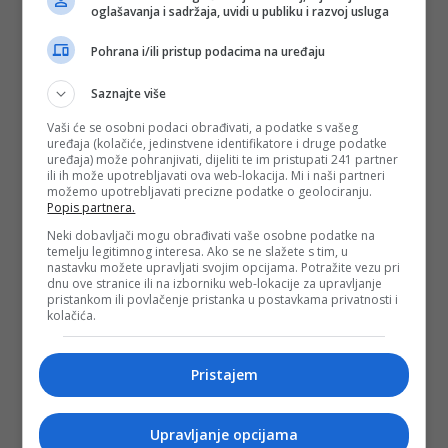
oglašavanja i sadržaja, uvidi u publiku i razvoj usluga
Pohrana i/ili pristup podacima na uređaju
#novak đoković
#tenis
#operacija
#atp
lista
Saznajte više
Vaši će se osobni podaci obrađivati, a podatke s vašeg
uređaja (kolačiće, jedinstvene identifikatore i druge podatke
uređaja) može pohranjivati, dijeliti te im pristupati 241 partner
ili ih može upotrebljavati ova web-lokacija. Mi i naši partneri
možemo upotrebljavati precizne podatke o geolociranju.
Popis partnera.
Neki dobavljači mogu obrađivati vaše osobne podatke na
temelju legitimnog interesa. Ako se ne slažete s tim, u
nastavku možete upravljati svojim opcijama. Potražite vezu pri
dnu ove stranice ili na izborniku web-lokacije za upravljanje
pristankom ili povlačenje pristanka u postavkama privatnosti i
kolačića.
Pristajem
Upravljanje opcijama