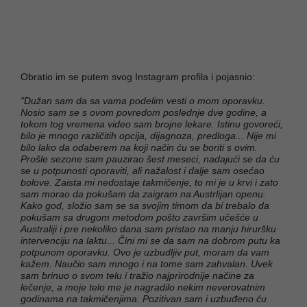
Obratio im se putem svog Instagram profila i pojasnio:
"Dužan sam da sa vama podelim vesti o mom oporavku.
Nosio sam se s ovom povredom poslednje dve godine, a
tokom tog vremena video sam brojne lekare. Istinu govoreći,
bilo je mnogo različitih opcija, dijagnoza, predloga... Nije mi
bilo lako da odaberem na koji način ću se boriti s ovim.
Prošle sezone sam pauzirao šest meseci, nadajući se da ću
se u potpunosti oporaviti, ali nažalost i dalje sam osećao
bolove. Zaista mi nedostaje takmičenje, to mi je u krvi i zato
sam morao da pokušam da zaigram na Austrlijan openu.
Kako god, složio sam se sa svojim timom da bi trebalo da
pokušam sa drugom metodom pošto završim učešće u
Australiji i pre nekoliko dana sam pristao na manju hiruršku
intervenciju na laktu... Čini mi se da sam na dobrom putu ka
potpunom oporavku. Ovo je uzbudljiv put, moram da vam
kažem. Naučio sam mnogo i na tome sam zahvalan. Uvek
sam brinuo o svom telu i tražio najprirodnije načine za
lečenje, a moje telo me je nagradilo nekim neverovatnim
godinama na takmičenjima. Pozitivan sam i uzbuđeno ću