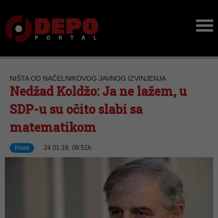
NIŠTA OD NAČELNIKOVOG JAVNOG IZVINJENJA
Nedžad Koldžo: Ja ne lažem, u
SDP-u su očito slabi sa
matematikom
24.01.18, 09:51h
Front