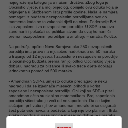
najugroženija kategorija u našem društvu. Zbog toga je
Općinsko vijeće, na moj prijedlog, donijelo ovu odluku koja je
objavljena u Službenom listu prošle godine. Naša je namjera
pomagati iz budžeta nezaposlenim porodiljama sve do
momenta kada se to zakonski riješi na nivou Federacije BiH
i za zaposlene i za nezaposlene porodilje. U SDP-u su ovo
zanemarili i pokušali su politikanstvom da ovaj humani čin
prema nezaposlenim porodiljama anuliraju – smatra Koldžo.
Na području općine Novo Sarajevo oko 250 nezaposlenih
porodilja ima pravo na mjesečnu nadoknadu od 50 maraka
u trajanju od 12 mjeseci. I zaposlene i nezaposlene porodilje
iz općinskog budžeta prema ranijoj odluci Općinskog vijeća
dobijaju nagradu za blizance ili svako treće dijete dobijaju
jednokratnu pomoć od 500 maraka.
- Amandman SDP-a umjesto odluke predlagao je neku
nagradu i da se izjednače mjesečni prihodi u korist
zaposlene i nezaposlene porodilje. Oni koji su SDP-u pisali
amandman očito su slabi sa matematikom. Broj zaposlenih
porodilja višestruko je veći od nezaposlenih. Da se kojim
slučajem prihvatio njihov amandman, moralo bi se osigurati
šest puta više novca iz budžeta, a koji nije bio planiran. Ili da
svaka porodilja iz naše općine mjesečno dobije 6-7 maraka.
Kakva bi to bila pomoć nezaposlenim porodiljama kojima
želimo pomoći. Zato je amandman SDP-a pokušaj jeftinog