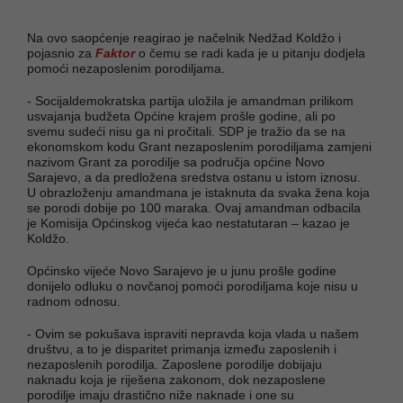
Na ovo saopćenje reagirao je načelnik Nedžad Koldžo i
pojasnio za
Faktor
o čemu se radi kada je u pitanju dodjela
pomoći nezaposlenim porodiljama.
- Socijaldemokratska partija uložila je amandman prilikom
usvajanja budžeta Općine krajem prošle godine, ali po
svemu sudeći nisu ga ni pročitali. SDP je tražio da se na
ekonomskom kodu Grant nezaposlenim porodiljama zamjeni
nazivom Grant za porodilje sa područja općine Novo
Sarajevo, a da predložena sredstva ostanu u istom iznosu.
U obrazloženju amandmana je istaknuta da svaka žena koja
se porodi dobije po 100 maraka. Ovaj amandman odbacila
je Komisija Općinskog vijeća kao nestatutaran – kazao je
Koldžo.
Općinsko vijeće Novo Sarajevo je u junu prošle godine
donijelo odluku o novčanoj pomoći porodiljama koje nisu u
radnom odnosu.
- Ovim se pokušava ispraviti nepravda koja vlada u našem
društvu, a to je disparitet primanja između zaposlenih i
nezaposlenih porodilja. Zaposlene porodilje dobijaju
naknadu koja je riješena zakonom, dok nezaposlene
porodilje imaju drastično niže naknade i one su