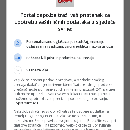
politiziranja ne vodeći računa o realnosti i provodljivosti i na
kraju njegovoj nestatutarnosti. Ovo je bio pokušaj SDP-a da
se ovaj projekat obezvrijedi i na ovaj način da se zaustavi
Portal depo.ba traži vaš pristanak za
progres i sve ono dobro što se radi u okviru socijalne politike
upotrebu vaših ličnih podataka u sljedeće
u općini Novo Sarajevo – tvrdi Koldžo.
svrhe:
(
Faktor.ba
, DEPO PORTAL, BLIN MAGAZIN/md)
Personalizirano oglašavanje i sadržaj, mjerenje
oglašavanja i sadržaja, uvidi u publiku i razvoj usluga
PODIJELI NA
Pohrana i/ili pristup podacima na uređaju
Depo.ba
pratite putem društvenih mreža
Twitter
i
Facebook
Saznajte više
Vaši će se osobni podaci obrađivati, a podatke s vašeg
uređaja (kolačiće, jedinstvene identifikatore i druge podatke
uređaja) može pohranjivati, dijeliti te im pristupati 241 partner
ili ih može upotrebljavati ova web-lokacija. Mi i naši partneri
možemo upotrebljavati precizne podatke o geolociranju.
Popis partnera.
#porodilje
#naknada
#načelnik općine novo
sarajevo
#sdp
#amandmani
#sda
Neki dobavljači mogu obrađivati vaše osobne podatke na
temelju legitimnog interesa. Ako se ne slažete s tim, u
nastavku možete upravljati svojim opcijama. Potražite vezu pri
dnu ove stranice ili na izborniku web-lokacije za upravljanje
pristankom ili povlačenje pristanka u postavkama privatnosti i