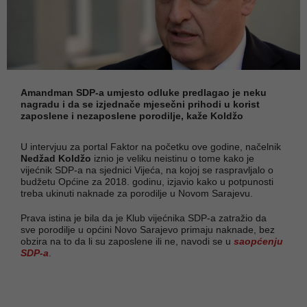
Amandman SDP-a umjesto odluke predlagao je neku
nagradu i da se izjednače mjesečni prihodi u korist
zaposlene i nezaposlene porodilje, kaže Koldžo
U intervjuu za portal Faktor na početku ove godine, načelnik
Nedžad Koldžo
iznio je veliku neistinu o tome kako je
vijećnik SDP-a na sjednici Vijeća, na kojoj se raspravljalo o
budžetu Općine za 2018. godinu, izjavio kako u potpunosti
treba ukinuti naknade za porodilje u Novom Sarajevu.
Prava istina je bila da je Klub vijećnika SDP-a zatražio da
sve porodilje u općini Novo Sarajevo primaju naknade, bez
obzira na to da li su zaposlene ili ne, navodi se u
saopćenju
SDP-a
.