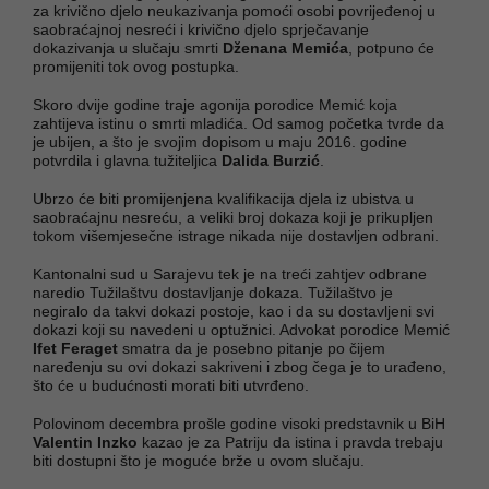
za krivično djelo neukazivanja pomoći osobi povrijeđenoj u
saobraćajnoj nesreći i krivično djelo sprječavanje
dokazivanja u slučaju smrti
Dženana Memića
, potpuno će
promijeniti tok ovog postupka.
Skoro dvije godine traje agonija porodice Memić koja
zahtijeva istinu o smrti mladića. Od samog početka tvrde da
je ubijen, a što je svojim dopisom u maju 2016. godine
potvrdila i glavna tužiteljica
Dalida Burzić
.
Ubrzo će biti promijenjena kvalifikacija djela iz ubistva u
saobraćajnu nesreću, a veliki broj dokaza koji je prikupljen
tokom višemjesečne istrage nikada nije dostavljen odbrani.
Kantonalni sud u Sarajevu tek je na treći zahtjev odbrane
naredio Tužilaštvu dostavljanje dokaza. Tužilaštvo je
negiralo da takvi dokazi postoje, kao i da su dostavljeni svi
dokazi koji su navedeni u optužnici. Advokat porodice Memić
Ifet Feraget
smatra da je posebno pitanje po čijem
naređenju su ovi dokazi sakriveni i zbog čega je to urađeno,
što će u budućnosti morati biti utvrđeno.
Polovinom decembra prošle godine visoki predstavnik u BiH
Valentin Inzko
kazao je za Patriju da istina i pravda trebaju
biti dostupni što je moguće brže u ovom slučaju.