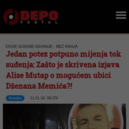
DVIJE GODINE AGONIJE - BEZ KRAJA
Jedan potez potpuno mijenja tok
suđenja: Zašto je skrivena izjava
Alise Mutap o mogućem ubici
Dženana Memića?!
21.01.18, 09:37h
Hronika