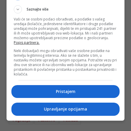
Saznajte više
Dokazi koji trebaju biti predati odbrani upućuju da je u ovom
slučaju bilo više osumnjičenih lica, veliki broj svjedoka na
Vaši će se osobni podaci obrađivati, a podatke s vašeg
različite okolnosti kao i veći broj spornih automobila koji su
uređaja (kolačiće, jedinstvene identifikatore i druge podatke
vještačeni.
uređaja) može pohranjivati, dijeliti te im pristupati 241 partner
ili ih može upotrebljavati ova web-lokacija. Mi i naši partneri
Čak 24 dokaza odnose se na tada osumnjičeno lice
Mirzu
možemo upotrebljavati precizne podatke o geolociranju.
Ploskića
i osobe koje su povezane s njim.
Popis partnera.
Neki dobavljači mogu obrađivati vaše osobne podatke na
(
Nap.ba
/DEPO PORTAL/BLIN MAGAZIN/ad)
temelju legitimnog interesa. Ako se ne slažete s tim, u
PODIJELI NA
nastavku možete upravljati svojim opcijama. Potražite vezu pri
dnu ove stranice ili na izborniku web-lokacije za upravljanje
pristankom ili povlačenje pristanka u postavkama privatnosti i
Depo.ba
pratite putem društvenih mreža
Twitter
i
Facebook
kolačića.
Pristajem
Upravljanje opcijama
#dženan memić
#alisa mutap
#suđenje
#agonija
#ubistvo
#ilidža